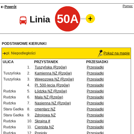
Pomoc
Powrót
50A
Linia
PODSTAWOWE KIERUNKI
pl. Niepodległości
Pokaż na mapie
ULICA
PRZYSTANEK
PRZESIADKI
1.
Tuszyńska (Rzgów)
Przesiadki
Tuszyńska
2.
Kamienna NŻ (Rzgów)
Przesiadki
Tuszyńska
3.
Wąwozowa NŻ (Rzgów)
Przesiadki
4.
Pl. 500-lecia (Rzgów)
Przesiadki
Rudzka
5.
Łódzka NŻ (Rzgów)
Przesiadki
Rudzka
6.
Mała NŻ (Rzgów)
Przesiadki
Rudzka
7.
Nasienna NŻ (Rzgów)
Przesiadki
Stara Gadka
8.
cmentarz NŻ
Przesiadki
Stara Gadka
9.
Zdrojowa NŻ
Przesiadki
Rudzka
10.
Skrajna #
Przesiadki
Rudzka
11.
Cienista NŻ
Przesiadki
Rudzka
12.
Popioły
Przesiadki