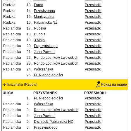
Rudzka
13.
Farna
Przesiadki
Rudzka
14.
Przestrzenna
Przesiadki
Rudzka
15.
Municypalna
Przesiadki
Rudzka
16.
Pabianicka NŻ
Przesiadki
Pabianicka
17.
Rudzka
Przesiadki
Pabianicka
18.
Dubois
Przesiadki
Pabianicka
19.
3 Maja
Przesiadki
Pabianicka
20.
Prądzyńskiego
Przesiadki
Pabianicka
21.
Jana Pawła II
Przesiadki
Pabianicka
22.
Rondo Lotników Lwowskich
Przesiadki
Pabianicka
23.
Rondo Lotników Lwowskich
Przesiadki
Pabianicka
24.
Wólczańska
Przesiadki
25.
Pl. Niepodległości
Tuszyńska (Rzgów)
Pokaż na mapie
ULICA
PRZYSTANEK
PRZESIADKI
1.
Pl. Niepodległości
Przesiadki
Pabianicka
2.
Wólczańska
Przesiadki
Pabianicka
3.
Rondo Lotników Lwowskich
Przesiadki
Pabianicka
4.
Jana Pawła II
Przesiadki
Pabianicka
5.
Dw. Łódź Pabianicka NŻ
Przesiadki
Pabianicka
6.
Prądzyńskiego
Przesiadki