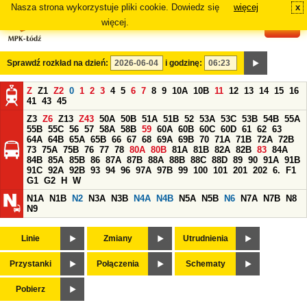
Nasza strona wykorzystuje pliki cookie. Dowiedz się
więcej
x
#
więcej.
Sprawdź rozkład na dzień:
i godzinę:
Z
Z1
Z2
0
1
2
3
4
5
6
7
8
9
10A
10B
11
12
13
14
15
16
41
43
45
Z3
Z6
Z13
Z43
50A
50B
51A
51B
52
53A
53C
53B
54B
55A
55B
55C
56
57
58A
58B
59
60A
60B
60C
60D
61
62
63
64A
64B
65A
65B
66
67
68
69A
69B
70
71A
71B
72A
72B
73
75A
75B
76
77
78
80A
80B
81A
81B
82A
82B
83
84A
84B
85A
85B
86
87A
87B
88A
88B
88C
88D
89
90
91A
91B
91C
92A
92B
93
94
96
97A
97B
99
100
101
201
202
6.
F1
G1
G2
H
W
N1A
N1B
N2
N3A
N3B
N4A
N4B
N5A
N5B
N6
N7A
N7B
N8
N9
Linie
Zmiany
Utrudnienia
Przystanki
Połączenia
Schematy
Pobierz