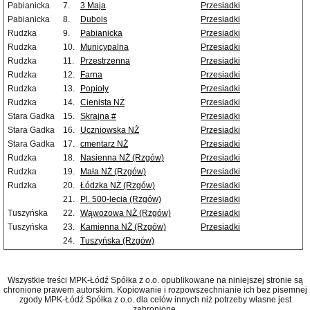
Pabianicka
7.
3 Maja
Przesiadki
Pabianicka
8.
Dubois
Przesiadki
Rudzka
9.
Pabianicka
Przesiadki
Rudzka
10.
Municypalna
Przesiadki
Rudzka
11.
Przestrzenna
Przesiadki
Rudzka
12.
Farna
Przesiadki
Rudzka
13.
Popioły
Przesiadki
Rudzka
14.
Cienista NŻ
Przesiadki
Stara Gadka
15.
Skrajna #
Przesiadki
Stara Gadka
16.
Uczniowska NŻ
Przesiadki
Stara Gadka
17.
cmentarz NŻ
Przesiadki
Rudzka
18.
Nasienna NŻ (Rzgów)
Przesiadki
Rudzka
19.
Mała NŻ (Rzgów)
Przesiadki
Rudzka
20.
Łódzka NŻ (Rzgów)
Przesiadki
21.
Pl. 500-lecia (Rzgów)
Przesiadki
Tuszyńska
22.
Wąwozowa NŻ (Rzgów)
Przesiadki
Tuszyńska
23.
Kamienna NŻ (Rzgów)
Przesiadki
24.
Tuszyńska (Rzgów)
Wszystkie treści MPK-Łódź Spółka z o.o. opublikowane na niniejszej stronie są
chronione prawem autorskim. Kopiowanie i rozpowszechnianie ich bez pisemnej
zgody MPK-Łódź Spółka z o.o. dla celów innych niż potrzeby własne jest
zabronione.