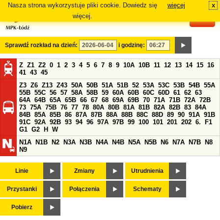
Nasza strona wykorzystuje pliki cookie. Dowiedz się
więcej
x
#
więcej.
Sprawdź rozkład na dzień:
i godzinę:
Z
Z1
Z2
0
1
2
3
4
5
6
7
8
9
10A
10B
11
12
13
14
15
16
41
43
45
Z3
Z6
Z13
Z43
50A
50B
51A
51B
52
53A
53C
53B
54B
55A
55B
55C
56
57
58A
58B
59
60A
60B
60C
60D
61
62
63
64A
64B
65A
65B
66
67
68
69A
69B
70
71A
71B
72A
72B
73
75A
75B
76
77
78
80A
80B
81A
81B
82A
82B
83
84A
84B
85A
85B
86
87A
87B
88A
88B
88C
88D
89
90
91A
91B
91C
92A
92B
93
94
96
97A
97B
99
100
101
201
202
6.
F1
G1
G2
H
W
N1A
N1B
N2
N3A
N3B
N4A
N4B
N5A
N5B
N6
N7A
N7B
N8
N9
Linie
Zmiany
Utrudnienia
Przystanki
Połączenia
Schematy
Pobierz