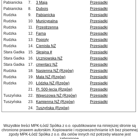
Pabianicka
7.
3 Maja
Przesiadki
Pabianicka
8.
Dubois
Przesiadki
Rudzka
9.
Pabianicka
Przesiadki
Rudzka
10.
Municypalna
Przesiadki
Rudzka
11.
Przestrzenna
Przesiadki
Rudzka
12.
Farna
Przesiadki
Rudzka
13.
Popioły
Przesiadki
Rudzka
14.
Cienista NŻ
Przesiadki
Stara Gadka
15.
Skrajna #
Przesiadki
Stara Gadka
16.
Uczniowska NŻ
Przesiadki
Stara Gadka
17.
cmentarz NŻ
Przesiadki
Rudzka
18.
Nasienna NŻ (Rzgów)
Przesiadki
Rudzka
19.
Mała NŻ (Rzgów)
Przesiadki
Rudzka
20.
Łódzka NŻ (Rzgów)
Przesiadki
21.
Pl. 500-lecia (Rzgów)
Przesiadki
Tuszyńska
22.
Wąwozowa NŻ (Rzgów)
Przesiadki
Tuszyńska
23.
Kamienna NŻ (Rzgów)
Przesiadki
24.
Tuszyńska (Rzgów)
Wszystkie treści MPK-Łódź Spółka z o.o. opublikowane na niniejszej stronie są
chronione prawem autorskim. Kopiowanie i rozpowszechnianie ich bez pisemnej
zgody MPK-Łódź Spółka z o.o. dla celów innych niż potrzeby własne jest
zabronione.