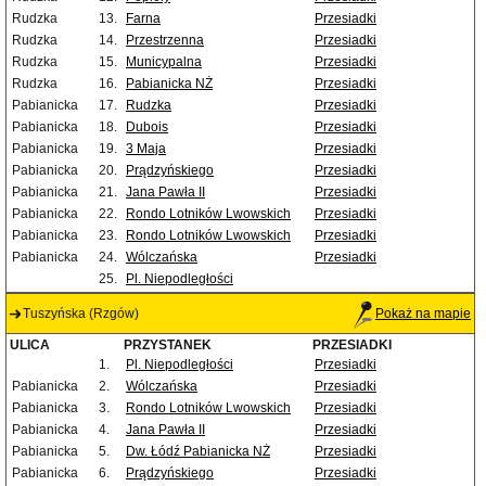
Rudzka
13.
Farna
Przesiadki
Rudzka
14.
Przestrzenna
Przesiadki
Rudzka
15.
Municypalna
Przesiadki
Rudzka
16.
Pabianicka NŻ
Przesiadki
Pabianicka
17.
Rudzka
Przesiadki
Pabianicka
18.
Dubois
Przesiadki
Pabianicka
19.
3 Maja
Przesiadki
Pabianicka
20.
Prądzyńskiego
Przesiadki
Pabianicka
21.
Jana Pawła II
Przesiadki
Pabianicka
22.
Rondo Lotników Lwowskich
Przesiadki
Pabianicka
23.
Rondo Lotników Lwowskich
Przesiadki
Pabianicka
24.
Wólczańska
Przesiadki
25.
Pl. Niepodległości
Tuszyńska (Rzgów)
Pokaż na mapie
ULICA
PRZYSTANEK
PRZESIADKI
1.
Pl. Niepodległości
Przesiadki
Pabianicka
2.
Wólczańska
Przesiadki
Pabianicka
3.
Rondo Lotników Lwowskich
Przesiadki
Pabianicka
4.
Jana Pawła II
Przesiadki
Pabianicka
5.
Dw. Łódź Pabianicka NŻ
Przesiadki
Pabianicka
6.
Prądzyńskiego
Przesiadki