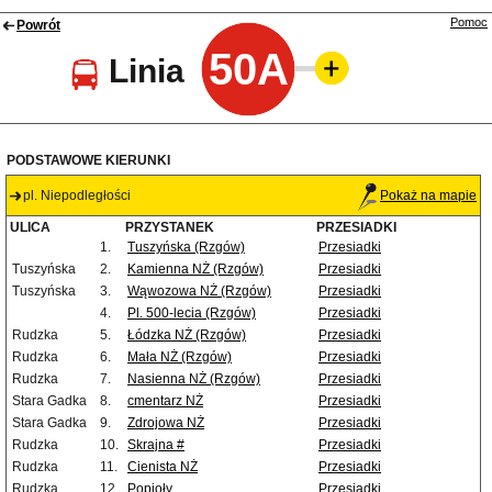
Pomoc
Powrót
50A
Linia
PODSTAWOWE KIERUNKI
pl. Niepodległości
Pokaż na mapie
ULICA
PRZYSTANEK
PRZESIADKI
1.
Tuszyńska (Rzgów)
Przesiadki
Tuszyńska
2.
Kamienna NŻ (Rzgów)
Przesiadki
Tuszyńska
3.
Wąwozowa NŻ (Rzgów)
Przesiadki
4.
Pl. 500-lecia (Rzgów)
Przesiadki
Rudzka
5.
Łódzka NŻ (Rzgów)
Przesiadki
Rudzka
6.
Mała NŻ (Rzgów)
Przesiadki
Rudzka
7.
Nasienna NŻ (Rzgów)
Przesiadki
Stara Gadka
8.
cmentarz NŻ
Przesiadki
Stara Gadka
9.
Zdrojowa NŻ
Przesiadki
Rudzka
10.
Skrajna #
Przesiadki
Rudzka
11.
Cienista NŻ
Przesiadki
Rudzka
12.
Popioły
Przesiadki