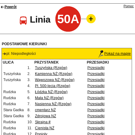
Pomoc
Powrót
50A
Linia
PODSTAWOWE KIERUNKI
pl. Niepodległości
Pokaż na mapie
ULICA
PRZYSTANEK
PRZESIADKI
1.
Tuszyńska (Rzgów)
Przesiadki
Tuszyńska
2.
Kamienna NŻ (Rzgów)
Przesiadki
Tuszyńska
3.
Wąwozowa NŻ (Rzgów)
Przesiadki
4.
Pl. 500-lecia (Rzgów)
Przesiadki
Rudzka
5.
Łódzka NŻ (Rzgów)
Przesiadki
Rudzka
6.
Mała NŻ (Rzgów)
Przesiadki
Rudzka
7.
Nasienna NŻ (Rzgów)
Przesiadki
Stara Gadka
8.
cmentarz NŻ
Przesiadki
Stara Gadka
9.
Zdrojowa NŻ
Przesiadki
Rudzka
10.
Skrajna #
Przesiadki
Rudzka
11.
Cienista NŻ
Przesiadki
Rudzka
12.
Popioły
Przesiadki