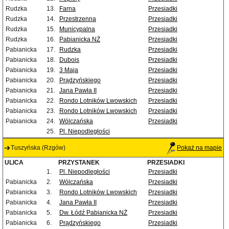
Rudzka
13.
Farna
Przesiadki
Rudzka
14.
Przestrzenna
Przesiadki
Rudzka
15.
Municypalna
Przesiadki
Rudzka
16.
Pabianicka NŻ
Przesiadki
Pabianicka
17.
Rudzka
Przesiadki
Pabianicka
18.
Dubois
Przesiadki
Pabianicka
19.
3 Maja
Przesiadki
Pabianicka
20.
Prądzyńskiego
Przesiadki
Pabianicka
21.
Jana Pawła II
Przesiadki
Pabianicka
22.
Rondo Lotników Lwowskich
Przesiadki
Pabianicka
23.
Rondo Lotników Lwowskich
Przesiadki
Pabianicka
24.
Wólczańska
Przesiadki
25.
Pl. Niepodległości
Tuszyńska (Rzgów)
Pokaż na mapie
ULICA
PRZYSTANEK
PRZESIADKI
1.
Pl. Niepodległości
Przesiadki
Pabianicka
2.
Wólczańska
Przesiadki
Pabianicka
3.
Rondo Lotników Lwowskich
Przesiadki
Pabianicka
4.
Jana Pawła II
Przesiadki
Pabianicka
5.
Dw. Łódź Pabianicka NŻ
Przesiadki
Pabianicka
6.
Prądzyńskiego
Przesiadki