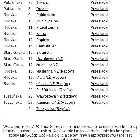
Pabianicka
7.
3 Maja
Przesiadki
Pabianicka
8.
Dubois
Przesiadki
Rudzka
9.
Pabianicka
Przesiadki
Rudzka
10.
Municypalna
Przesiadki
Rudzka
11.
Przestrzenna
Przesiadki
Rudzka
12.
Farna
Przesiadki
Rudzka
13.
Popioły
Przesiadki
Rudzka
14.
Cienista NŻ
Przesiadki
Stara Gadka
15.
Skrajna #
Przesiadki
Stara Gadka
16.
Uczniowska NŻ
Przesiadki
Stara Gadka
17.
cmentarz NŻ
Przesiadki
Rudzka
18.
Nasienna NŻ (Rzgów)
Przesiadki
Rudzka
19.
Mała NŻ (Rzgów)
Przesiadki
Rudzka
20.
Łódzka NŻ (Rzgów)
Przesiadki
21.
Pl. 500-lecia (Rzgów)
Przesiadki
Tuszyńska
22.
Wąwozowa NŻ (Rzgów)
Przesiadki
Tuszyńska
23.
Kamienna NŻ (Rzgów)
Przesiadki
24.
Tuszyńska (Rzgów)
Wszystkie treści MPK-Łódź Spółka z o.o. opublikowane na niniejszej stronie są
chronione prawem autorskim. Kopiowanie i rozpowszechnianie ich bez pisemnej
zgody MPK-Łódź Spółka z o.o. dla celów innych niż potrzeby własne jest
zabronione.