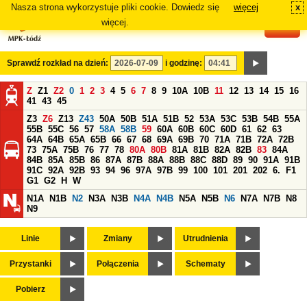
Nasza strona wykorzystuje pliki cookie. Dowiedz się
więcej
x
#
więcej.
Sprawdź rozkład na dzień:
i godzinę:
Z
Z1
Z2
0
1
2
3
4
5
6
7
8
9
10A
10B
11
12
13
14
15
16
41
43
45
Z3
Z6
Z13
Z43
50A
50B
51A
51B
52
53A
53C
53B
54B
55A
55B
55C
56
57
58A
58B
59
60A
60B
60C
60D
61
62
63
64A
64B
65A
65B
66
67
68
69A
69B
70
71A
71B
72A
72B
73
75A
75B
76
77
78
80A
80B
81A
81B
82A
82B
83
84A
84B
85A
85B
86
87A
87B
88A
88B
88C
88D
89
90
91A
91B
91C
92A
92B
93
94
96
97A
97B
99
100
101
201
202
6.
F1
G1
G2
H
W
N1A
N1B
N2
N3A
N3B
N4A
N4B
N5A
N5B
N6
N7A
N7B
N8
N9
Linie
Zmiany
Utrudnienia
Przystanki
Połączenia
Schematy
Pobierz