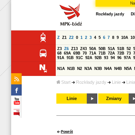
Na
Rozkłady jazdy
Dl
Z
Z1
Z2
0
1
2
3
4
5
6
7
8
9
10A
1
Z3
Z6
Z13
Z43
50A
50B
51A
51B
52
68
69A
69B
70
71A
71B
72A
72B
73
91A
91B
91C
92A
92B
93
94
96
97A
N1A
N1B
N2
N3A
N3B
N4A
N4B
N5A
Start
Rozkłady jazdy
Linie
Lini
Linie
Zmiany
Powrót