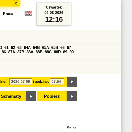
x
Czwartek
06-08-2026
Praca
12:16
D
61
62
63
64A
64B
65A
65B
66
67
86
87A
87B
88A
88B
88C
88D
89
90
zień:
i godzinę:
Schematy
Pobierz
Pomoc