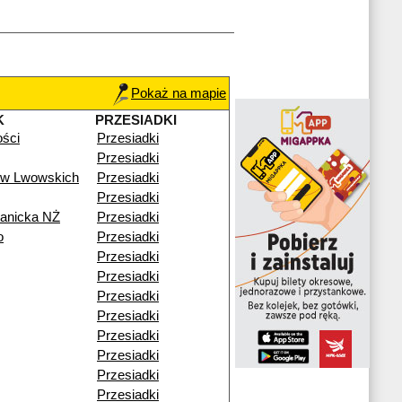
Pokaż na mapie
K
PRZESIADKI
ości
Przesiadki
Przesiadki
ów Lwowskich
Przesiadki
Przesiadki
ianicka NŻ
Przesiadki
o
Przesiadki
Przesiadki
Przesiadki
Przesiadki
Przesiadki
Przesiadki
Przesiadki
Przesiadki
Przesiadki