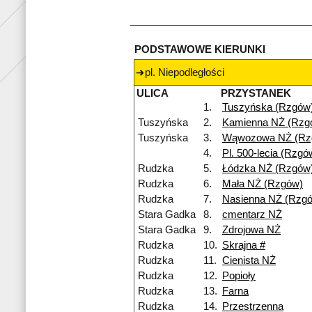
PODSTAWOWE KIERUNKI
pl. Niepodległości
ULICA
PRZYSTANEK
1.
Tuszyńska (Rzgów
Tuszyńska
2.
Kamienna NŻ (Rzg
Tuszyńska
3.
Wąwozowa NŻ (Rz
4.
Pl. 500-lecia (Rzgó
Rudzka
5.
Łódzka NŻ (Rzgów
Rudzka
6.
Mała NŻ (Rzgów)
Rudzka
7.
Nasienna NŻ (Rzg
Stara Gadka
8.
cmentarz NŻ
Stara Gadka
9.
Zdrojowa NŻ
Rudzka
10.
Skrajna #
Rudzka
11.
Cienista NŻ
Rudzka
12.
Popioły
Rudzka
13.
Farna
Rudzka
14.
Przestrzenna