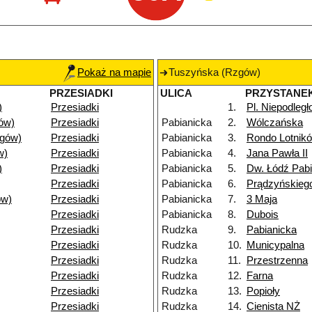
Pokaż na mapie
Tuszyńska (Rzgów)
PRZESIADKI
ULICA
PRZYSTANE
)
Przesiadki
1.
Pl. Niepodległ
ów)
Przesiadki
Pabianicka
2.
Wólczańska
gów)
Przesiadki
Pabianicka
3.
Rondo Lotnik
w)
Przesiadki
Pabianicka
4.
Jana Pawła II
)
Przesiadki
Pabianicka
5.
Dw. Łódź Pab
Przesiadki
Pabianicka
6.
Prądzyńskieg
ów)
Przesiadki
Pabianicka
7.
3 Maja
Przesiadki
Pabianicka
8.
Dubois
Przesiadki
Rudzka
9.
Pabianicka
Przesiadki
Rudzka
10.
Municypalna
Przesiadki
Rudzka
11.
Przestrzenna
Przesiadki
Rudzka
12.
Farna
Przesiadki
Rudzka
13.
Popioły
Przesiadki
Rudzka
14.
Cienista NŻ