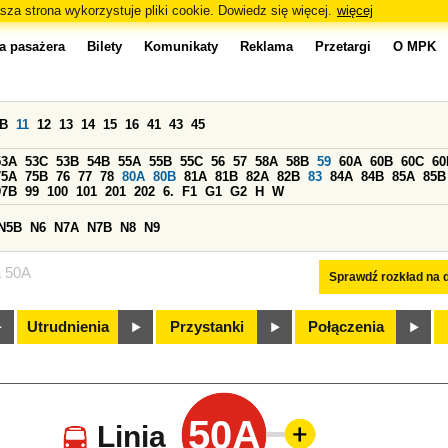
sza strona wykorzystuje pliki cookie. Dowiedz się więcej.
więcej
a pasażera
Bilety
Komunikaty
Reklama
Przetargi
O MPK
0B
11
12
13
14
15
16
41
43
45
53A
53C
53B
54B
55A
55B
55C
56
57
58A
58B
59
60A
60B
60C
60
75A
75B
76
77
78
80A
80B
81A
81B
82A
82B
83
84A
84B
85A
85B
97B
99
100
101
201
202
6.
F1
G1
G2
H
W
N5B
N6
N7A
N7B
N8
N9
a 50A
Sprawdź rozkład na d
Utrudnienia
Przystanki
Połączenia
50A
Linia