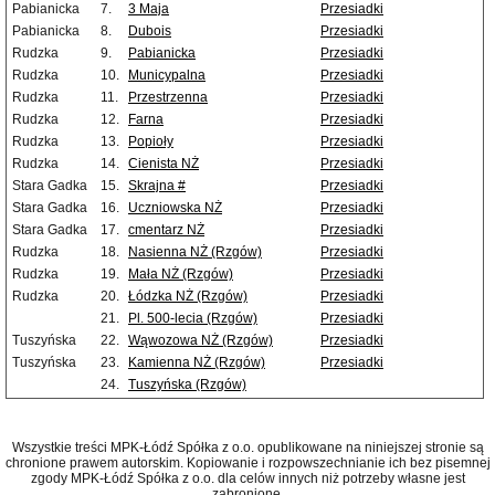
Pabianicka
7.
3 Maja
Przesiadki
Pabianicka
8.
Dubois
Przesiadki
Rudzka
9.
Pabianicka
Przesiadki
Rudzka
10.
Municypalna
Przesiadki
Rudzka
11.
Przestrzenna
Przesiadki
Rudzka
12.
Farna
Przesiadki
Rudzka
13.
Popioły
Przesiadki
Rudzka
14.
Cienista NŻ
Przesiadki
Stara Gadka
15.
Skrajna #
Przesiadki
Stara Gadka
16.
Uczniowska NŻ
Przesiadki
Stara Gadka
17.
cmentarz NŻ
Przesiadki
Rudzka
18.
Nasienna NŻ (Rzgów)
Przesiadki
Rudzka
19.
Mała NŻ (Rzgów)
Przesiadki
Rudzka
20.
Łódzka NŻ (Rzgów)
Przesiadki
21.
Pl. 500-lecia (Rzgów)
Przesiadki
Tuszyńska
22.
Wąwozowa NŻ (Rzgów)
Przesiadki
Tuszyńska
23.
Kamienna NŻ (Rzgów)
Przesiadki
24.
Tuszyńska (Rzgów)
Wszystkie treści MPK-Łódź Spółka z o.o. opublikowane na niniejszej stronie są
chronione prawem autorskim. Kopiowanie i rozpowszechnianie ich bez pisemnej
zgody MPK-Łódź Spółka z o.o. dla celów innych niż potrzeby własne jest
zabronione.