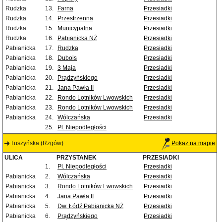
Rudzka
13.
Farna
Przesiadki
Rudzka
14.
Przestrzenna
Przesiadki
Rudzka
15.
Municypalna
Przesiadki
Rudzka
16.
Pabianicka NŻ
Przesiadki
Pabianicka
17.
Rudzka
Przesiadki
Pabianicka
18.
Dubois
Przesiadki
Pabianicka
19.
3 Maja
Przesiadki
Pabianicka
20.
Prądzyńskiego
Przesiadki
Pabianicka
21.
Jana Pawła II
Przesiadki
Pabianicka
22.
Rondo Lotników Lwowskich
Przesiadki
Pabianicka
23.
Rondo Lotników Lwowskich
Przesiadki
Pabianicka
24.
Wólczańska
Przesiadki
25.
Pl. Niepodległości
Tuszyńska (Rzgów)
Pokaż na mapie
ULICA
PRZYSTANEK
PRZESIADKI
1.
Pl. Niepodległości
Przesiadki
Pabianicka
2.
Wólczańska
Przesiadki
Pabianicka
3.
Rondo Lotników Lwowskich
Przesiadki
Pabianicka
4.
Jana Pawła II
Przesiadki
Pabianicka
5.
Dw. Łódź Pabianicka NŻ
Przesiadki
Pabianicka
6.
Prądzyńskiego
Przesiadki