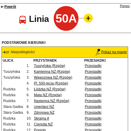
Pomoc
Powrót
50A
Linia
PODSTAWOWE KIERUNKI
pl. Niepodległości
Pokaż na mapie
ULICA
PRZYSTANEK
PRZESIADKI
1.
Tuszyńska (Rzgów)
Przesiadki
Tuszyńska
2.
Kamienna NŻ (Rzgów)
Przesiadki
Tuszyńska
3.
Wąwozowa NŻ (Rzgów)
Przesiadki
4.
Pl. 500-lecia (Rzgów)
Przesiadki
Rudzka
5.
Łódzka NŻ (Rzgów)
Przesiadki
Rudzka
6.
Mała NŻ (Rzgów)
Przesiadki
Rudzka
7.
Nasienna NŻ (Rzgów)
Przesiadki
Stara Gadka
8.
cmentarz NŻ
Przesiadki
Stara Gadka
9.
Zdrojowa NŻ
Przesiadki
Rudzka
10.
Skrajna #
Przesiadki
Rudzka
11.
Cienista NŻ
Przesiadki
Rudzka
12.
Popioły
Przesiadki