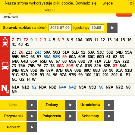
Nasza strona wykorzystuje pliki cookie. Dowiedz się
więcej
x
#
więcej.
Sprawdź rozkład na dzień:
i godzinę:
Z
Z1
Z2
0
1
2
3
4
5
6
7
8
9
10A
10B
11
12
13
14
15
16
41
43
45
Z3
Z6
Z13
Z43
50A
50B
51A
51B
52
53A
53C
53B
54B
55A
55B
55C
56
57
58A
58B
59
60A
60B
60C
60D
61
62
63
64A
64B
65A
65B
66
67
68
69A
69B
70
71A
71B
72A
72B
73
75A
75B
76
77
78
80A
80B
81A
81B
82A
82B
83
84A
84B
85A
85B
86
87A
87B
88A
88B
88C
88D
89
90
91A
91B
91C
92A
92B
93
94
96
97A
97B
99
100
101
201
202
6.
F1
G1
G2
H
W
N1A
N1B
N2
N3A
N3B
N4A
N4B
N5A
N5B
N6
N7A
N7B
N8
N9
Linie
Zmiany
Utrudnienia
Przystanki
Połączenia
Schematy
Pobierz