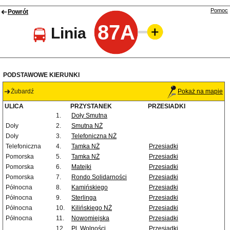
Pomoc
Powrót
87A
Linia
PODSTAWOWE KIERUNKI
Żubardź
Pokaż na mapie
ULICA
PRZYSTANEK
PRZESIADKI
1.
Doły Smutna
Doły
2.
Smutna NŻ
Doły
3.
Telefoniczna NŻ
Telefoniczna
4.
Tamka NŻ
Przesiadki
Pomorska
5.
Tamka NŻ
Przesiadki
Pomorska
6.
Matejki
Przesiadki
Pomorska
7.
Rondo Solidarności
Przesiadki
Północna
8.
Kamińskiego
Przesiadki
Północna
9.
Sterlinga
Przesiadki
Północna
10.
Kilińskiego NŻ
Przesiadki
Północna
11.
Nowomiejska
Przesiadki
12.
Pl. Wolności
Przesiadki