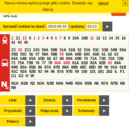
Nasza strona wykorzystuje pliki cookie. Dowiedz się
więcej
x
#
więcej.
Sprawdź rozkład na dzień:
i godzinę:
Z
Z1
Z2
0
1
2
3
4
5
6
7
8
9
10A
10B
11
12
13
14
15
16
41
43
45
Z3
Z6
Z13
Z43
50A
50B
51A
51B
52
53A
53C
53B
54B
55A
55B
55C
56
57
58A
58B
59
60A
60B
60C
60D
61
62
63
64A
64B
65A
65B
66
67
68
69A
69B
70
71A
71B
72A
72B
73
75A
75B
76
77
78
80A
80B
81A
81B
82A
82B
83
84A
84B
85A
85B
86
87A
87B
88A
88B
88C
88D
89
90
91A
91B
91C
92A
92B
93
94
96
97A
97B
99
100
101
201
202
6.
F1
G1
G2
H
W
N1A
N1B
N2
N3A
N3B
N4A
N4B
N5A
N5B
N6
N7A
N7B
N8
N9
Linie
Zmiany
Utrudnienia
Przystanki
Połączenia
Schematy
Pobierz