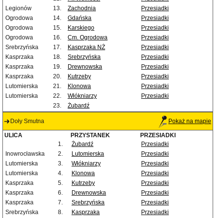
Legionów
13.
Zachodnia
Przesiadki
Ogrodowa
14.
Gdańska
Przesiadki
Ogrodowa
15.
Karskiego
Przesiadki
Ogrodowa
16.
Cm. Ogrodowa
Przesiadki
Srebrzyńska
17.
Kasprzaka NŻ
Przesiadki
Kasprzaka
18.
Srebrzyńska
Przesiadki
Kasprzaka
19.
Drewnowska
Przesiadki
Kasprzaka
20.
Kutrzeby
Przesiadki
Lutomierska
21.
Klonowa
Przesiadki
Lutomierska
22.
Włókniarzy
Przesiadki
23.
Żubardź
Doły Smutna
Pokaż na mapie
ULICA
PRZYSTANEK
PRZESIADKI
1.
Żubardź
Przesiadki
Inowrocławska
2.
Lutomierska
Przesiadki
Lutomierska
3.
Włókniarzy
Przesiadki
Lutomierska
4.
Klonowa
Przesiadki
Kasprzaka
5.
Kutrzeby
Przesiadki
Kasprzaka
6.
Drewnowska
Przesiadki
Kasprzaka
7.
Srebrzyńska
Przesiadki
Srebrzyńska
8.
Kasprzaka
Przesiadki