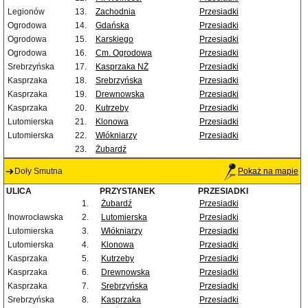
Legionów
13.
Zachodnia
Przesiadki
Ogrodowa
14.
Gdańska
Przesiadki
Ogrodowa
15.
Karskiego
Przesiadki
Ogrodowa
16.
Cm. Ogrodowa
Przesiadki
Srebrzyńska
17.
Kasprzaka NŻ
Przesiadki
Kasprzaka
18.
Srebrzyńska
Przesiadki
Kasprzaka
19.
Drewnowska
Przesiadki
Kasprzaka
20.
Kutrzeby
Przesiadki
Lutomierska
21.
Klonowa
Przesiadki
Lutomierska
22.
Włókniarzy
Przesiadki
23.
Żubardź
Doły Smutna
Pokaż na mapie
ULICA
PRZYSTANEK
PRZESIADKI
1.
Żubardź
Przesiadki
Inowrocławska
2.
Lutomierska
Przesiadki
Lutomierska
3.
Włókniarzy
Przesiadki
Lutomierska
4.
Klonowa
Przesiadki
Kasprzaka
5.
Kutrzeby
Przesiadki
Kasprzaka
6.
Drewnowska
Przesiadki
Kasprzaka
7.
Srebrzyńska
Przesiadki
Srebrzyńska
8.
Kasprzaka
Przesiadki