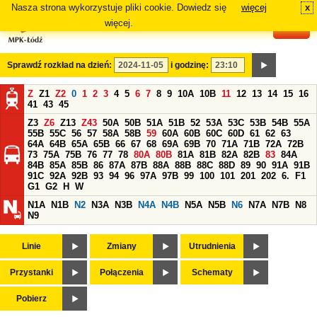
Nasza strona wykorzystuje pliki cookie. Dowiedz się
więcej
x
#
więcej.
Sprawdź rozkład na dzień:
i godzinę:
Z
Z1
Z2
0
1
2
3
4
5
6
7
8
9
10A
10B
11
12
13
14
15
16
41
43
45
Z3
Z6
Z13
Z43
50A
50B
51A
51B
52
53A
53C
53B
54B
55A
55B
55C
56
57
58A
58B
59
60A
60B
60C
60D
61
62
63
64A
64B
65A
65B
66
67
68
69A
69B
70
71A
71B
72A
72B
73
75A
75B
76
77
78
80A
80B
81A
81B
82A
82B
83
84A
84B
85A
85B
86
87A
87B
88A
88B
88C
88D
89
90
91A
91B
91C
92A
92B
93
94
96
97A
97B
99
100
101
201
202
6.
F1
G1
G2
H
W
N1A
N1B
N2
N3A
N3B
N4A
N4B
N5A
N5B
N6
N7A
N7B
N8
N9
Linie
Zmiany
Utrudnienia
Przystanki
Połączenia
Schematy
Pobierz