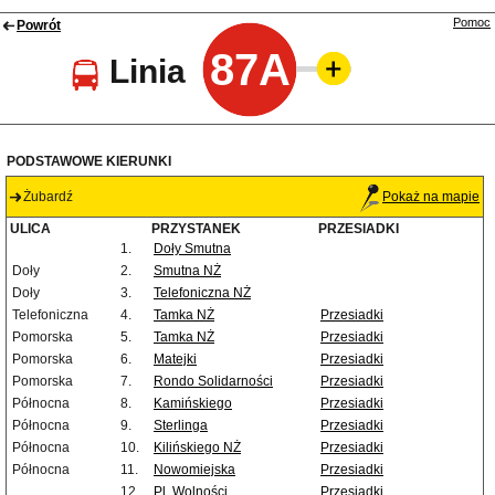
Pomoc
Powrót
87A
Linia
PODSTAWOWE KIERUNKI
Żubardź
Pokaż na mapie
ULICA
PRZYSTANEK
PRZESIADKI
1.
Doły Smutna
Doły
2.
Smutna NŻ
Doły
3.
Telefoniczna NŻ
Telefoniczna
4.
Tamka NŻ
Przesiadki
Pomorska
5.
Tamka NŻ
Przesiadki
Pomorska
6.
Matejki
Przesiadki
Pomorska
7.
Rondo Solidarności
Przesiadki
Północna
8.
Kamińskiego
Przesiadki
Północna
9.
Sterlinga
Przesiadki
Północna
10.
Kilińskiego NŻ
Przesiadki
Północna
11.
Nowomiejska
Przesiadki
12.
Pl. Wolności
Przesiadki