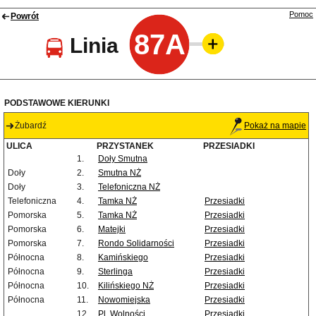
Pomoc
Powrót
87A
Linia
PODSTAWOWE KIERUNKI
Żubardź
Pokaż na mapie
ULICA
PRZYSTANEK
PRZESIADKI
1.
Doły Smutna
Doły
2.
Smutna NŻ
Doły
3.
Telefoniczna NŻ
Telefoniczna
4.
Tamka NŻ
Przesiadki
Pomorska
5.
Tamka NŻ
Przesiadki
Pomorska
6.
Matejki
Przesiadki
Pomorska
7.
Rondo Solidarności
Przesiadki
Północna
8.
Kamińskiego
Przesiadki
Północna
9.
Sterlinga
Przesiadki
Północna
10.
Kilińskiego NŻ
Przesiadki
Północna
11.
Nowomiejska
Przesiadki
12.
Pl. Wolności
Przesiadki