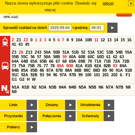
Nasza strona wykorzystuje pliki cookie. Dowiedz się
więcej
x
#
więcej.
Sprawdź rozkład na dzień:
i godzinę:
Z
Z1
Z2
0
1
2
3
4
5
6
7
8
9
10A
10B
11
12
13
14
15
16
41
43
45
Z3
Z6
Z13
Z43
50A
50B
51A
51B
52
53A
53C
53B
54B
55A
55B
55C
56
57
58A
58B
59
60A
60B
60C
60D
61
62
63
64A
64B
65A
65B
66
67
68
69A
69B
70
71A
71B
72A
72B
73
75A
75B
76
77
78
80A
80B
81A
81B
82A
82B
83
84A
84B
85A
85B
86
87A
87B
88A
88B
88C
88D
89
90
91A
91B
91C
92A
92B
93
94
96
97A
97B
99
100
101
201
202
6.
F1
G1
G2
H
W
N1A
N1B
N2
N3A
N3B
N4A
N4B
N5A
N5B
N6
N7A
N7B
N8
N9
Linie
Zmiany
Utrudnienia
Przystanki
Połączenia
Schematy
Pobierz