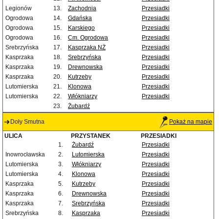
Legionów
13.
Zachodnia
Przesiadki
Ogrodowa
14.
Gdańska
Przesiadki
Ogrodowa
15.
Karskiego
Przesiadki
Ogrodowa
16.
Cm. Ogrodowa
Przesiadki
Srebrzyńska
17.
Kasprzaka NŻ
Przesiadki
Kasprzaka
18.
Srebrzyńska
Przesiadki
Kasprzaka
19.
Drewnowska
Przesiadki
Kasprzaka
20.
Kutrzeby
Przesiadki
Lutomierska
21.
Klonowa
Przesiadki
Lutomierska
22.
Włókniarzy
Przesiadki
23.
Żubardź
Doły Smutna
Pokaż na mapie
ULICA
PRZYSTANEK
PRZESIADKI
1.
Żubardź
Przesiadki
Inowrocławska
2.
Lutomierska
Przesiadki
Lutomierska
3.
Włókniarzy
Przesiadki
Lutomierska
4.
Klonowa
Przesiadki
Kasprzaka
5.
Kutrzeby
Przesiadki
Kasprzaka
6.
Drewnowska
Przesiadki
Kasprzaka
7.
Srebrzyńska
Przesiadki
Srebrzyńska
8.
Kasprzaka
Przesiadki