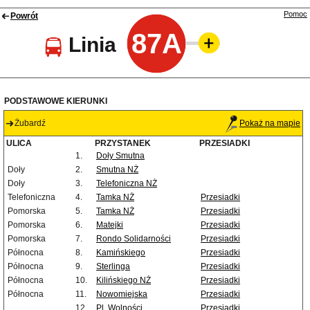
Pomoc
Powrót
87A
Linia
PODSTAWOWE KIERUNKI
Żubardź
Pokaż na mapie
ULICA
PRZYSTANEK
PRZESIADKI
1.
Doły Smutna
Doły
2.
Smutna NŻ
Doły
3.
Telefoniczna NŻ
Telefoniczna
4.
Tamka NŻ
Przesiadki
Pomorska
5.
Tamka NŻ
Przesiadki
Pomorska
6.
Matejki
Przesiadki
Pomorska
7.
Rondo Solidarności
Przesiadki
Północna
8.
Kamińskiego
Przesiadki
Północna
9.
Sterlinga
Przesiadki
Północna
10.
Kilińskiego NŻ
Przesiadki
Północna
11.
Nowomiejska
Przesiadki
12.
Pl. Wolności
Przesiadki