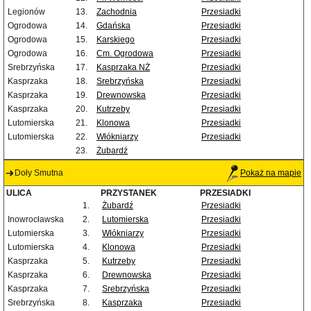
Legionów
13.
Zachodnia
Przesiadki
Ogrodowa
14.
Gdańska
Przesiadki
Ogrodowa
15.
Karskiego
Przesiadki
Ogrodowa
16.
Cm. Ogrodowa
Przesiadki
Srebrzyńska
17.
Kasprzaka NŻ
Przesiadki
Kasprzaka
18.
Srebrzyńska
Przesiadki
Kasprzaka
19.
Drewnowska
Przesiadki
Kasprzaka
20.
Kutrzeby
Przesiadki
Lutomierska
21.
Klonowa
Przesiadki
Lutomierska
22.
Włókniarzy
Przesiadki
23.
Żubardź
Doły Smutna
Pokaż na mapie
ULICA
PRZYSTANEK
PRZESIADKI
1.
Żubardź
Przesiadki
Inowrocławska
2.
Lutomierska
Przesiadki
Lutomierska
3.
Włókniarzy
Przesiadki
Lutomierska
4.
Klonowa
Przesiadki
Kasprzaka
5.
Kutrzeby
Przesiadki
Kasprzaka
6.
Drewnowska
Przesiadki
Kasprzaka
7.
Srebrzyńska
Przesiadki
Srebrzyńska
8.
Kasprzaka
Przesiadki