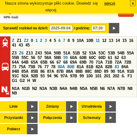
Nasza strona wykorzystuje pliki cookie. Dowiedz się
więcej
x
#
więcej.
Sprawdź rozkład na dzień:
i godzinę:
Z
Z1
Z2
0
1
2
3
4
5
6
7
8
9
10A
10B
11
12
13
14
15
16
41
43
45
Z3
Z6
Z13
Z43
50A
50B
51A
51B
52
53A
53C
53B
54B
55A
55B
55C
56
57
58A
58B
59
60A
60B
60C
60D
61
62
63
64A
64B
65A
65B
66
67
68
69A
69B
70
71A
71B
72A
72B
73
75A
75B
76
77
78
80A
80B
81A
81B
82A
82B
83
84A
84B
85A
85B
86
87A
87B
88A
88B
88C
88D
89
90
91A
91B
91C
92A
92B
93
94
96
97A
97B
99
100
101
201
202
6.
F1
G1
G2
H
W
N1A
N1B
N2
N3A
N3B
N4A
N4B
N5A
N5B
N6
N7A
N7B
N8
N9
Linie
Zmiany
Utrudnienia
Przystanki
Połączenia
Schematy
Pobierz