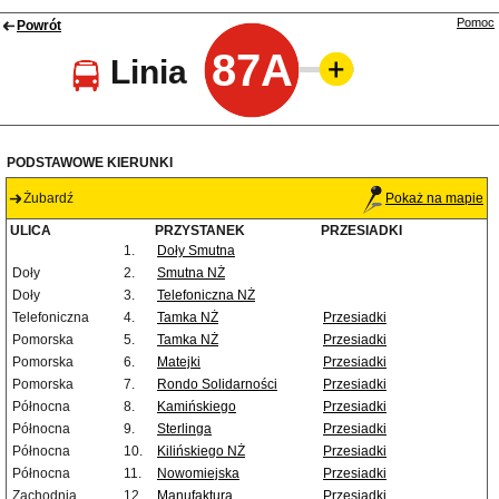
Pomoc
Powrót
87A
Linia
PODSTAWOWE KIERUNKI
Żubardź
Pokaż na mapie
ULICA
PRZYSTANEK
PRZESIADKI
1.
Doły Smutna
Doły
2.
Smutna NŻ
Doły
3.
Telefoniczna NŻ
Telefoniczna
4.
Tamka NŻ
Przesiadki
Pomorska
5.
Tamka NŻ
Przesiadki
Pomorska
6.
Matejki
Przesiadki
Pomorska
7.
Rondo Solidarności
Przesiadki
Północna
8.
Kamińskiego
Przesiadki
Północna
9.
Sterlinga
Przesiadki
Północna
10.
Kilińskiego NŻ
Przesiadki
Północna
11.
Nowomiejska
Przesiadki
Zachodnia
12.
Manufaktura
Przesiadki