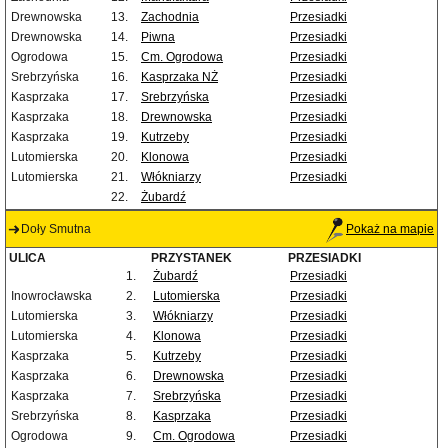
Drewnowska
13.
Zachodnia
Przesiadki
Drewnowska
14.
Piwna
Przesiadki
Ogrodowa
15.
Cm. Ogrodowa
Przesiadki
Srebrzyńska
16.
Kasprzaka NŻ
Przesiadki
Kasprzaka
17.
Srebrzyńska
Przesiadki
Kasprzaka
18.
Drewnowska
Przesiadki
Kasprzaka
19.
Kutrzeby
Przesiadki
Lutomierska
20.
Klonowa
Przesiadki
Lutomierska
21.
Włókniarzy
Przesiadki
22.
Żubardź
Doły Smutna
Pokaż na mapie
ULICA
PRZYSTANEK
PRZESIADKI
1.
Żubardź
Przesiadki
Inowrocławska
2.
Lutomierska
Przesiadki
Lutomierska
3.
Włókniarzy
Przesiadki
Lutomierska
4.
Klonowa
Przesiadki
Kasprzaka
5.
Kutrzeby
Przesiadki
Kasprzaka
6.
Drewnowska
Przesiadki
Kasprzaka
7.
Srebrzyńska
Przesiadki
Srebrzyńska
8.
Kasprzaka
Przesiadki
Ogrodowa
9.
Cm. Ogrodowa
Przesiadki