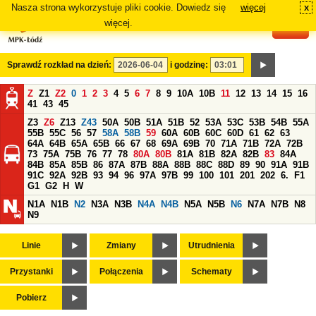
Nasza strona wykorzystuje pliki cookie. Dowiedz się
więcej
x
#
więcej.
Sprawdź rozkład na dzień:
i godzinę:
Z
Z1
Z2
0
1
2
3
4
5
6
7
8
9
10A
10B
11
12
13
14
15
16
41
43
45
Z3
Z6
Z13
Z43
50A
50B
51A
51B
52
53A
53C
53B
54B
55A
55B
55C
56
57
58A
58B
59
60A
60B
60C
60D
61
62
63
64A
64B
65A
65B
66
67
68
69A
69B
70
71A
71B
72A
72B
73
75A
75B
76
77
78
80A
80B
81A
81B
82A
82B
83
84A
84B
85A
85B
86
87A
87B
88A
88B
88C
88D
89
90
91A
91B
91C
92A
92B
93
94
96
97A
97B
99
100
101
201
202
6.
F1
G1
G2
H
W
N1A
N1B
N2
N3A
N3B
N4A
N4B
N5A
N5B
N6
N7A
N7B
N8
N9
Linie
Zmiany
Utrudnienia
Przystanki
Połączenia
Schematy
Pobierz