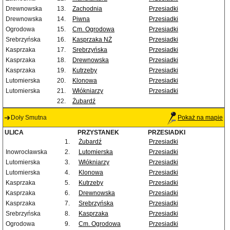
Drewnowska
13.
Zachodnia
Przesiadki
Drewnowska
14.
Piwna
Przesiadki
Ogrodowa
15.
Cm. Ogrodowa
Przesiadki
Srebrzyńska
16.
Kasprzaka NŻ
Przesiadki
Kasprzaka
17.
Srebrzyńska
Przesiadki
Kasprzaka
18.
Drewnowska
Przesiadki
Kasprzaka
19.
Kutrzeby
Przesiadki
Lutomierska
20.
Klonowa
Przesiadki
Lutomierska
21.
Włókniarzy
Przesiadki
22.
Żubardź
Doły Smutna
Pokaż na mapie
ULICA
PRZYSTANEK
PRZESIADKI
1.
Żubardź
Przesiadki
Inowrocławska
2.
Lutomierska
Przesiadki
Lutomierska
3.
Włókniarzy
Przesiadki
Lutomierska
4.
Klonowa
Przesiadki
Kasprzaka
5.
Kutrzeby
Przesiadki
Kasprzaka
6.
Drewnowska
Przesiadki
Kasprzaka
7.
Srebrzyńska
Przesiadki
Srebrzyńska
8.
Kasprzaka
Przesiadki
Ogrodowa
9.
Cm. Ogrodowa
Przesiadki