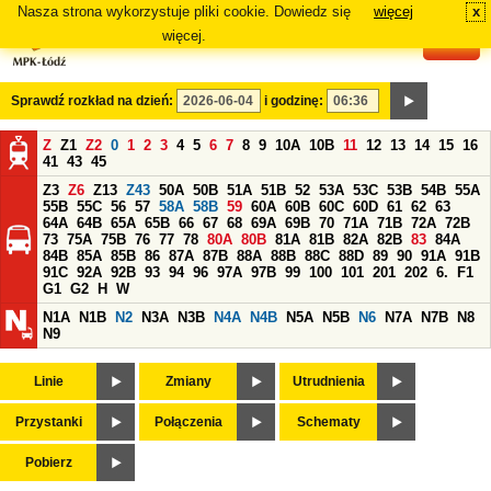
Nasza strona wykorzystuje pliki cookie. Dowiedz się
więcej
x
#
więcej.
Sprawdź rozkład na dzień:
i godzinę:
Z
Z1
Z2
0
1
2
3
4
5
6
7
8
9
10A
10B
11
12
13
14
15
16
41
43
45
Z3
Z6
Z13
Z43
50A
50B
51A
51B
52
53A
53C
53B
54B
55A
55B
55C
56
57
58A
58B
59
60A
60B
60C
60D
61
62
63
64A
64B
65A
65B
66
67
68
69A
69B
70
71A
71B
72A
72B
73
75A
75B
76
77
78
80A
80B
81A
81B
82A
82B
83
84A
84B
85A
85B
86
87A
87B
88A
88B
88C
88D
89
90
91A
91B
91C
92A
92B
93
94
96
97A
97B
99
100
101
201
202
6.
F1
G1
G2
H
W
N1A
N1B
N2
N3A
N3B
N4A
N4B
N5A
N5B
N6
N7A
N7B
N8
N9
Linie
Zmiany
Utrudnienia
Przystanki
Połączenia
Schematy
Pobierz