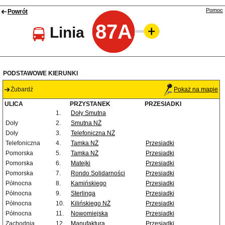
Pomoc
Powrót
87A
Linia
PODSTAWOWE KIERUNKI
Żubardź
Pokaż na mapie
ULICA
PRZYSTANEK
PRZESIADKI
1.
Doły Smutna
Doły
2.
Smutna NŻ
Doły
3.
Telefoniczna NŻ
Telefoniczna
4.
Tamka NŻ
Przesiadki
Pomorska
5.
Tamka NŻ
Przesiadki
Pomorska
6.
Matejki
Przesiadki
Pomorska
7.
Rondo Solidarności
Przesiadki
Północna
8.
Kamińskiego
Przesiadki
Północna
9.
Sterlinga
Przesiadki
Północna
10.
Kilińskiego NŻ
Przesiadki
Północna
11.
Nowomiejska
Przesiadki
Zachodnia
12.
Manufaktura
Przesiadki