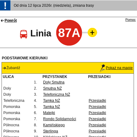
Od dnia 12 lipca 2026r. (niedziela), zmiana trasy
Pomoc
Powrót
87A
Linia
PODSTAWOWE KIERUNKI
Żubardź
Pokaż na mapie
ULICA
PRZYSTANEK
PRZESIADKI
1.
Doły Smutna
Doły
2.
Smutna NŻ
Doły
3.
Telefoniczna NŻ
Telefoniczna
4.
Tamka NŻ
Przesiadki
Pomorska
5.
Tamka NŻ
Przesiadki
Pomorska
6.
Matejki
Przesiadki
Pomorska
7.
Rondo Solidarności
Przesiadki
Północna
8.
Kamińskiego
Przesiadki
Północna
9.
Sterlinga
Przesiadki