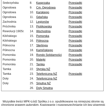
Srebrzyńska
8.
Kasprzaka
Przesiadki
Ogrodowa
9.
Cm. Ogrodowa
Przesiadki
Ogrodowa
10.
Karskiego
Przesiadki
Ogrodowa
11.
Gdańska
Przesiadki
Zachodnia
12.
Legionów
Przesiadki
Próchnika
13.
Piotrkowska
Przesiadki
Rewolucji 1905r.
14.
Wschodnia
Przesiadki
Kilińskiego
15.
Pomorska
Przesiadki
Kilińskiego
16.
Północna
Przesiadki
Północna
17.
Sterlinga
Przesiadki
Północna
18.
Kamińskiego
Przesiadki
Pomorska
19.
Rondo Solidarności
Przesiadki
Pomorska
20.
Matejki
Przesiadki
Pomorska
21.
Tamka
Przesiadki
Tamka
22.
Styrska NŻ
Tamka
23.
Telefoniczna NŻ
Przesiadki
Doły
24.
Telefoniczna NŻ
Doły
25.
Smutna NŻ
26.
Doły Smutna
Wszystkie treści MPK-Łódź Spółka z o.o. opublikowane na niniejszej stronie są
chronione prawem autorskim. Kopiowanie i rozpowszechnianie ich bez pisemnej