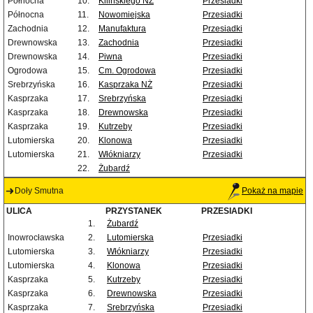
Północna
10.
Kilińskiego NŻ
Przesiadki
Północna
11.
Nowomiejska
Przesiadki
Zachodnia
12.
Manufaktura
Przesiadki
Drewnowska
13.
Zachodnia
Przesiadki
Drewnowska
14.
Piwna
Przesiadki
Ogrodowa
15.
Cm. Ogrodowa
Przesiadki
Srebrzyńska
16.
Kasprzaka NŻ
Przesiadki
Kasprzaka
17.
Srebrzyńska
Przesiadki
Kasprzaka
18.
Drewnowska
Przesiadki
Kasprzaka
19.
Kutrzeby
Przesiadki
Lutomierska
20.
Klonowa
Przesiadki
Lutomierska
21.
Włókniarzy
Przesiadki
22.
Żubardź
Doły Smutna
Pokaż na mapie
ULICA
PRZYSTANEK
PRZESIADKI
1.
Żubardź
Inowrocławska
2.
Lutomierska
Przesiadki
Lutomierska
3.
Włókniarzy
Przesiadki
Lutomierska
4.
Klonowa
Przesiadki
Kasprzaka
5.
Kutrzeby
Przesiadki
Kasprzaka
6.
Drewnowska
Przesiadki
Kasprzaka
7.
Srebrzyńska
Przesiadki