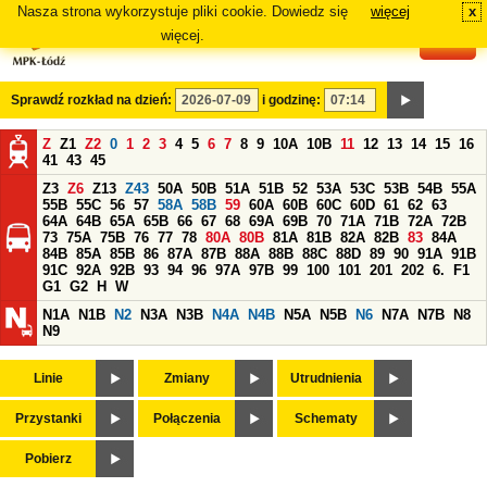
Nasza strona wykorzystuje pliki cookie. Dowiedz się
więcej
x
#
więcej.
Sprawdź rozkład na dzień:
i godzinę:
Z
Z1
Z2
0
1
2
3
4
5
6
7
8
9
10A
10B
11
12
13
14
15
16
41
43
45
Z3
Z6
Z13
Z43
50A
50B
51A
51B
52
53A
53C
53B
54B
55A
55B
55C
56
57
58A
58B
59
60A
60B
60C
60D
61
62
63
64A
64B
65A
65B
66
67
68
69A
69B
70
71A
71B
72A
72B
73
75A
75B
76
77
78
80A
80B
81A
81B
82A
82B
83
84A
84B
85A
85B
86
87A
87B
88A
88B
88C
88D
89
90
91A
91B
91C
92A
92B
93
94
96
97A
97B
99
100
101
201
202
6.
F1
G1
G2
H
W
N1A
N1B
N2
N3A
N3B
N4A
N4B
N5A
N5B
N6
N7A
N7B
N8
N9
Linie
Zmiany
Utrudnienia
Przystanki
Połączenia
Schematy
Pobierz