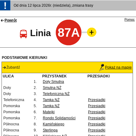
Od dnia 12 lipca 2026r. (niedziela), zmiana trasy
Pomoc
Powrót
87A
Linia
PODSTAWOWE KIERUNKI
Żubardź
Pokaż na mapie
ULICA
PRZYSTANEK
PRZESIADKI
1.
Doły Smutna
Doły
2.
Smutna NŻ
Doły
3.
Telefoniczna NŻ
Telefoniczna
4.
Tamka NŻ
Przesiadki
Pomorska
5.
Tamka NŻ
Przesiadki
Pomorska
6.
Matejki
Przesiadki
Pomorska
7.
Rondo Solidarności
Przesiadki
Północna
8.
Kamińskiego
Przesiadki
Północna
9.
Sterlinga
Przesiadki