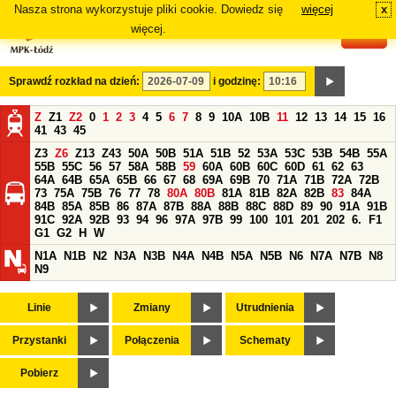
Nasza strona wykorzystuje pliki cookie. Dowiedz się
więcej
x
#
więcej.
Sprawdź rozkład na dzień:
i godzinę:
Z
Z1
Z2
0
1
2
3
4
5
6
7
8
9
10A
10B
11
12
13
14
15
16
41
43
45
Z3
Z6
Z13
Z43
50A
50B
51A
51B
52
53A
53C
53B
54B
55A
55B
55C
56
57
58A
58B
59
60A
60B
60C
60D
61
62
63
64A
64B
65A
65B
66
67
68
69A
69B
70
71A
71B
72A
72B
73
75A
75B
76
77
78
80A
80B
81A
81B
82A
82B
83
84A
84B
85A
85B
86
87A
87B
88A
88B
88C
88D
89
90
91A
91B
91C
92A
92B
93
94
96
97A
97B
99
100
101
201
202
6.
F1
G1
G2
H
W
N1A
N1B
N2
N3A
N3B
N4A
N4B
N5A
N5B
N6
N7A
N7B
N8
N9
Linie
Zmiany
Utrudnienia
Przystanki
Połączenia
Schematy
Pobierz