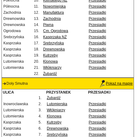
Północna
10.
Kilińskiego NŻ
Przesiadki
Północna
11.
Nowomiejska
Przesiadki
Zachodnia
12.
Manufaktura
Przesiadki
Drewnowska
13.
Zachodnia
Przesiadki
Drewnowska
14.
Piwna
Przesiadki
Ogrodowa
15.
Cm. Ogrodowa
Przesiadki
Srebrzyńska
16.
Kasprzaka NŻ
Przesiadki
Kasprzaka
17.
Srebrzyńska
Przesiadki
Kasprzaka
18.
Drewnowska
Przesiadki
Kasprzaka
19.
Kutrzeby
Przesiadki
Lutomierska
20.
Klonowa
Przesiadki
Lutomierska
21.
Włókniarzy
Przesiadki
22.
Żubardź
Doły Smutna
Pokaż na mapie
ULICA
PRZYSTANEK
PRZESIADKI
1.
Żubardź
Inowrocławska
2.
Lutomierska
Przesiadki
Lutomierska
3.
Włókniarzy
Przesiadki
Lutomierska
4.
Klonowa
Przesiadki
Kasprzaka
5.
Kutrzeby
Przesiadki
Kasprzaka
6.
Drewnowska
Przesiadki
Kasprzaka
7.
Srebrzyńska
Przesiadki