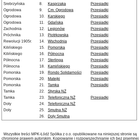
Srebrzyńska
8.
Kasprzaka
Przesiadki
Ogrodowa
9.
Cm. Ogrodowa
Przesiadki
Ogrodowa
10.
Karskiego
Przesiadki
Ogrodowa
11.
Gdańska
Przesiadki
Zachodnia
12.
Legionów
Przesiadki
Próchnika
13.
Piotrkowska
Przesiadki
Rewolucji 1905r.
14.
Wschodnia
Przesiadki
Kilińskiego
15.
Pomorska
Przesiadki
Kilińskiego
16.
Północna
Przesiadki
Północna
17.
Sterlinga
Przesiadki
Północna
18.
Kamińskiego
Przesiadki
Pomorska
19.
Rondo Solidarności
Przesiadki
Pomorska
20.
Matejki
Przesiadki
Pomorska
21.
Tamka
Przesiadki
Tamka
22.
Styrska NŻ
Tamka
23.
Telefoniczna NŻ
Przesiadki
Doły
24.
Telefoniczna NŻ
Doły
25.
Smutna NŻ
26.
Doły Smutna
Wszystkie treści MPK-Łódź Spółka z o.o. opublikowane na niniejszej stronie są
chronione prawem autorskim. Kopiowanie i rozpowszechnianie ich bez pisemnej