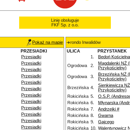
Linię obsługuje
FKF Sp. z o.o.
Pokaż na mapie
rondo Inwalidów
PRZESIADKI
ULICA
PRZYSTANEK
Przesiadki
1.
Bedoń Kościelna
Przesiadki
Magdalenki NŻ 
Ogrodowa
2.
Przykościelny)
Przesiadki
Brzezińska NŻ 
Przesiadki
Ogrodowa
3.
Przykościelny)
Przesiadki
Sienkiewicza NŻ
Brzezińska
4.
Przesiadki
Przykościelny)
Przesiadki
Rokicińska
5.
O.S.P. (Andrespo
Przesiadki
Rokicińska
6.
Młynarska (Andr
Przesiadki
Rokicińska
7.
Andrzejki #
Przesiadki
Rokicińska
8.
Gwarna
Przesiadki
Rokicińska
9.
Gajcego
Przesiadki
Rokicińska
10.
Walentynowicz 