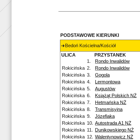
PODSTAWOWE KIERUNKI
Bedoń Kościelna/Kościół
ULICA
PRZYSTANEK
1.
Rondo Inwalidów
Rokicińska
2.
Rondo Inwalidów
Rokicińska
3.
Gogola
Rokicińska
4.
Lermontowa
Rokicińska
5.
Augustów
Rokicińska
6.
Książąt Polskich NŻ
Rokicińska
7.
Hetmańska NŻ
Rokicińska
8.
Transmisyjna
Rokicińska
9.
Józefiaka
Rokicińska
10.
Autostrada A1 NŻ
Rokicińska
11.
Dunikowskiego NŻ
Rokicińska
12.
Walentynowicz NŻ