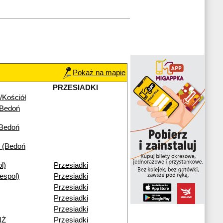
Pokaż na mapie
PRZESIADKI
/Kościół
(Bedoń
(Bedoń
 (Bedoń
l)
Przesiadki
espol)
Przesiadki
Przesiadki
Przesiadki
Przesiadki
NŻ
Przesiadki