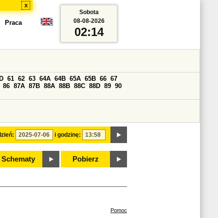
x
Sobota
08-08-2026
Praca
02:14
D
61
62
63
64A
64B
65A
65B
66
67
86
87A
87B
88A
88B
88C
88D
89
90
zień:
i godzinę:
Schematy
Pobierz
Pomoc