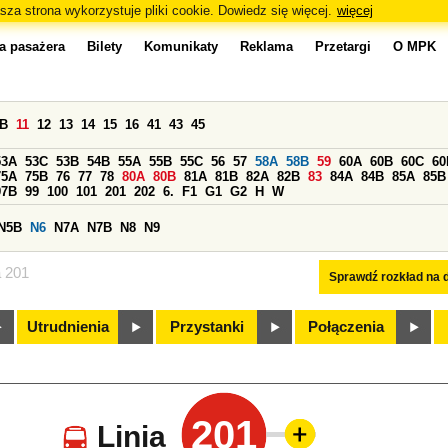
sza strona wykorzystuje pliki cookie. Dowiedz się więcej.
więcej
a pasażera
Bilety
Komunikaty
Reklama
Przetargi
O MPK
0B
11
12
13
14
15
16
41
43
45
53A
53C
53B
54B
55A
55B
55C
56
57
58A
58B
59
60A
60B
60C
60
75A
75B
76
77
78
80A
80B
81A
81B
82A
82B
83
84A
84B
85A
85B
97B
99
100
101
201
202
6.
F1
G1
G2
H
W
N5B
N6
N7A
N7B
N8
N9
a 201
Sprawdź rozkład na d
Utrudnienia
Przystanki
Połączenia
201
Linia