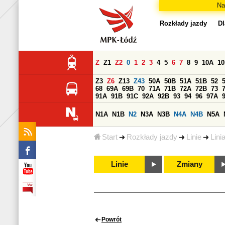
Na
Rozkłady jazdy
Dl
Z
Z1
Z2
0
1
2
3
4
5
6
7
8
9
10A
1
Z3
Z6
Z13
Z43
50A
50B
51A
51B
52
68
69A
69B
70
71A
71B
72A
72B
73
91A
91B
91C
92A
92B
93
94
96
97A
N1A
N1B
N2
N3A
N3B
N4A
N4B
N5A
Start
Rozkłady jazdy
Linie
Lini
Linie
Zmiany
Powrót