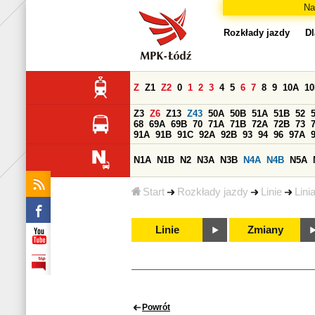
Na
Rozkłady jazdy
Dl
Z
Z1
Z2
0
1
2
3
4
5
6
7
8
9
10A
1
Z3
Z6
Z13
Z43
50A
50B
51A
51B
52
68
69A
69B
70
71A
71B
72A
72B
73
91A
91B
91C
92A
92B
93
94
96
97A
N1A
N1B
N2
N3A
N3B
N4A
N4B
N5A
Start
Rozkłady jazdy
Linie
Lini
Linie
Zmiany
Powrót