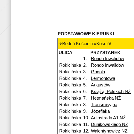
PODSTAWOWE KIERUNKI
Bedoń Kościelna/Kościół
ULICA
PRZYSTANEK
1.
Rondo Inwalidów
Rokicińska
2.
Rondo Inwalidów
Rokicińska
3.
Gogola
Rokicińska
4.
Lermontowa
Rokicińska
5.
Augustów
Rokicińska
6.
Książąt Polskich NŻ
Rokicińska
7.
Hetmańska NŻ
Rokicińska
8.
Transmisyjna
Rokicińska
9.
Józefiaka
Rokicińska
10.
Autostrada A1 NŻ
Rokicińska
11.
Dunikowskiego NŻ
Rokicińska
12.
Walentynowicz NŻ