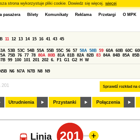
sza strona wykorzystuje pliki cookie. Dowiedz się więcej.
więcej
a pasażera
Bilety
Komunikaty
Reklama
Przetargi
O MPK
0B
11
12
13
14
15
16
41
43
45
53A
53B
53C
54B
55A
55B
55C
56
57
58A
58B
59
60A
60B
60C
60
75A
75B
76
77
78
80A
80B
81A
81B
82A
82B
83
84A
84B
85A
85B
97B
99
100
101
201
202
6.
F1
G1
G2
H
W
N5B
N6
N7A
N7B
N8
N9
a 201
Sprawdź rozkład na d
Utrudnienia
Przystanki
Połączenia
201
Linia