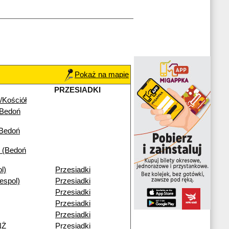
Pokaż na mapie
PRZESIADKI
/Kościół
(Bedoń
(Bedoń
 (Bedoń
l)
Przesiadki
espol)
Przesiadki
Przesiadki
Przesiadki
Przesiadki
NŻ
Przesiadki