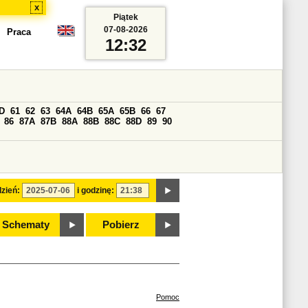
x
Piątek
07-08-2026
Praca
12:32
D
61
62
63
64A
64B
65A
65B
66
67
86
87A
87B
88A
88B
88C
88D
89
90
zień:
i godzinę:
Schematy
Pobierz
Pomoc