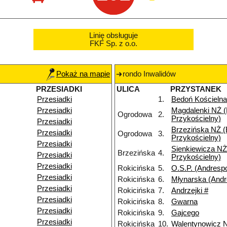
Linię obsługuje
FKF Sp. z o.o.
Pokaż na mapie
rondo Inwalidów
PRZESIADKI
ULICA
PRZYSTANEK
Przesiadki
1.
Bedoń Kościelna
Przesiadki
Magdalenki NŻ 
Ogrodowa
2.
Przykościelny)
Przesiadki
Brzezińska NŻ 
Przesiadki
Ogrodowa
3.
Przykościelny)
Przesiadki
Sienkiewicza NŻ
Brzezińska
4.
Przesiadki
Przykościelny)
Przesiadki
Rokicińska
5.
O.S.P. (Andrespo
Przesiadki
Rokicińska
6.
Młynarska (Andr
Przesiadki
Rokicińska
7.
Andrzejki #
Przesiadki
Rokicińska
8.
Gwarna
Przesiadki
Rokicińska
9.
Gajcego
Przesiadki
Rokicińska
10.
Walentynowicz 