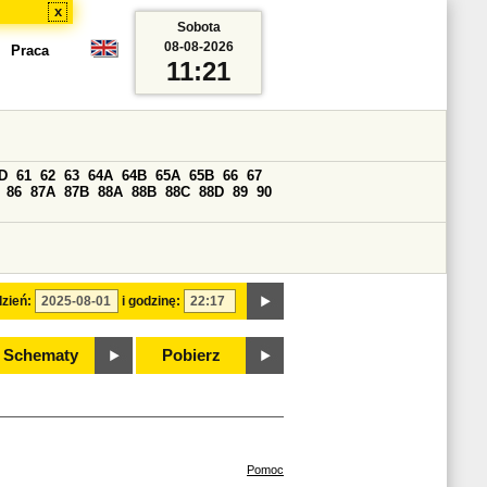
x
Sobota
08-08-2026
Praca
11:21
D
61
62
63
64A
64B
65A
65B
66
67
86
87A
87B
88A
88B
88C
88D
89
90
zień:
i godzinę:
Schematy
Pobierz
Pomoc