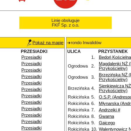
Linię obsługuje
FKF Sp. z o.o.
Pokaż na mapie
rondo Inwalidów
PRZESIADKI
ULICA
PRZYSTANEK
Przesiadki
1.
Bedoń Kościelna
Przesiadki
Magdalenki NŻ 
Ogrodowa
2.
Przykościelny)
Przesiadki
Brzezińska NŻ 
Przesiadki
Ogrodowa
3.
Przykościelny)
Przesiadki
Sienkiewicza NŻ
Brzezińska
4.
Przesiadki
Przykościelny)
Przesiadki
Rokicińska
5.
O.S.P. (Andrespo
Przesiadki
Rokicińska
6.
Młynarska (Andr
Przesiadki
Rokicińska
7.
Andrzejki #
Przesiadki
Rokicińska
8.
Gwarna
Przesiadki
Rokicińska
9.
Gajcego
Przesiadki
Rokicińska
10.
Walentynowicz 