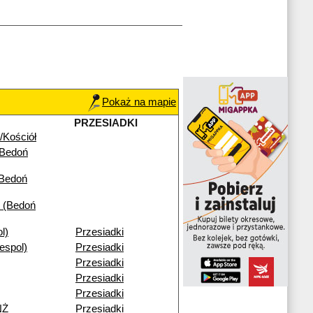
Pokaż na mapie
PRZESIADKI
/Kościół
(Bedoń
(Bedoń
 (Bedoń
l)
Przesiadki
espol)
Przesiadki
Przesiadki
Przesiadki
Przesiadki
NŻ
Przesiadki