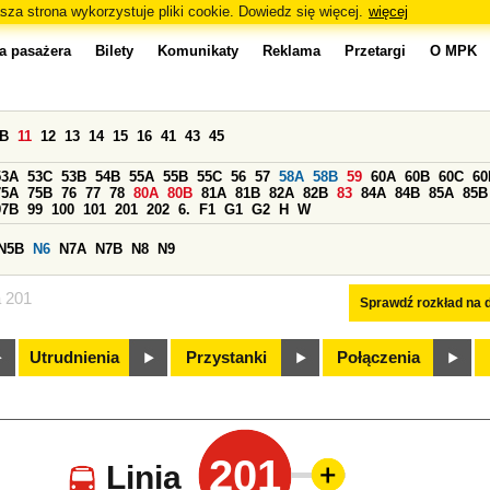
sza strona wykorzystuje pliki cookie. Dowiedz się więcej.
więcej
a pasażera
Bilety
Komunikaty
Reklama
Przetargi
O MPK
0B
11
12
13
14
15
16
41
43
45
53A
53C
53B
54B
55A
55B
55C
56
57
58A
58B
59
60A
60B
60C
60
75A
75B
76
77
78
80A
80B
81A
81B
82A
82B
83
84A
84B
85A
85B
97B
99
100
101
201
202
6.
F1
G1
G2
H
W
N5B
N6
N7A
N7B
N8
N9
a 201
Sprawdź rozkład na d
Utrudnienia
Przystanki
Połączenia
201
Linia