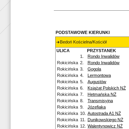
PODSTAWOWE KIERUNKI
Bedoń Kościelna/Kościół
ULICA
PRZYSTANEK
1.
Rondo Inwalidów
Rokicińska
2.
Rondo Inwalidów
Rokicińska
3.
Gogola
Rokicińska
4.
Lermontowa
Rokicińska
5.
Augustów
Rokicińska
6.
Książąt Polskich NŻ
Rokicińska
7.
Hetmańska NŻ
Rokicińska
8.
Transmisyjna
Rokicińska
9.
Józefiaka
Rokicińska
10.
Autostrada A1 NŻ
Rokicińska
11.
Dunikowskiego NŻ
Rokicińska
12.
Walentynowicz NŻ