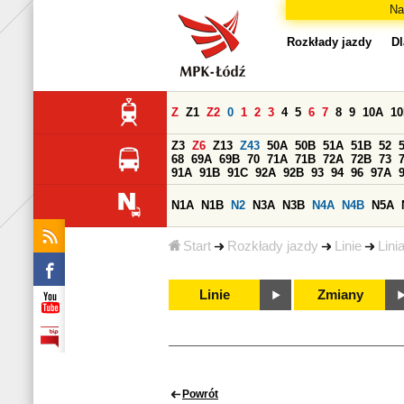
Na
Rozkłady jazdy
Dl
Z
Z1
Z2
0
1
2
3
4
5
6
7
8
9
10A
1
Z3
Z6
Z13
Z43
50A
50B
51A
51B
52
68
69A
69B
70
71A
71B
72A
72B
73
91A
91B
91C
92A
92B
93
94
96
97A
N1A
N1B
N2
N3A
N3B
N4A
N4B
N5A
Start
Rozkłady jazdy
Linie
Lini
Linie
Zmiany
Powrót