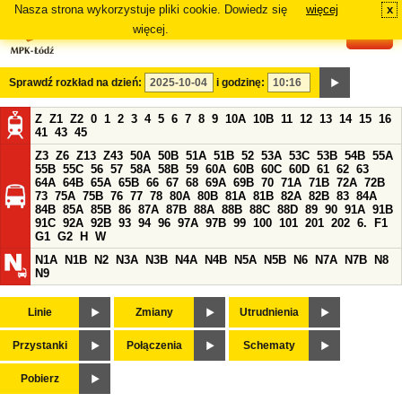
Nasza strona wykorzystuje pliki cookie. Dowiedz się
więcej
x
#
więcej.
Sprawdź rozkład na dzień:
i godzinę:
Z
Z1
Z2
0
1
2
3
4
5
6
7
8
9
10A
10B
11
12
13
14
15
16
41
43
45
Z3
Z6
Z13
Z43
50A
50B
51A
51B
52
53A
53C
53B
54B
55A
55B
55C
56
57
58A
58B
59
60A
60B
60C
60D
61
62
63
64A
64B
65A
65B
66
67
68
69A
69B
70
71A
71B
72A
72B
73
75A
75B
76
77
78
80A
80B
81A
81B
82A
82B
83
84A
84B
85A
85B
86
87A
87B
88A
88B
88C
88D
89
90
91A
91B
91C
92A
92B
93
94
96
97A
97B
99
100
101
201
202
6.
F1
G1
G2
H
W
N1A
N1B
N2
N3A
N3B
N4A
N4B
N5A
N5B
N6
N7A
N7B
N8
N9
Linie
Zmiany
Utrudnienia
Przystanki
Połączenia
Schematy
Pobierz