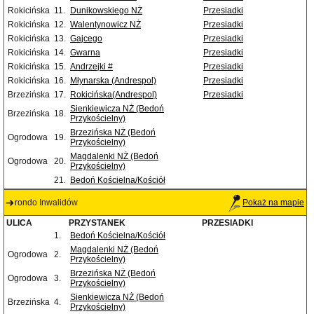
Rokicińska
11.
Dunikowskiego NŻ
Przesiadki
Rokicińska
12.
Walentynowicz NŻ
Przesiadki
Rokicińska
13.
Gajcego
Przesiadki
Rokicińska
14.
Gwarna
Przesiadki
Rokicińska
15.
Andrzejki #
Przesiadki
Rokicińska
16.
Młynarska (Andrespol)
Przesiadki
Brzezińska
17.
Rokicińska(Andrespol)
Przesiadki
Sienkiewicza NŻ (Bedoń
Brzezińska
18.
Przykościelny)
Brzezińska NŻ (Bedoń
Ogrodowa
19.
Przykościelny)
Magdalenki NŻ (Bedoń
Ogrodowa
20.
Przykościelny)
21.
Bedoń Kościelna/Kościół
rondo Inwalidów
Pokaż na mapie
ULICA
PRZYSTANEK
PRZESIADKI
1.
Bedoń Kościelna/Kościół
Magdalenki NŻ (Bedoń
Ogrodowa
2.
Przykościelny)
Brzezińska NŻ (Bedoń
Ogrodowa
3.
Przykościelny)
Sienkiewicza NŻ (Bedoń
Brzezińska
4.
Przykościelny)