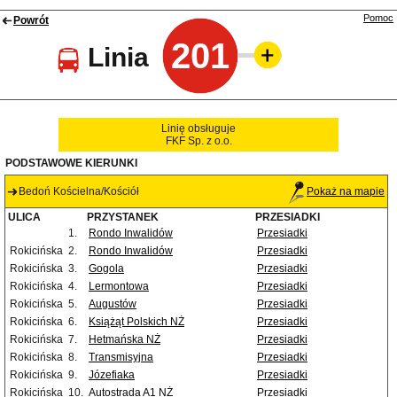
Pomoc
Powrót
201
Linia
Linię obsługuje
FKF Sp. z o.o.
PODSTAWOWE KIERUNKI
Bedoń Kościelna/Kościół
Pokaż na mapie
ULICA
PRZYSTANEK
PRZESIADKI
1.
Rondo Inwalidów
Przesiadki
Rokicińska
2.
Rondo Inwalidów
Przesiadki
Rokicińska
3.
Gogola
Przesiadki
Rokicińska
4.
Lermontowa
Przesiadki
Rokicińska
5.
Augustów
Przesiadki
Rokicińska
6.
Książąt Polskich NŻ
Przesiadki
Rokicińska
7.
Hetmańska NŻ
Przesiadki
Rokicińska
8.
Transmisyjna
Przesiadki
Rokicińska
9.
Józefiaka
Przesiadki
Rokicińska
10.
Autostrada A1 NŻ
Przesiadki