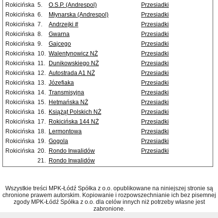
Rokicińska
5.
O.S.P. (Andrespol)
Przesiadki
Rokicińska
6.
Młynarska (Andrespol)
Przesiadki
Rokicińska
7.
Andrzejki #
Przesiadki
Rokicińska
8.
Gwarna
Przesiadki
Rokicińska
9.
Gajcego
Przesiadki
Rokicińska
10.
Walentynowicz NŻ
Przesiadki
Rokicińska
11.
Dunikowskiego NŻ
Przesiadki
Rokicińska
12.
Autostrada A1 NŻ
Przesiadki
Rokicińska
13.
Józefiaka
Przesiadki
Rokicińska
14.
Transmisyjna
Przesiadki
Rokicińska
15.
Hetmańska NŻ
Przesiadki
Rokicińska
16.
Książąt Polskich NŻ
Przesiadki
Rokicińska
17.
Rokicińska 144 NŻ
Przesiadki
Rokicińska
18.
Lermontowa
Przesiadki
Rokicińska
19.
Gogola
Przesiadki
Rokicińska
20.
Rondo Inwalidów
Przesiadki
21.
Rondo Inwalidów
Wszystkie treści MPK-Łódź Spółka z o.o. opublikowane na niniejszej stronie są
chronione prawem autorskim. Kopiowanie i rozpowszechnianie ich bez pisemnej
zgody MPK-Łódź Spółka z o.o. dla celów innych niż potrzeby własne jest
zabronione.