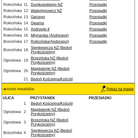
Rokicińska
11.
Dunikowskiego NŻ
Przesiadki
Rokicińska
12.
Walentynowicz NŻ
Przesiadki
Rokicińska
13.
Gajcego
Przesiadki
Rokicińska
14.
Gwarna
Przesiadki
Rokicińska
15.
Andrzejki #
Przesiadki
Rokicińska
16.
Młynarska (Andrespol)
Przesiadki
Brzezińska
17.
Rokicińska(Andrespol)
Przesiadki
Sienkiewicza NŻ (Bedoń
Brzezińska
18.
Przykościelny)
Brzezińska NŻ (Bedoń
Ogrodowa
19.
Przykościelny)
Magdalenki NŻ (Bedoń
Ogrodowa
20.
Przykościelny)
21.
Bedoń Kościelna/Kościół
rondo Inwalidów
Pokaż na mapie
ULICA
PRZYSTANEK
PRZESIADKI
1.
Bedoń Kościelna/Kościół
Magdalenki NŻ (Bedoń
Ogrodowa
2.
Przykościelny)
Brzezińska NŻ (Bedoń
Ogrodowa
3.
Przykościelny)
Sienkiewicza NŻ (Bedoń
Brzezińska
4.
Przykościelny)