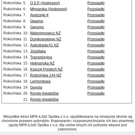
Rokicińska
5.
O.S.P. (Andrespol)
Przesiadki
Rokicińska
6.
Młynarska (Andrespol)
Przesiadki
Rokicińska
7.
Andrzejki #
Przesiadki
Rokicińska
8.
Gwarna
Przesiadki
Rokicińska
9.
Gajcego
Przesiadki
Rokicińska
10.
Walentynowicz NŻ
Przesiadki
Rokicińska
11.
Dunikowskiego NŻ
Przesiadki
Rokicińska
12.
Autostrada A1 NŻ
Przesiadki
Rokicińska
13.
Józefiaka
Przesiadki
Rokicińska
14.
Transmisyjna
Przesiadki
Rokicińska
15.
Hetmańska NŻ
Przesiadki
Rokicińska
16.
Książąt Polskich NŻ
Przesiadki
Rokicińska
17.
Rokicińska 144 NŻ
Przesiadki
Rokicińska
18.
Lermontowa
Przesiadki
Rokicińska
19.
Gogola
Przesiadki
Rokicińska
20.
Rondo Inwalidów
Przesiadki
21.
Rondo Inwalidów
Wszystkie treści MPK-Łódź Spółka z o.o. opublikowane na niniejszej stronie są
chronione prawem autorskim. Kopiowanie i rozpowszechnianie ich bez pisemnej
zgody MPK-Łódź Spółka z o.o. dla celów innych niż potrzeby własne jest
zabronione.