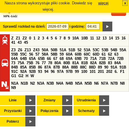
Nasza strona wykorzystuje pliki cookie. Dowiedz się
więcej
x
#
więcej.
Sprawdź rozkład na dzień:
i godzinę:
Z
Z1
Z2
0
1
2
3
4
5
6
7
8
9
10A
10B
11
12
13
14
15
16
41
43
45
Z3
Z6
Z13
Z43
50A
50B
51A
51B
52
53A
53C
53B
54B
55A
55B
55C
56
57
58A
58B
59
60A
60B
60C
60D
61
62
63
64A
64B
65A
65B
66
67
68
69A
69B
70
71A
71B
72A
72B
73
75A
75B
76
77
78
80A
80B
81A
81B
82A
82B
83
84A
84B
85A
85B
86
87A
87B
88A
88B
88C
88D
89
90
91A
91B
91C
92A
92B
93
94
96
97A
97B
99
100
101
201
202
6.
F1
G1
G2
H
W
N1A
N1B
N2
N3A
N3B
N4A
N4B
N5A
N5B
N6
N7A
N7B
N8
N9
Linie
Zmiany
Utrudnienia
Przystanki
Połączenia
Schematy
Pobierz