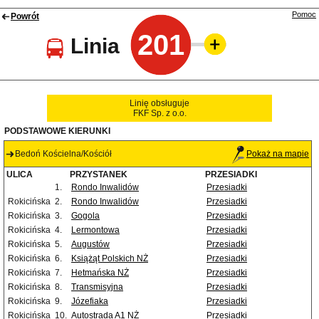
Pomoc
Powrót
201
Linia
Linię obsługuje
FKF Sp. z o.o.
PODSTAWOWE KIERUNKI
Bedoń Kościelna/Kościół
Pokaż na mapie
ULICA
PRZYSTANEK
PRZESIADKI
1.
Rondo Inwalidów
Przesiadki
Rokicińska
2.
Rondo Inwalidów
Przesiadki
Rokicińska
3.
Gogola
Przesiadki
Rokicińska
4.
Lermontowa
Przesiadki
Rokicińska
5.
Augustów
Przesiadki
Rokicińska
6.
Książąt Polskich NŻ
Przesiadki
Rokicińska
7.
Hetmańska NŻ
Przesiadki
Rokicińska
8.
Transmisyjna
Przesiadki
Rokicińska
9.
Józefiaka
Przesiadki
Rokicińska
10.
Autostrada A1 NŻ
Przesiadki