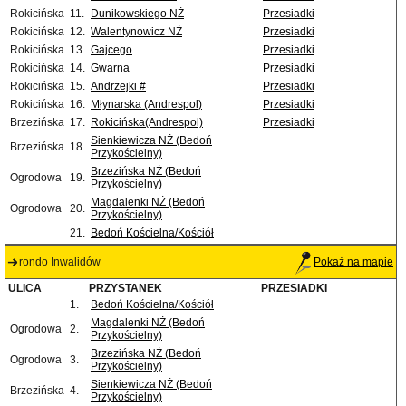
Rokicińska
11.
Dunikowskiego NŻ
Przesiadki
Rokicińska
12.
Walentynowicz NŻ
Przesiadki
Rokicińska
13.
Gajcego
Przesiadki
Rokicińska
14.
Gwarna
Przesiadki
Rokicińska
15.
Andrzejki #
Przesiadki
Rokicińska
16.
Młynarska (Andrespol)
Przesiadki
Brzezińska
17.
Rokicińska(Andrespol)
Przesiadki
Sienkiewicza NŻ (Bedoń
Brzezińska
18.
Przykościelny)
Brzezińska NŻ (Bedoń
Ogrodowa
19.
Przykościelny)
Magdalenki NŻ (Bedoń
Ogrodowa
20.
Przykościelny)
21.
Bedoń Kościelna/Kościół
rondo Inwalidów
Pokaż na mapie
ULICA
PRZYSTANEK
PRZESIADKI
1.
Bedoń Kościelna/Kościół
Magdalenki NŻ (Bedoń
Ogrodowa
2.
Przykościelny)
Brzezińska NŻ (Bedoń
Ogrodowa
3.
Przykościelny)
Sienkiewicza NŻ (Bedoń
Brzezińska
4.
Przykościelny)