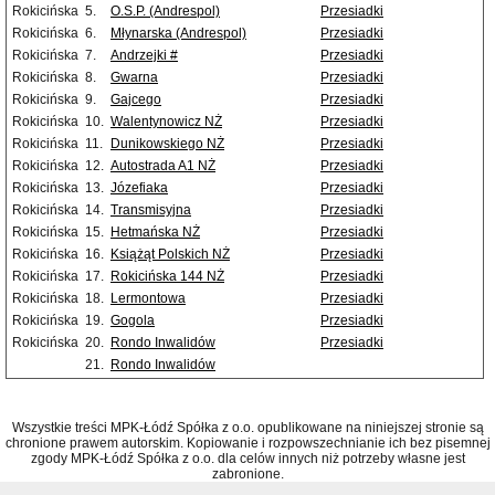
Rokicińska
5.
O.S.P. (Andrespol)
Przesiadki
Rokicińska
6.
Młynarska (Andrespol)
Przesiadki
Rokicińska
7.
Andrzejki #
Przesiadki
Rokicińska
8.
Gwarna
Przesiadki
Rokicińska
9.
Gajcego
Przesiadki
Rokicińska
10.
Walentynowicz NŻ
Przesiadki
Rokicińska
11.
Dunikowskiego NŻ
Przesiadki
Rokicińska
12.
Autostrada A1 NŻ
Przesiadki
Rokicińska
13.
Józefiaka
Przesiadki
Rokicińska
14.
Transmisyjna
Przesiadki
Rokicińska
15.
Hetmańska NŻ
Przesiadki
Rokicińska
16.
Książąt Polskich NŻ
Przesiadki
Rokicińska
17.
Rokicińska 144 NŻ
Przesiadki
Rokicińska
18.
Lermontowa
Przesiadki
Rokicińska
19.
Gogola
Przesiadki
Rokicińska
20.
Rondo Inwalidów
Przesiadki
21.
Rondo Inwalidów
Wszystkie treści MPK-Łódź Spółka z o.o. opublikowane na niniejszej stronie są
chronione prawem autorskim. Kopiowanie i rozpowszechnianie ich bez pisemnej
zgody MPK-Łódź Spółka z o.o. dla celów innych niż potrzeby własne jest
zabronione.