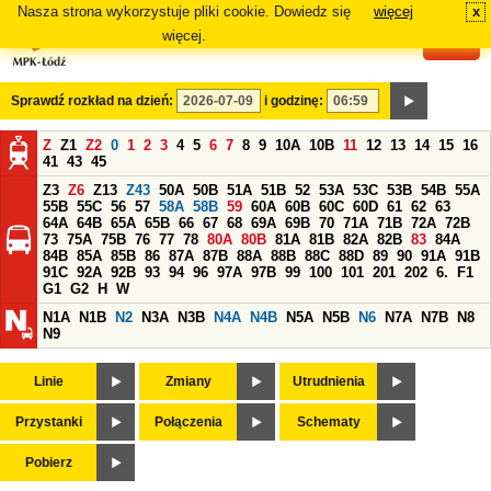
Nasza strona wykorzystuje pliki cookie. Dowiedz się
więcej
x
#
więcej.
Sprawdź rozkład na dzień:
i godzinę:
Z
Z1
Z2
0
1
2
3
4
5
6
7
8
9
10A
10B
11
12
13
14
15
16
41
43
45
Z3
Z6
Z13
Z43
50A
50B
51A
51B
52
53A
53C
53B
54B
55A
55B
55C
56
57
58A
58B
59
60A
60B
60C
60D
61
62
63
64A
64B
65A
65B
66
67
68
69A
69B
70
71A
71B
72A
72B
73
75A
75B
76
77
78
80A
80B
81A
81B
82A
82B
83
84A
84B
85A
85B
86
87A
87B
88A
88B
88C
88D
89
90
91A
91B
91C
92A
92B
93
94
96
97A
97B
99
100
101
201
202
6.
F1
G1
G2
H
W
N1A
N1B
N2
N3A
N3B
N4A
N4B
N5A
N5B
N6
N7A
N7B
N8
N9
Linie
Zmiany
Utrudnienia
Przystanki
Połączenia
Schematy
Pobierz