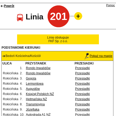
Pomoc
Powrót
201
Linia
Linię obsługuje
FKF Sp. z o.o.
PODSTAWOWE KIERUNKI
Bedoń Kościelna/Kościół
Pokaż na mapie
ULICA
PRZYSTANEK
PRZESIADKI
1.
Rondo Inwalidów
Przesiadki
Rokicińska
2.
Rondo Inwalidów
Przesiadki
Rokicińska
3.
Gogola
Przesiadki
Rokicińska
4.
Lermontowa
Przesiadki
Rokicińska
5.
Augustów
Przesiadki
Rokicińska
6.
Książąt Polskich NŻ
Przesiadki
Rokicińska
7.
Hetmańska NŻ
Przesiadki
Rokicińska
8.
Transmisyjna
Przesiadki
Rokicińska
9.
Józefiaka
Przesiadki
Rokicińska
10.
Autostrada A1 NŻ
Przesiadki