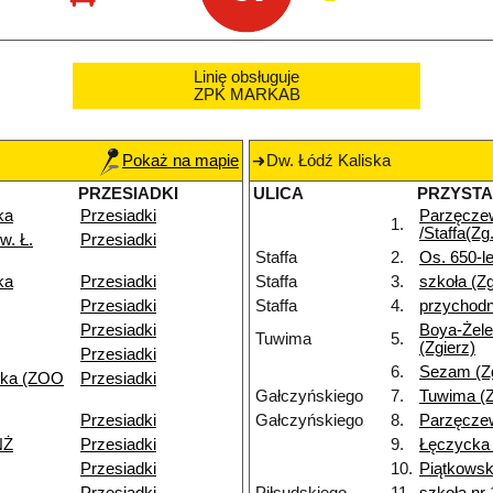
Linię obsługuje
ZPK MARKAB
Pokaż na mapie
Dw. Łódź Kaliska
PRZESIADKI
ULICA
PRZYST
ka
Przesiadki
Parzęcze
1.
/Staffa(Zg.
w. Ł.
Przesiadki
Staffa
2.
Os. 650-le
ka
Przesiadki
Staffa
3.
szkoła (Zg
Przesiadki
Staffa
4.
przychodn
Przesiadki
Boya-Żele
Tuwima
5.
(Zgierz)
Przesiadki
6.
Sezam (Zg
ska (ZOO
Przesiadki
Gałczyńskiego
7.
Tuwima (Z
Przesiadki
Gałczyńskiego
8.
Parzęczew
NŻ
Przesiadki
9.
Łęczycka 
Przesiadki
10.
Piątkowsk