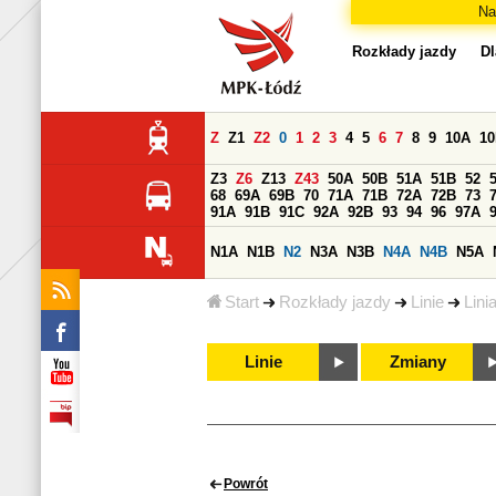
Na
Rozkłady jazdy
Dl
Z
Z1
Z2
0
1
2
3
4
5
6
7
8
9
10A
1
Z3
Z6
Z13
Z43
50A
50B
51A
51B
52
68
69A
69B
70
71A
71B
72A
72B
73
91A
91B
91C
92A
92B
93
94
96
97A
N1A
N1B
N2
N3A
N3B
N4A
N4B
N5A
Start
Rozkłady jazdy
Linie
Linia
Linie
Zmiany
Powrót