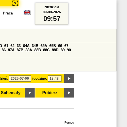
x
Niedziela
09-08-2026
Praca
09:57
D
61
62
63
64A
64B
65A
65B
66
67
86
87A
87B
88A
88B
88C
88D
89
90
zień:
i godzinę:
Schematy
Pobierz
Pomoc