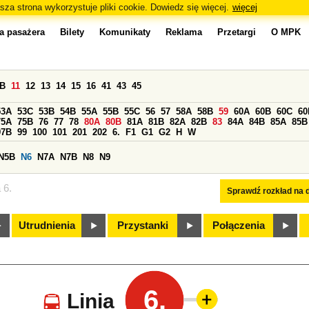
sza strona wykorzystuje pliki cookie. Dowiedz się więcej.
więcej
a pasażera
Bilety
Komunikaty
Reklama
Przetargi
O MPK
0B
11
12
13
14
15
16
41
43
45
53A
53C
53B
54B
55A
55B
55C
56
57
58A
58B
59
60A
60B
60C
60
75A
75B
76
77
78
80A
80B
81A
81B
82A
82B
83
84A
84B
85A
85B
97B
99
100
101
201
202
6.
F1
G1
G2
H
W
N5B
N6
N7A
N7B
N8
N9
 6.
Sprawdź rozkład na d
Utrudnienia
Przystanki
Połączenia
6.
Linia