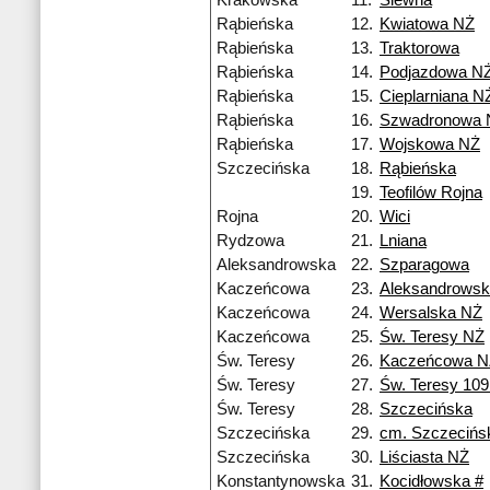
Krakowska
11.
Siewna
Rąbieńska
12.
Kwiatowa NŻ
Rąbieńska
13.
Traktorowa
Rąbieńska
14.
Podjazdowa N
Rąbieńska
15.
Cieplarniana N
Rąbieńska
16.
Szwadronowa 
Rąbieńska
17.
Wojskowa NŻ
Szczecińska
18.
Rąbieńska
19.
Teofilów Rojna
Rojna
20.
Wici
Rydzowa
21.
Lniana
Aleksandrowska
22.
Szparagowa
Kaczeńcowa
23.
Aleksandrows
Kaczeńcowa
24.
Wersalska NŻ
Kaczeńcowa
25.
Św. Teresy NŻ
Św. Teresy
26.
Kaczeńcowa N
Św. Teresy
27.
Św. Teresy 10
Św. Teresy
28.
Szczecińska
Szczecińska
29.
cm. Szczecińs
Szczecińska
30.
Liściasta NŻ
Konstantynowska
31.
Kocidłowska #