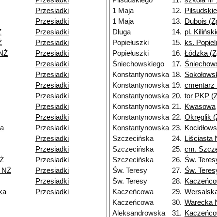
Przesiadki
Piłsudskiego
11.
szkoła nr 
Przesiadki
1 Maja
12.
Piłsudskie
Przesiadki
1 Maja
13.
Dubois (Z
Ż
Przesiadki
Długa
14.
pl. Kilińsk
Ż
Przesiadki
Popiełuszki
15.
ks. Popiel
NŻ
Przesiadki
Popiełuszki
16.
Łódzka (Z
Przesiadki
Śniechowskiego
17.
Śniechows
Przesiadki
Konstantynowska
18.
Sokołowsk
Przesiadki
Konstantynowska
19.
cmentarz 
Przesiadki
Konstantynowska
20.
tor PKP (Z
Przesiadki
Konstantynowska
21.
Kwasowa
Przesiadki
Konstantynowska
22.
Okręglik (
ka
Przesiadki
Konstantynowska
23.
Kocidłows
Przesiadki
Szczecińska
24.
Liściasta
Przesiadki
Szczecińska
25.
cm. Szcz
Ż
Przesiadki
Szczecińska
26.
Św. Teres
9 NŻ
Przesiadki
Św. Teresy
27.
Św. Teres
Przesiadki
Św. Teresy
28.
Kaczeńc
ka
Przesiadki
Kaczeńcowa
29.
Wersalsk
Kaczeńcowa
30.
Warecka 
Aleksandrowska
31.
Kaczeńc