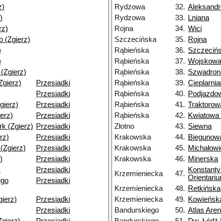
z)
Rydzowa
32.
Aleksand
)
Rydzowa
33.
Lniana
rz)
Rojna
34.
Wici
 (Zgierz)
Szczecińska
35.
Rojna
)
Rąbieńska
36.
Szczeciń
)
Rąbieńska
37.
Wojskowa
 (Zgierz)
Rąbieńska
38.
Szwadron
(Zgierz)
Przesiadki
Rąbieńska
39.
Cieplarni
Przesiadki
Rąbieńska
40.
Podjazdo
gierz)
Przesiadki
Rąbieńska
41.
Traktorow
ierz)
Przesiadki
Rąbieńska
42.
Kwiatowa
k (Zgierz)
Przesiadki
Złotno
43.
Siewna
rz)
Przesiadki
Krakowska
44.
Biegunow
(Zgierz)
Przesiadki
Krakowska
45.
Michałow
)
Przesiadki
Krakowska
46.
Minerska
)
Przesiadki
Konstant
Krzemieniecka
47.
Orientari
ego
Przesiadki
Krzemieniecka
48.
Retkińska
gierz)
Przesiadki
Krzemieniecka
49.
Kowieńsk
Przesiadki
Bandurskiego
50.
Atlas Are