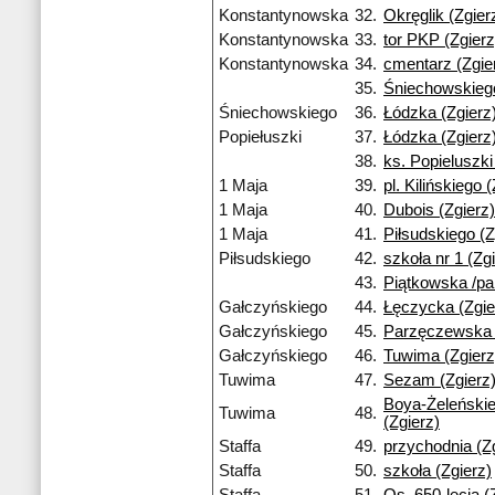
Konstantynowska
32.
Okręglik (Zgier
Konstantynowska
33.
tor PKP (Zgierz
Konstantynowska
34.
cmentarz (Zgie
35.
Śniechowskiego
Śniechowskiego
36.
Łódzka (Zgierz
Popiełuszki
37.
Łódzka (Zgierz
38.
ks. Popieluszki
1 Maja
39.
pl. Kilińskiego 
1 Maja
40.
Dubois (Zgierz)
1 Maja
41.
Piłsudskiego (Z
Piłsudskiego
42.
szkoła nr 1 (Zg
43.
Piątkowska /par
Gałczyńskiego
44.
Łęczycka (Zgie
Gałczyńskiego
45.
Parzęczewska 
Gałczyńskiego
46.
Tuwima (Zgierz
Tuwima
47.
Sezam (Zgierz
Boya-Żeleński
Tuwima
48.
(Zgierz)
Staffa
49.
przychodnia (Z
Staffa
50.
szkoła (Zgierz)