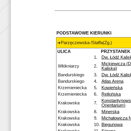
PODSTAWOWE KIERUNKI
Parzęczewska /Staffa(Zg.)
ULICA
PRZYSTANEK
1.
Dw. Łódź Kalis
Mickiewicza (D
Włókniarzy
2.
Kaliska)
Bandurskiego
3.
Dw. Łódź Kalis
Bandurskiego
4.
Atlas Arena
Krzemieniecka
5.
Kowieńska
Krzemieniecka
6.
Retkińska
Konstantynow
Krakowska
7.
Orientarium)
Krakowska
8.
Minerska
Krakowska
9.
Michałowicza 
Krakowska
10.
Biegunowa