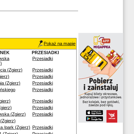
Pokaż na mapie
ANEK
PRZESIADKI
wska
Przesiadki
)
cia (Zgierz)
Przesiadki
ierz)
Przesiadki
ia (Zgierz)
Przesiadki
ńskiego
Przesiadki
ierz)
Przesiadki
gierz)
Przesiadki
ska (Zgierz)
Przesiadki
(Zgierz)
a /park (Zgierz)
Przesiadki