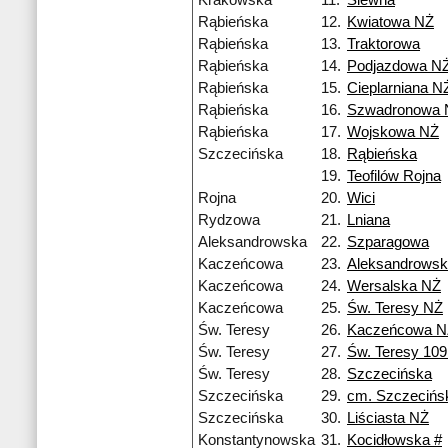
Krakowska
11.
Siewna
Rąbieńska
12.
Kwiatowa NŻ
Rąbieńska
13.
Traktorowa
Rąbieńska
14.
Podjazdowa N
Rąbieńska
15.
Cieplarniana N
Rąbieńska
16.
Szwadronowa 
Rąbieńska
17.
Wojskowa NŻ
Szczecińska
18.
Rąbieńska
19.
Teofilów Rojna
Rojna
20.
Wici
Rydzowa
21.
Lniana
Aleksandrowska
22.
Szparagowa
Kaczeńcowa
23.
Aleksandrows
Kaczeńcowa
24.
Wersalska NŻ
Kaczeńcowa
25.
Św. Teresy NŻ
Św. Teresy
26.
Kaczeńcowa N
Św. Teresy
27.
Św. Teresy 10
Św. Teresy
28.
Szczecińska
Szczecińska
29.
cm. Szczecińs
Szczecińska
30.
Liściasta NŻ
Konstantynowska
31.
Kocidłowska #