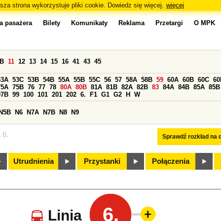
sza strona wykorzystuje pliki cookie. Dowiedz się więcej.
więcej
a pasażera
Bilety
Komunikaty
Reklama
Przetargi
O MPK
0B
11
12
13
14
15
16
41
43
45
53A
53C
53B
54B
55A
55B
55C
56
57
58A
58B
59
60A
60B
60C
60
75A
75B
76
77
78
80A
80B
81A
81B
82A
82B
83
84A
84B
85A
85B
97B
99
100
101
201
202
6.
F1
G1
G2
H
W
N5B
N6
N7A
N7B
N8
N9
 6.
Sprawdź rozkład na d
Utrudnienia
Przystanki
Połączenia
6.
Linia