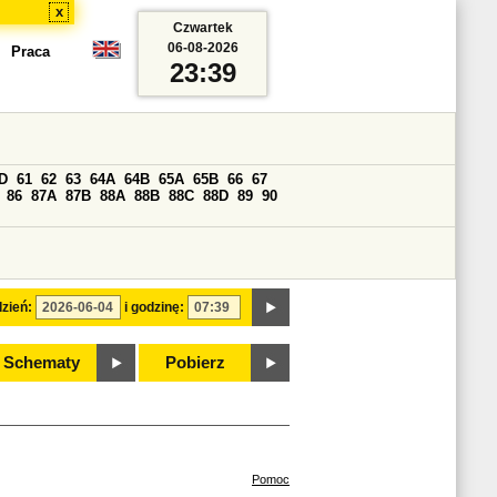
x
Czwartek
06-08-2026
Praca
23:39
D
61
62
63
64A
64B
65A
65B
66
67
86
87A
87B
88A
88B
88C
88D
89
90
zień:
i godzinę:
Schematy
Pobierz
Pomoc