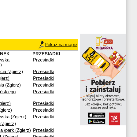
Pokaż na mapie
ANEK
PRZESIADKI
wska
Przesiadki
)
cia (Zgierz)
Przesiadki
ierz)
Przesiadki
ia (Zgierz)
Przesiadki
ńskiego
Przesiadki
ierz)
Przesiadki
gierz)
Przesiadki
ska (Zgierz)
Przesiadki
(Zgierz)
a /park (Zgierz)
Przesiadki