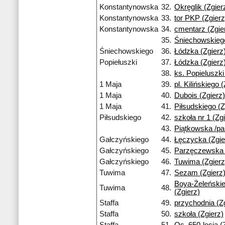
Konstantynowska
32.
Okręglik (Zgier
Konstantynowska
33.
tor PKP (Zgierz
Konstantynowska
34.
cmentarz (Zgie
35.
Śniechowskiego
Śniechowskiego
36.
Łódzka (Zgierz
Popiełuszki
37.
Łódzka (Zgierz
38.
ks. Popieluszki
1 Maja
39.
pl. Kilińskiego 
1 Maja
40.
Dubois (Zgierz)
1 Maja
41.
Piłsudskiego (Z
Piłsudskiego
42.
szkoła nr 1 (Zg
43.
Piątkowska /par
Gałczyńskiego
44.
Łęczycka (Zgie
Gałczyńskiego
45.
Parzęczewska 
Gałczyńskiego
46.
Tuwima (Zgierz
Tuwima
47.
Sezam (Zgierz
Boya-Żeleński
Tuwima
48.
(Zgierz)
Staffa
49.
przychodnia (Z
Staffa
50.
szkoła (Zgierz)