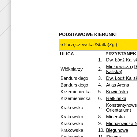
PODSTAWOWE KIERUNKI
Parzęczewska /Staffa(Zg.)
ULICA
PRZYSTANEK
1.
Dw. Łódź Kalis
Mickiewicza (D
Włókniarzy
2.
Kaliska)
Bandurskiego
3.
Dw. Łódź Kalis
Bandurskiego
4.
Atlas Arena
Krzemieniecka
5.
Kowieńska
Krzemieniecka
6.
Retkińska
Konstantynow
Krakowska
7.
Orientarium)
Krakowska
8.
Minerska
Krakowska
9.
Michałowicza 
Krakowska
10.
Biegunowa