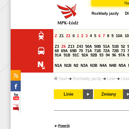
Na
Rozkłady jazdy
Dl
Z
Z1
Z2
0
1
2
3
4
5
6
7
8
9
10A
1
Z3
Z6
Z13
Z43
50A
50B
51A
51B
52
68
69A
69B
70
71A
71B
72A
72B
73
91A
91B
91C
92A
92B
93
94
96
97A
N1A
N1B
N2
N3A
N3B
N4A
N4B
N5A
Start
Rozkłady jazdy
Linie
Linia
Linie
Zmiany
Powrót