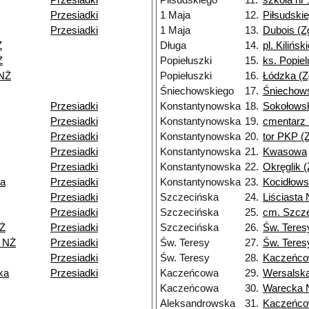
Przesiadki
Piłsudskiego
11.
szkoła nr 
Przesiadki
1 Maja
12.
Piłsudskie
Przesiadki
1 Maja
13.
Dubois (Z
Ż
Długa
14.
pl. Kilińsk
Ż
Popiełuszki
15.
ks. Popiel
NŻ
Popiełuszki
16.
Łódzka (Z
Śniechowskiego
17.
Śniechows
Przesiadki
Konstantynowska
18.
Sokołowsk
Przesiadki
Konstantynowska
19.
cmentarz 
Przesiadki
Konstantynowska
20.
tor PKP (Z
Przesiadki
Konstantynowska
21.
Kwasowa
Przesiadki
Konstantynowska
22.
Okręglik (
ka
Przesiadki
Konstantynowska
23.
Kocidłows
Przesiadki
Szczecińska
24.
Liściasta
Przesiadki
Szczecińska
25.
cm. Szcz
Ż
Przesiadki
Szczecińska
26.
Św. Teres
9 NŻ
Przesiadki
Św. Teresy
27.
Św. Teres
Przesiadki
Św. Teresy
28.
Kaczeńc
ka
Przesiadki
Kaczeńcowa
29.
Wersalsk
Kaczeńcowa
30.
Warecka 
Aleksandrowska
31.
Kaczeńc