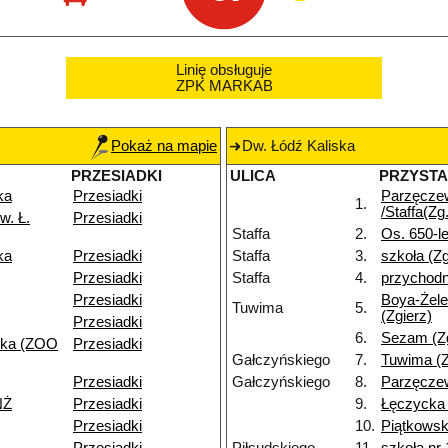
Linię obsługuje
ZPK MARKAB
Pokaż na mapie
Dw. Łódź Kaliska
PRZESIADKI
ULICA
PRZYST
ka
Przesiadki
Parzęcze
1.
/Staffa(Zg.
w. Ł.
Przesiadki
Staffa
2.
Os. 650-le
ka
Przesiadki
Staffa
3.
szkoła (Zg
Przesiadki
Staffa
4.
przychodn
Przesiadki
Boya-Żele
Tuwima
5.
(Zgierz)
Przesiadki
6.
Sezam (Zg
ska (ZOO
Przesiadki
Gałczyńskiego
7.
Tuwima (Z
Przesiadki
Gałczyńskiego
8.
Parzęczew
NŻ
Przesiadki
9.
Łęczycka 
Przesiadki
10.
Piątkowsk