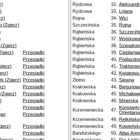
z)
Rydzowa
32.
Aleksand
)
Rydzowa
33.
Lniana
rz)
Rojna
34.
Wici
 (Zgierz)
Szczecińska
35.
Rojna
)
Rąbieńska
36.
Szczeciń
)
Rąbieńska
37.
Wojskowa
 (Zgierz)
Rąbieńska
38.
Szwadron
(Zgierz)
Przesiadki
Rąbieńska
39.
Cieplarni
Przesiadki
Rąbieńska
40.
Podjazdo
gierz)
Przesiadki
Rąbieńska
41.
Traktorow
ierz)
Przesiadki
Rąbieńska
42.
Kwiatowa
k (Zgierz)
Przesiadki
Złotno
43.
Siewna
rz)
Przesiadki
Krakowska
44.
Biegunow
(Zgierz)
Przesiadki
Krakowska
45.
Michałow
)
Przesiadki
Krakowska
46.
Minerska
)
Przesiadki
Konstant
Krzemieniecka
47.
Orientari
ego
Przesiadki
Krzemieniecka
48.
Retkińska
gierz)
Przesiadki
Krzemieniecka
49.
Kowieńsk
Przesiadki
Bandurskiego
50.
Atlas Are