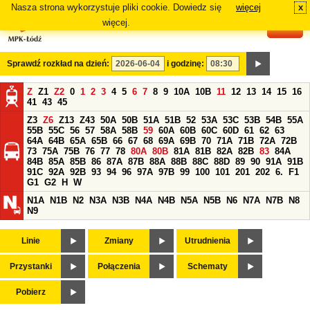
Nasza strona wykorzystuje pliki cookie. Dowiedz się
więcej
x
#
więcej.
Sprawdź rozkład na dzień:
i godzinę:
Z
Z1
Z2
0
1
2
3
4
5
6
7
8
9
10A
10B
11
12
13
14
15
16
41
43
45
Z3
Z6
Z13
Z43
50A
50B
51A
51B
52
53A
53C
53B
54B
55A
55B
55C
56
57
58A
58B
59
60A
60B
60C
60D
61
62
63
64A
64B
65A
65B
66
67
68
69A
69B
70
71A
71B
72A
72B
73
75A
75B
76
77
78
80A
80B
81A
81B
82A
82B
83
84A
84B
85A
85B
86
87A
87B
88A
88B
88C
88D
89
90
91A
91B
91C
92A
92B
93
94
96
97A
97B
99
100
101
201
202
6.
F1
G1
G2
H
W
N1A
N1B
N2
N3A
N3B
N4A
N4B
N5A
N5B
N6
N7A
N7B
N8
N9
Linie
Zmiany
Utrudnienia
Przystanki
Połączenia
Schematy
Pobierz