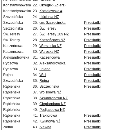
Konstantynowska
22.
Okręglik (Zgierz)
Konstantynowska
23.
Kocidłowska #
Szczecińska
24.
Liściasta NŻ
Szczecińska
25.
cm. Szczecińska
Przesiadki
Szczecińska
26.
Św. Teresy
Przesiadki
Św. Teresy
27.
Św. Teresy 109 NŻ
Przesiadki
Św. Teresy
28.
Kaczeńcowa NŻ
Przesiadki
Kaczeńcowa
29.
Wersalska NŻ
Przesiadki
Kaczeńcowa
30.
Warecka NŻ
Przesiadki
Aleksandrowska
31.
Kaczeńcowa
Przesiadki
Rydzowa
32.
Aleksandrowska
Przesiadki
Rydzowa
33.
Lniana
Przesiadki
Rojna
34.
Wici
Przesiadki
Szczecińska
35.
Rojna
Przesiadki
Rąbieńska
36.
Szczecińska
Przesiadki
Rąbieńska
37.
Wojskowa NŻ
Rąbieńska
38.
Szwadronowa NŻ
Rąbieńska
39.
Cieplarniana NŻ
Rąbieńska
40.
Podjazdowa NŻ
Rąbieńska
41.
Traktorowa
Przesiadki
Rąbieńska
42.
Kwiatowa NŻ
Przesiadki
Złotno
43.
Siewna
Przesiadki