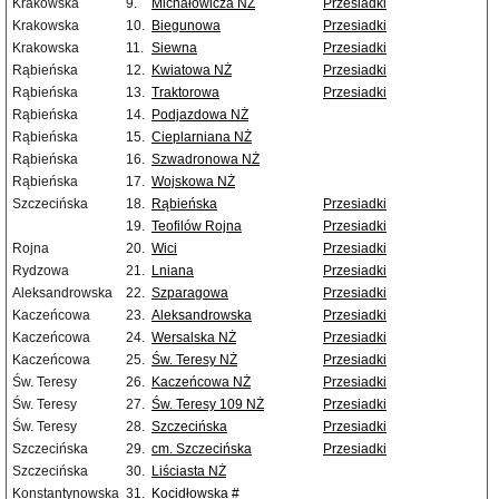
Krakowska
9.
Michałowicza NŻ
Przesiadki
Krakowska
10.
Biegunowa
Przesiadki
Krakowska
11.
Siewna
Przesiadki
Rąbieńska
12.
Kwiatowa NŻ
Przesiadki
Rąbieńska
13.
Traktorowa
Przesiadki
Rąbieńska
14.
Podjazdowa NŻ
Rąbieńska
15.
Cieplarniana NŻ
Rąbieńska
16.
Szwadronowa NŻ
Rąbieńska
17.
Wojskowa NŻ
Szczecińska
18.
Rąbieńska
Przesiadki
19.
Teofilów Rojna
Przesiadki
Rojna
20.
Wici
Przesiadki
Rydzowa
21.
Lniana
Przesiadki
Aleksandrowska
22.
Szparagowa
Przesiadki
Kaczeńcowa
23.
Aleksandrowska
Przesiadki
Kaczeńcowa
24.
Wersalska NŻ
Przesiadki
Kaczeńcowa
25.
Św. Teresy NŻ
Przesiadki
Św. Teresy
26.
Kaczeńcowa NŻ
Przesiadki
Św. Teresy
27.
Św. Teresy 109 NŻ
Przesiadki
Św. Teresy
28.
Szczecińska
Przesiadki
Szczecińska
29.
cm. Szczecińska
Przesiadki
Szczecińska
30.
Liściasta NŻ
Konstantynowska
31.
Kocidłowska #