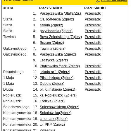
ULICA
PRZYSTANEK
PRZESIADKI
1.
Parzęczewska /Staffa(Zg.)
Przesiadki
Staffa
2.
Os. 650-lecia (Zgierz)
Przesiadki
Staffa
3.
szkoła (Zgierz)
Przesiadki
Staffa
4.
przychodnia (Zgierz)
Przesiadki
Tuwima
5.
Boya-Żeleńskiego (Zgierz)
Przesiadki
6.
Sezam (Zgierz)
Przesiadki
Gałczyńskiego
7.
Tuwima (Zgierz)
Przesiadki
Gałczyńskiego
8.
Parzęczewska (Zgierz)
Przesiadki
9.
Łęczycka (Zgierz)
10.
Piątkowska /park (Zgierz)
Przesiadki
Piłsudskiego
11.
szkoła nr 1 (Zgierz)
Przesiadki
1 Maja
12.
Piłsudskiego (Zgierz)
Przesiadki
1 Maja
13.
Dubois (Zgierz)
Przesiadki
Długa
14.
pl. Kilińskiego (Zgierz)
Przesiadki
Popiełuszki
15.
ks. Popieluszki (Zgierz)
Popiełuszki
16.
Łódzka (Zgierz)
Śniechowskiego
17.
Śniechowskiego (Zgierz)
Konstantynowska
18.
Sokołowska(Zgierz)
Konstantynowska
19.
cmentarz (Zgierz)
Konstantynowska
20.
tor PKP (Zgierz)
Konstantynowska
21.
Kwasowa