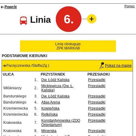
Pomoc
Powrót
6.
Linia
Linię obsługuje
ZPK MARKAB
PODSTAWOWE KIERUNKI
Parzęczewska /Staffa(Zg.)
Pokaż na mapie
ULICA
PRZYSTANEK
PRZESIADKI
1.
Dw. Łódź Kaliska
Przesiadki
Mickiewicza (Dw. Ł.
Przesiadki
Włókniarzy
2.
Kaliska)
Bandurskiego
3.
Dw. Łódź Kaliska
Przesiadki
Bandurskiego
4.
Atlas Arena
Przesiadki
Krzemieniecka
5.
Kowieńska
Przesiadki
Krzemieniecka
6.
Retkińska
Przesiadki
Konstantynowska (ZOO
Przesiadki
Krakowska
7.
Orientarium)
Krakowska
8.
Minerska
Przesiadki