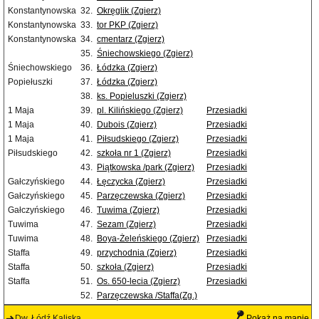
Konstantynowska
32.
Okręglik (Zgierz)
Konstantynowska
33.
tor PKP (Zgierz)
Konstantynowska
34.
cmentarz (Zgierz)
35.
Śniechowskiego (Zgierz)
Śniechowskiego
36.
Łódzka (Zgierz)
Popiełuszki
37.
Łódzka (Zgierz)
38.
ks. Popieluszki (Zgierz)
1 Maja
39.
pl. Kilińskiego (Zgierz)
Przesiadki
1 Maja
40.
Dubois (Zgierz)
Przesiadki
1 Maja
41.
Piłsudskiego (Zgierz)
Przesiadki
Piłsudskiego
42.
szkoła nr 1 (Zgierz)
Przesiadki
43.
Piątkowska /park (Zgierz)
Przesiadki
Gałczyńskiego
44.
Łęczycka (Zgierz)
Przesiadki
Gałczyńskiego
45.
Parzęczewska (Zgierz)
Przesiadki
Gałczyńskiego
46.
Tuwima (Zgierz)
Przesiadki
Tuwima
47.
Sezam (Zgierz)
Przesiadki
Tuwima
48.
Boya-Żeleńskiego (Zgierz)
Przesiadki
Staffa
49.
przychodnia (Zgierz)
Przesiadki
Staffa
50.
szkoła (Zgierz)
Przesiadki
Staffa
51.
Os. 650-lecia (Zgierz)
Przesiadki
52.
Parzęczewska /Staffa(Zg.)
Dw. Łódź Kaliska
Pokaż na mapie