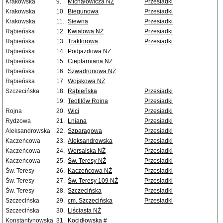
Krakowska
9.
Michałowicza NŻ
Przesiadki
Krakowska
10.
Biegunowa
Przesiadki
Krakowska
11.
Siewna
Przesiadki
Rąbieńska
12.
Kwiatowa NŻ
Przesiadki
Rąbieńska
13.
Traktorowa
Przesiadki
Rąbieńska
14.
Podjazdowa NŻ
Rąbieńska
15.
Cieplarniana NŻ
Rąbieńska
16.
Szwadronowa NŻ
Rąbieńska
17.
Wojskowa NŻ
Szczecińska
18.
Rąbieńska
Przesiadki
19.
Teofilów Rojna
Przesiadki
Rojna
20.
Wici
Przesiadki
Rydzowa
21.
Lniana
Przesiadki
Aleksandrowska
22.
Szparagowa
Przesiadki
Kaczeńcowa
23.
Aleksandrowska
Przesiadki
Kaczeńcowa
24.
Wersalska NŻ
Przesiadki
Kaczeńcowa
25.
Św. Teresy NŻ
Przesiadki
Św. Teresy
26.
Kaczeńcowa NŻ
Przesiadki
Św. Teresy
27.
Św. Teresy 109 NŻ
Przesiadki
Św. Teresy
28.
Szczecińska
Przesiadki
Szczecińska
29.
cm. Szczecińska
Przesiadki
Szczecińska
30.
Liściasta NŻ
Konstantynowska
31.
Kocidłowska #