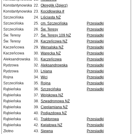
Konstantynowska
22.
Okręglik (Zgierz)
Konstantynowska
23.
Kocidłowska #
Szczecińska
24.
Liściasta NŻ
Szczecińska
25.
cm. Szczecińska
Przesiadki
Szczecińska
26.
Św. Teresy
Przesiadki
Św. Teresy
27.
Św. Teresy 109 NŻ
Przesiadki
Św. Teresy
28.
Kaczeńcowa NŻ
Przesiadki
Kaczeńcowa
29.
Wersalska NŻ
Przesiadki
Kaczeńcowa
30.
Warecka NŻ
Przesiadki
Aleksandrowska
31.
Kaczeńcowa
Przesiadki
Rydzowa
32.
Aleksandrowska
Przesiadki
Rydzowa
33.
Lniana
Przesiadki
Rojna
34.
Wici
Przesiadki
Szczecińska
35.
Rojna
Przesiadki
Rąbieńska
36.
Szczecińska
Przesiadki
Rąbieńska
37.
Wojskowa NŻ
Rąbieńska
38.
Szwadronowa NŻ
Rąbieńska
39.
Cieplarniana NŻ
Rąbieńska
40.
Podjazdowa NŻ
Rąbieńska
41.
Traktorowa
Przesiadki
Rąbieńska
42.
Kwiatowa NŻ
Przesiadki
Złotno
43.
Siewna
Przesiadki