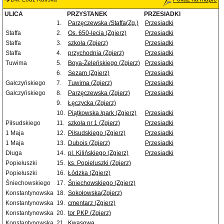
ULICA
PRZYSTANEK
PRZESIADKI
1.
Parzęczewska /Staffa(Zg.)
Przesiadki
Staffa
2.
Os. 650-lecia (Zgierz)
Przesiadki
Staffa
3.
szkoła (Zgierz)
Przesiadki
Staffa
4.
przychodnia (Zgierz)
Przesiadki
Tuwima
5.
Boya-Żeleńskiego (Zgierz)
Przesiadki
6.
Sezam (Zgierz)
Przesiadki
Gałczyńskiego
7.
Tuwima (Zgierz)
Przesiadki
Gałczyńskiego
8.
Parzęczewska (Zgierz)
Przesiadki
9.
Łęczycka (Zgierz)
10.
Piątkowska /park (Zgierz)
Przesiadki
Piłsudskiego
11.
szkoła nr 1 (Zgierz)
Przesiadki
1 Maja
12.
Piłsudskiego (Zgierz)
Przesiadki
1 Maja
13.
Dubois (Zgierz)
Przesiadki
Długa
14.
pl. Kilińskiego (Zgierz)
Przesiadki
Popiełuszki
15.
ks. Popieluszki (Zgierz)
Popiełuszki
16.
Łódzka (Zgierz)
Śniechowskiego
17.
Śniechowskiego (Zgierz)
Konstantynowska
18.
Sokołowska(Zgierz)
Konstantynowska
19.
cmentarz (Zgierz)
Konstantynowska
20.
tor PKP (Zgierz)
Konstantynowska
21.
Kwasowa