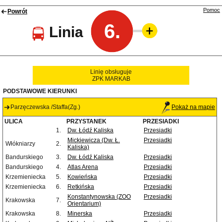
Pomoc
Powrót
6.
Linia
Linię obsługuje
ZPK MARKAB
PODSTAWOWE KIERUNKI
Parzęczewska /Staffa(Zg.)
Pokaż na mapie
ULICA
PRZYSTANEK
PRZESIADKI
1.
Dw. Łódź Kaliska
Przesiadki
Mickiewicza (Dw. Ł.
Przesiadki
Włókniarzy
2.
Kaliska)
Bandurskiego
3.
Dw. Łódź Kaliska
Przesiadki
Bandurskiego
4.
Atlas Arena
Przesiadki
Krzemieniecka
5.
Kowieńska
Przesiadki
Krzemieniecka
6.
Retkińska
Przesiadki
Konstantynowska (ZOO
Przesiadki
Krakowska
7.
Orientarium)
Krakowska
8.
Minerska
Przesiadki