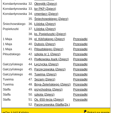
Konstantynowska
32.
Okręglik (Zgierz)
Konstantynowska
33.
tor PKP (Zgierz)
Konstantynowska
34.
cmentarz (Zgierz)
35.
Śniechowskiego (Zgierz)
Śniechowskiego
36.
Łódzka (Zgierz)
Popiełuszki
37.
Łódzka (Zgierz)
38.
ks. Popieluszki (Zgierz)
1 Maja
39.
pl. Kilińskiego (Zgierz)
Przesiadki
1 Maja
40.
Dubois (Zgierz)
Przesiadki
1 Maja
41.
Piłsudskiego (Zgierz)
Przesiadki
Piłsudskiego
42.
szkoła nr 1 (Zgierz)
Przesiadki
43.
Piątkowska /park (Zgierz)
Przesiadki
Gałczyńskiego
44.
Łęczycka (Zgierz)
Przesiadki
Gałczyńskiego
45.
Parzęczewska (Zgierz)
Przesiadki
Gałczyńskiego
46.
Tuwima (Zgierz)
Przesiadki
Tuwima
47.
Sezam (Zgierz)
Przesiadki
Tuwima
48.
Boya-Żeleńskiego (Zgierz)
Przesiadki
Staffa
49.
przychodnia (Zgierz)
Przesiadki
Staffa
50.
szkoła (Zgierz)
Przesiadki
Staffa
51.
Os. 650-lecia (Zgierz)
Przesiadki
52.
Parzęczewska /Staffa(Zg.)
Dw. Łódź Kaliska
Pokaż na mapie