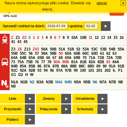
Nasza strona wykorzystuje pliki cookie. Dowiedz się
więcej
x
#
więcej.
Sprawdź rozkład na dzień:
i godzinę:
Z
Z1
Z2
0
1
2
3
4
5
6
7
8
9
10A
10B
11
12
13
14
15
16
41
43
45
Z3
Z6
Z13
Z43
50A
50B
51A
51B
52
53A
53C
53B
54B
55A
55B
55C
56
57
58A
58B
59
60A
60B
60C
60D
61
62
63
64A
64B
65A
65B
66
67
68
69A
69B
70
71A
71B
72A
72B
73
75A
75B
76
77
78
80A
80B
81A
81B
82A
82B
83
84A
84B
85A
85B
86
87A
87B
88A
88B
88C
88D
89
90
91A
91B
91C
92A
92B
93
94
96
97A
97B
99
100
101
201
202
6.
F1
G1
G2
H
W
N1A
N1B
N2
N3A
N3B
N4A
N4B
N5A
N5B
N6
N7A
N7B
N8
N9
Linie
Zmiany
Utrudnienia
Przystanki
Połączenia
Schematy
Pobierz