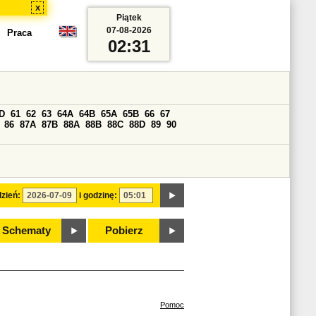
x
Piątek
07-08-2026
Praca
02:31
D
61
62
63
64A
64B
65A
65B
66
67
86
87A
87B
88A
88B
88C
88D
89
90
zień:
i godzinę:
Schematy
Pobierz
Pomoc