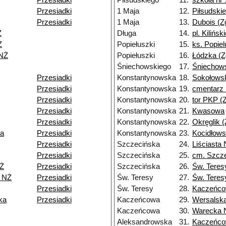
Przesiadki
Piłsudskiego
11.
szkoła nr 
Przesiadki
1 Maja
12.
Piłsudskie
Przesiadki
1 Maja
13.
Dubois (Z
Ż
Długa
14.
pl. Kilińsk
Ż
Popiełuszki
15.
ks. Popiel
NŻ
Popiełuszki
16.
Łódzka (Z
Śniechowskiego
17.
Śniechows
Przesiadki
Konstantynowska
18.
Sokołowsk
Przesiadki
Konstantynowska
19.
cmentarz 
Przesiadki
Konstantynowska
20.
tor PKP (Z
Przesiadki
Konstantynowska
21.
Kwasowa
Przesiadki
Konstantynowska
22.
Okręglik (
ka
Przesiadki
Konstantynowska
23.
Kocidłows
Przesiadki
Szczecińska
24.
Liściasta
Przesiadki
Szczecińska
25.
cm. Szcz
Ż
Przesiadki
Szczecińska
26.
Św. Teres
9 NŻ
Przesiadki
Św. Teresy
27.
Św. Teres
Przesiadki
Św. Teresy
28.
Kaczeńc
ka
Przesiadki
Kaczeńcowa
29.
Wersalsk
Kaczeńcowa
30.
Warecka 
Aleksandrowska
31.
Kaczeńc