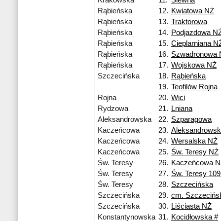
Krakowska
11.
Siewna
Rąbieńska
12.
Kwiatowa NŻ
Rąbieńska
13.
Traktorowa
Rąbieńska
14.
Podjazdowa N
Rąbieńska
15.
Cieplarniana N
Rąbieńska
16.
Szwadronowa 
Rąbieńska
17.
Wojskowa NŻ
Szczecińska
18.
Rąbieńska
19.
Teofilów Rojna
Rojna
20.
Wici
Rydzowa
21.
Lniana
Aleksandrowska
22.
Szparagowa
Kaczeńcowa
23.
Aleksandrows
Kaczeńcowa
24.
Wersalska NŻ
Kaczeńcowa
25.
Św. Teresy NŻ
Św. Teresy
26.
Kaczeńcowa N
Św. Teresy
27.
Św. Teresy 10
Św. Teresy
28.
Szczecińska
Szczecińska
29.
cm. Szczecińs
Szczecińska
30.
Liściasta NŻ
Konstantynowska
31.
Kocidłowska #