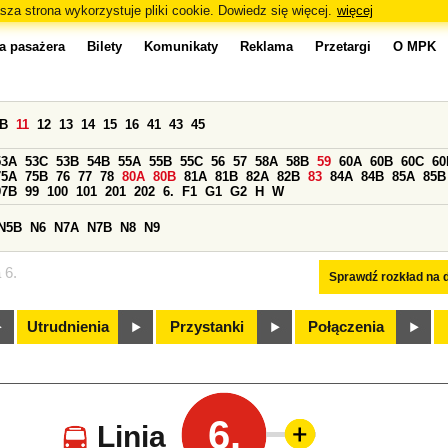
sza strona wykorzystuje pliki cookie. Dowiedz się więcej.
więcej
a pasażera
Bilety
Komunikaty
Reklama
Przetargi
O MPK
0B
11
12
13
14
15
16
41
43
45
53A
53C
53B
54B
55A
55B
55C
56
57
58A
58B
59
60A
60B
60C
60
75A
75B
76
77
78
80A
80B
81A
81B
82A
82B
83
84A
84B
85A
85B
97B
99
100
101
201
202
6.
F1
G1
G2
H
W
N5B
N6
N7A
N7B
N8
N9
 6.
Sprawdź rozkład na d
Utrudnienia
Przystanki
Połączenia
6.
Linia