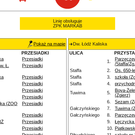
Linię obsługuje
ZPK MARKAB
Pokaż na mapie
Dw. Łódź Kaliska
PRZESIADKI
ULICA
PRZYST
ka
Przesiadki
Parzęcze
1.
/Staffa(Zg.
w. Ł.
Przesiadki
Staffa
2.
Os. 650-le
ka
Przesiadki
Staffa
3.
szkoła (Zg
Przesiadki
Staffa
4.
przychodn
Przesiadki
Boya-Żele
Tuwima
5.
(Zgierz)
Przesiadki
6.
Sezam (Zg
ska (ZOO
Przesiadki
Gałczyńskiego
7.
Tuwima (Z
Przesiadki
Gałczyńskiego
8.
Parzęczew
NŻ
Przesiadki
9.
Łęczycka 
Przesiadki
10.
Piątkowsk