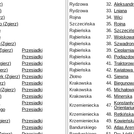
z)
Rydzowa
32.
Aleksand
)
Rydzowa
33.
Lniana
rz)
Rojna
34.
Wici
 (Zgierz)
Szczecińska
35.
Rojna
)
Rąbieńska
36.
Szczeciń
)
Rąbieńska
37.
Wojskowa
 (Zgierz)
Rąbieńska
38.
Szwadron
(Zgierz)
Przesiadki
Rąbieńska
39.
Cieplarni
Przesiadki
Rąbieńska
40.
Podjazdo
gierz)
Przesiadki
Rąbieńska
41.
Traktorow
ierz)
Przesiadki
Rąbieńska
42.
Kwiatowa
k (Zgierz)
Przesiadki
Złotno
43.
Siewna
rz)
Przesiadki
Krakowska
44.
Biegunow
(Zgierz)
Przesiadki
Krakowska
45.
Michałow
)
Przesiadki
Krakowska
46.
Minerska
)
Przesiadki
Konstant
Krzemieniecka
47.
Orientari
ego
Przesiadki
Krzemieniecka
48.
Retkińska
gierz)
Przesiadki
Krzemieniecka
49.
Kowieńsk
Przesiadki
Bandurskiego
50.
Atlas Are