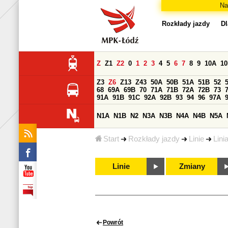
Na
Rozkłady jazdy
Dl
Z
Z1
Z2
0
1
2
3
4
5
6
7
8
9
10A
1
Z3
Z6
Z13
Z43
50A
50B
51A
51B
52
68
69A
69B
70
71A
71B
72A
72B
73
91A
91B
91C
92A
92B
93
94
96
97A
N1A
N1B
N2
N3A
N3B
N4A
N4B
N5A
Start
Rozkłady jazdy
Linie
Linia
Linie
Zmiany
Powrót