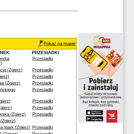
Pokaż na mapie
ANEK
PRZESIADKI
wska
Przesiadki
)
cia (Zgierz)
Przesiadki
ierz)
Przesiadki
ia (Zgierz)
Przesiadki
ńskiego
Przesiadki
ierz)
Przesiadki
gierz)
Przesiadki
ska (Zgierz)
Przesiadki
(Zgierz)
a /park (Zgierz)
Przesiadki