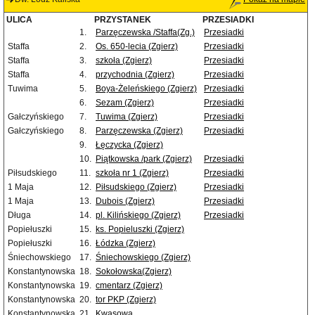
ULICA
PRZYSTANEK
PRZESIADKI
1.
Parzęczewska /Staffa(Zg.)
Przesiadki
Staffa
2.
Os. 650-lecia (Zgierz)
Przesiadki
Staffa
3.
szkoła (Zgierz)
Przesiadki
Staffa
4.
przychodnia (Zgierz)
Przesiadki
Tuwima
5.
Boya-Żeleńskiego (Zgierz)
Przesiadki
6.
Sezam (Zgierz)
Przesiadki
Gałczyńskiego
7.
Tuwima (Zgierz)
Przesiadki
Gałczyńskiego
8.
Parzęczewska (Zgierz)
Przesiadki
9.
Łęczycka (Zgierz)
10.
Piątkowska /park (Zgierz)
Przesiadki
Piłsudskiego
11.
szkoła nr 1 (Zgierz)
Przesiadki
1 Maja
12.
Piłsudskiego (Zgierz)
Przesiadki
1 Maja
13.
Dubois (Zgierz)
Przesiadki
Długa
14.
pl. Kilińskiego (Zgierz)
Przesiadki
Popiełuszki
15.
ks. Popieluszki (Zgierz)
Popiełuszki
16.
Łódzka (Zgierz)
Śniechowskiego
17.
Śniechowskiego (Zgierz)
Konstantynowska
18.
Sokołowska(Zgierz)
Konstantynowska
19.
cmentarz (Zgierz)
Konstantynowska
20.
tor PKP (Zgierz)
Konstantynowska
21.
Kwasowa