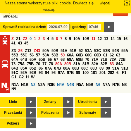
Nasza strona wykorzystuje pliki cookie. Dowiedz się
więcej
x
#
więcej.
Sprawdź rozkład na dzień:
i godzinę:
Z
Z1
Z2
0
1
2
3
4
5
6
7
8
9
10A
10B
11
12
13
14
15
16
41
43
45
Z3
Z6
Z13
Z43
50A
50B
51A
51B
52
53A
53C
53B
54B
55A
55B
55C
56
57
58A
58B
59
60A
60B
60C
60D
61
62
63
64A
64B
65A
65B
66
67
68
69A
69B
70
71A
71B
72A
72B
73
75A
75B
76
77
78
80A
80B
81A
81B
82A
82B
83
84A
84B
85A
85B
86
87A
87B
88A
88B
88C
88D
89
90
91A
91B
91C
92A
92B
93
94
96
97A
97B
99
100
101
201
202
6.
F1
G1
G2
H
W
N1A
N1B
N2
N3A
N3B
N4A
N4B
N5A
N5B
N6
N7A
N7B
N8
N9
Linie
Zmiany
Utrudnienia
Przystanki
Połączenia
Schematy
Pobierz