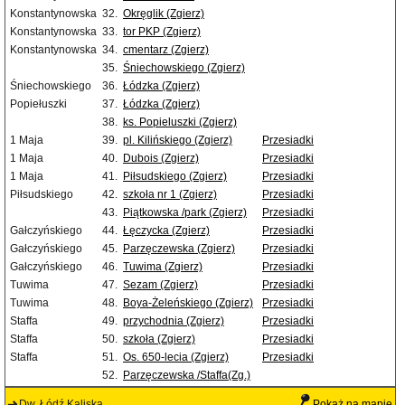
Konstantynowska
32.
Okręglik (Zgierz)
Konstantynowska
33.
tor PKP (Zgierz)
Konstantynowska
34.
cmentarz (Zgierz)
35.
Śniechowskiego (Zgierz)
Śniechowskiego
36.
Łódzka (Zgierz)
Popiełuszki
37.
Łódzka (Zgierz)
38.
ks. Popieluszki (Zgierz)
1 Maja
39.
pl. Kilińskiego (Zgierz)
Przesiadki
1 Maja
40.
Dubois (Zgierz)
Przesiadki
1 Maja
41.
Piłsudskiego (Zgierz)
Przesiadki
Piłsudskiego
42.
szkoła nr 1 (Zgierz)
Przesiadki
43.
Piątkowska /park (Zgierz)
Przesiadki
Gałczyńskiego
44.
Łęczycka (Zgierz)
Przesiadki
Gałczyńskiego
45.
Parzęczewska (Zgierz)
Przesiadki
Gałczyńskiego
46.
Tuwima (Zgierz)
Przesiadki
Tuwima
47.
Sezam (Zgierz)
Przesiadki
Tuwima
48.
Boya-Żeleńskiego (Zgierz)
Przesiadki
Staffa
49.
przychodnia (Zgierz)
Przesiadki
Staffa
50.
szkoła (Zgierz)
Przesiadki
Staffa
51.
Os. 650-lecia (Zgierz)
Przesiadki
52.
Parzęczewska /Staffa(Zg.)
Dw. Łódź Kaliska
Pokaż na mapie