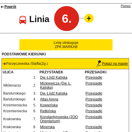
Pomoc
Powrót
6.
Linia
Linię obsługuje
ZPK MARKAB
PODSTAWOWE KIERUNKI
Parzęczewska /Staffa(Zg.)
Pokaż na mapie
ULICA
PRZYSTANEK
PRZESIADKI
1.
Dw. Łódź Kaliska
Przesiadki
Mickiewicza (Dw. Ł.
Przesiadki
Włókniarzy
2.
Kaliska)
Bandurskiego
3.
Dw. Łódź Kaliska
Przesiadki
Bandurskiego
4.
Atlas Arena
Przesiadki
Krzemieniecka
5.
Kowieńska
Przesiadki
Krzemieniecka
6.
Retkińska
Przesiadki
Konstantynowska (ZOO
Przesiadki
Krakowska
7.
Orientarium)
Krakowska
8.
Minerska
Przesiadki