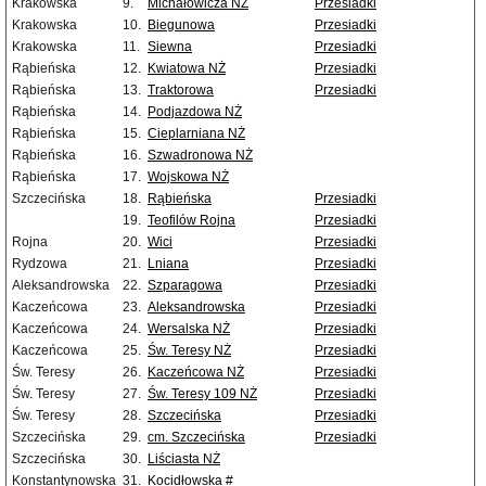
Krakowska
9.
Michałowicza NŻ
Przesiadki
Krakowska
10.
Biegunowa
Przesiadki
Krakowska
11.
Siewna
Przesiadki
Rąbieńska
12.
Kwiatowa NŻ
Przesiadki
Rąbieńska
13.
Traktorowa
Przesiadki
Rąbieńska
14.
Podjazdowa NŻ
Rąbieńska
15.
Cieplarniana NŻ
Rąbieńska
16.
Szwadronowa NŻ
Rąbieńska
17.
Wojskowa NŻ
Szczecińska
18.
Rąbieńska
Przesiadki
19.
Teofilów Rojna
Przesiadki
Rojna
20.
Wici
Przesiadki
Rydzowa
21.
Lniana
Przesiadki
Aleksandrowska
22.
Szparagowa
Przesiadki
Kaczeńcowa
23.
Aleksandrowska
Przesiadki
Kaczeńcowa
24.
Wersalska NŻ
Przesiadki
Kaczeńcowa
25.
Św. Teresy NŻ
Przesiadki
Św. Teresy
26.
Kaczeńcowa NŻ
Przesiadki
Św. Teresy
27.
Św. Teresy 109 NŻ
Przesiadki
Św. Teresy
28.
Szczecińska
Przesiadki
Szczecińska
29.
cm. Szczecińska
Przesiadki
Szczecińska
30.
Liściasta NŻ
Konstantynowska
31.
Kocidłowska #