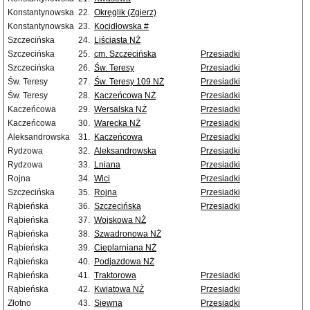
Konstantynowska
22.
Okręglik (Zgierz)
Konstantynowska
23.
Kocidłowska #
Szczecińska
24.
Liściasta NŻ
Szczecińska
25.
cm. Szczecińska
Przesiadki
Szczecińska
26.
Św. Teresy
Przesiadki
Św. Teresy
27.
Św. Teresy 109 NŻ
Przesiadki
Św. Teresy
28.
Kaczeńcowa NŻ
Przesiadki
Kaczeńcowa
29.
Wersalska NŻ
Przesiadki
Kaczeńcowa
30.
Warecka NŻ
Przesiadki
Aleksandrowska
31.
Kaczeńcowa
Przesiadki
Rydzowa
32.
Aleksandrowska
Przesiadki
Rydzowa
33.
Lniana
Przesiadki
Rojna
34.
Wici
Przesiadki
Szczecińska
35.
Rojna
Przesiadki
Rąbieńska
36.
Szczecińska
Przesiadki
Rąbieńska
37.
Wojskowa NŻ
Rąbieńska
38.
Szwadronowa NŻ
Rąbieńska
39.
Cieplarniana NŻ
Rąbieńska
40.
Podjazdowa NŻ
Rąbieńska
41.
Traktorowa
Przesiadki
Rąbieńska
42.
Kwiatowa NŻ
Przesiadki
Złotno
43.
Siewna
Przesiadki