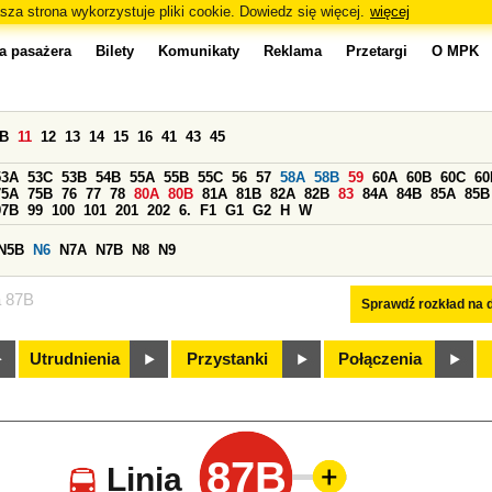
sza strona wykorzystuje pliki cookie. Dowiedz się więcej.
więcej
a pasażera
Bilety
Komunikaty
Reklama
Przetargi
O MPK
0B
11
12
13
14
15
16
41
43
45
53A
53C
53B
54B
55A
55B
55C
56
57
58A
58B
59
60A
60B
60C
60
75A
75B
76
77
78
80A
80B
81A
81B
82A
82B
83
84A
84B
85A
85B
97B
99
100
101
201
202
6.
F1
G1
G2
H
W
N5B
N6
N7A
N7B
N8
N9
a 87B
Sprawdź rozkład na d
Utrudnienia
Przystanki
Połączenia
87B
Linia