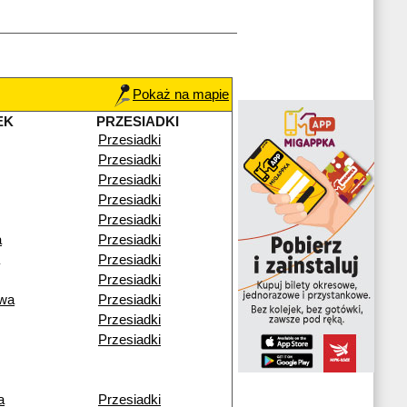
Pokaż na mapie
EK
PRZESIADKI
Przesiadki
Przesiadki
Przesiadki
Przesiadki
Przesiadki
a
Przesiadki
Przesiadki
Przesiadki
wa
Przesiadki
Przesiadki
Przesiadki
a
Przesiadki