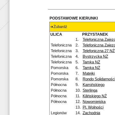
PODSTAWOWE KIERUNKI
Żubardź
ULICA
PRZYSTANEK
1.
Telefoniczna Zajez
Telefoniczna
2.
Telefoniczna Zajez
Telefoniczna
3.
Telefoniczna 27 NŻ
Telefoniczna
4.
Bystrzycka NŻ
Telefoniczna
5.
Tamka NŻ
Pomorska
6.
Tamka NŻ
Pomorska
7.
Matejki
Pomorska
8.
Rondo Solidarnośc
Północna
9.
Kamińskiego
Północna
10.
Sterlinga
Północna
11.
Kilińskiego NŻ
Północna
12.
Nowomiejska
13.
Pl. Wolności
Legionów
14.
Zachodnia