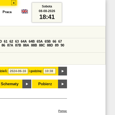
x
Sobota
08-08-2026
Praca
18:41
D
61
62
63
64A
64B
65A
65B
66
67
86
87A
87B
88A
88B
88C
88D
89
90
zień:
i godzinę:
Schematy
Pobierz
Pomoc