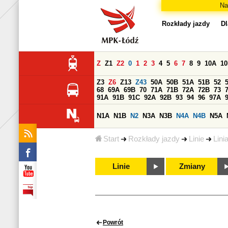
Na
Rozkłady jazdy
Dl
Z
Z1
Z2
0
1
2
3
4
5
6
7
8
9
10A
1
Z3
Z6
Z13
Z43
50A
50B
51A
51B
52
68
69A
69B
70
71A
71B
72A
72B
73
91A
91B
91C
92A
92B
93
94
96
97A
N1A
N1B
N2
N3A
N3B
N4A
N4B
N5A
Start
Rozkłady jazdy
Linie
Lini
Linie
Zmiany
Powrót