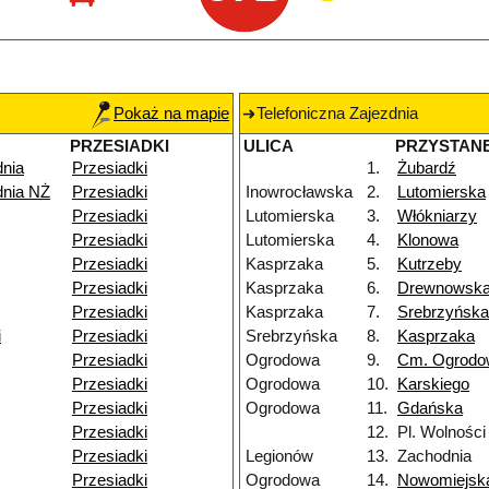
Pokaż na mapie
Telefoniczna Zajezdnia
PRZESIADKI
ULICA
PRZYSTAN
dnia
Przesiadki
1.
Żubardź
dnia NŻ
Przesiadki
Inowrocławska
2.
Lutomierska
Przesiadki
Lutomierska
3.
Włókniarzy
Przesiadki
Lutomierska
4.
Klonowa
Przesiadki
Kasprzaka
5.
Kutrzeby
Przesiadki
Kasprzaka
6.
Drewnowsk
Przesiadki
Kasprzaka
7.
Srebrzyńska
i
Przesiadki
Srebrzyńska
8.
Kasprzaka
Przesiadki
Ogrodowa
9.
Cm. Ogrodo
Przesiadki
Ogrodowa
10.
Karskiego
Przesiadki
Ogrodowa
11.
Gdańska
Przesiadki
12.
Pl. Wolności
Przesiadki
Legionów
13.
Zachodnia
Przesiadki
Ogrodowa
14.
Nowomiejsk