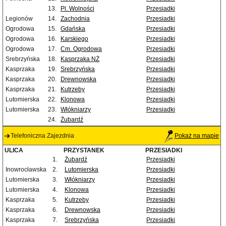
13.
Pl. Wolności
Przesiadki
Legionów
14.
Zachodnia
Przesiadki
Ogrodowa
15.
Gdańska
Przesiadki
Ogrodowa
16.
Karskiego
Przesiadki
Ogrodowa
17.
Cm. Ogrodowa
Przesiadki
Srebrzyńska
18.
Kasprzaka NŻ
Przesiadki
Kasprzaka
19.
Srebrzyńska
Przesiadki
Kasprzaka
20.
Drewnowska
Przesiadki
Kasprzaka
21.
Kutrzeby
Przesiadki
Lutomierska
22.
Klonowa
Przesiadki
Lutomierska
23.
Włókniarzy
Przesiadki
24.
Żubardź
Telefoniczna Zajezdnia
Pokaż na mapie
ULICA
PRZYSTANEK
PRZESIADKI
1.
Żubardź
Przesiadki
Inowrocławska
2.
Lutomierska
Przesiadki
Lutomierska
3.
Włókniarzy
Przesiadki
Lutomierska
4.
Klonowa
Przesiadki
Kasprzaka
5.
Kutrzeby
Przesiadki
Kasprzaka
6.
Drewnowska
Przesiadki
Kasprzaka
7.
Srebrzyńska
Przesiadki