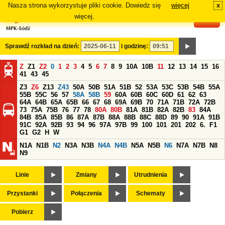
Nasza strona wykorzystuje pliki cookie. Dowiedz się
więcej
x
#
więcej.
Sprawdź rozkład na dzień:
i godzinę:
Z
Z1
Z2
0
1
2
3
4
5
6
7
8
9
10A
10B
11
12
13
14
15
16
41
43
45
Z3
Z6
Z13
Z43
50A
50B
51A
51B
52
53A
53C
53B
54B
55A
55B
55C
56
57
58A
58B
59
60A
60B
60C
60D
61
62
63
64A
64B
65A
65B
66
67
68
69A
69B
70
71A
71B
72A
72B
73
75A
75B
76
77
78
80A
80B
81A
81B
82A
82B
83
84A
84B
85A
85B
86
87A
87B
88A
88B
88C
88D
89
90
91A
91B
91C
92A
92B
93
94
96
97A
97B
99
100
101
201
202
6.
F1
G1
G2
H
W
N1A
N1B
N2
N3A
N3B
N4A
N4B
N5A
N5B
N6
N7A
N7B
N8
N9
Linie
Zmiany
Utrudnienia
Przystanki
Połączenia
Schematy
Pobierz