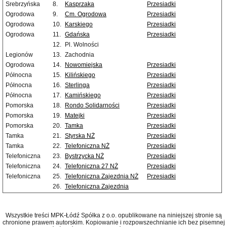
Srebrzyńska
8.
Kasprzaka
Przesiadki
Ogrodowa
9.
Cm. Ogrodowa
Przesiadki
Ogrodowa
10.
Karskiego
Przesiadki
Ogrodowa
11.
Gdańska
Przesiadki
12.
Pl. Wolności
Legionów
13.
Zachodnia
Ogrodowa
14.
Nowomiejska
Przesiadki
Północna
15.
Kilińskiego
Przesiadki
Północna
16.
Sterlinga
Przesiadki
Północna
17.
Kamińskiego
Przesiadki
Pomorska
18.
Rondo Solidarności
Przesiadki
Pomorska
19.
Matejki
Przesiadki
Pomorska
20.
Tamka
Przesiadki
Tamka
21.
Styrska NŻ
Przesiadki
Tamka
22.
Telefoniczna NŻ
Przesiadki
Telefoniczna
23.
Bystrzycka NŻ
Przesiadki
Telefoniczna
24.
Telefoniczna 27 NŻ
Przesiadki
Telefoniczna
25.
Telefoniczna Zajezdnia NŻ
Przesiadki
26.
Telefoniczna Zajezdnia
Wszystkie treści MPK-Łódź Spółka z o.o. opublikowane na niniejszej stronie są
chronione prawem autorskim. Kopiowanie i rozpowszechnianie ich bez pisemnej