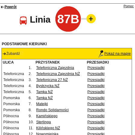
Pomoc
Powrót
87B
Linia
PODSTAWOWE KIERUNKI
Żubardź
Pokaż na mapie
ULICA
PRZYSTANEK
PRZESIADKI
1.
Telefoniczna Zajezdnia
Przesiadki
Telefoniczna
2.
Telefoniczna Zajezdnia NŻ
Przesiadki
Telefoniczna
3.
Telefoniczna 27 NŻ
Przesiadki
Telefoniczna
4.
Bystrzycka NŻ
Przesiadki
Telefoniczna
5.
Tamka NŻ
Przesiadki
Pomorska
6.
Tamka NŻ
Przesiadki
Pomorska
7.
Matejki
Przesiadki
Pomorska
8.
Rondo Solidarności
Przesiadki
Północna
9.
Kamińskiego
Przesiadki
Północna
10.
Sterlinga
Przesiadki
Północna
11.
Kilińskiego NŻ
Przesiadki
Północna
12.
Nowomiejska
Przesiadki