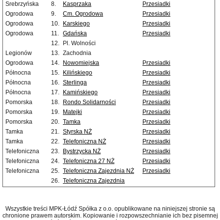
Srebrzyńska
8.
Kasprzaka
Przesiadki
Ogrodowa
9.
Cm. Ogrodowa
Przesiadki
Ogrodowa
10.
Karskiego
Przesiadki
Ogrodowa
11.
Gdańska
Przesiadki
12.
Pl. Wolności
Legionów
13.
Zachodnia
Ogrodowa
14.
Nowomiejska
Przesiadki
Północna
15.
Kilińskiego
Przesiadki
Północna
16.
Sterlinga
Przesiadki
Północna
17.
Kamińskiego
Przesiadki
Pomorska
18.
Rondo Solidarności
Przesiadki
Pomorska
19.
Matejki
Przesiadki
Pomorska
20.
Tamka
Przesiadki
Tamka
21.
Styrska NŻ
Przesiadki
Tamka
22.
Telefoniczna NŻ
Przesiadki
Telefoniczna
23.
Bystrzycka NŻ
Przesiadki
Telefoniczna
24.
Telefoniczna 27 NŻ
Przesiadki
Telefoniczna
25.
Telefoniczna Zajezdnia NŻ
Przesiadki
26.
Telefoniczna Zajezdnia
Wszystkie treści MPK-Łódź Spółka z o.o. opublikowane na niniejszej stronie są
chronione prawem autorskim. Kopiowanie i rozpowszechnianie ich bez pisemnej