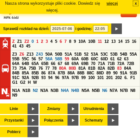
Nasza strona wykorzystuje pliki cookie. Dowiedz się
więcej
x
#
więcej.
Sprawdź rozkład na dzień:
i godzinę:
Z
Z1
Z2
0
1
2
3
4
5
6
7
8
9
10A
10B
11
12
13
14
15
16
41
43
45
Z3
Z6
Z13
Z43
50A
50B
51A
51B
52
53A
53C
53B
54B
55A
55B
55C
56
57
58A
58B
59
60A
60B
60C
60D
61
62
63
64A
64B
65A
65B
66
67
68
69A
69B
70
71A
71B
72A
72B
73
75A
75B
76
77
78
80A
80B
81A
81B
82A
82B
83
84A
84B
85A
85B
86
87A
87B
88A
88B
88C
88D
89
90
91A
91B
91C
92A
92B
93
94
96
97A
97B
99
100
101
201
202
6.
F1
G1
G2
H
W
N1A
N1B
N2
N3A
N3B
N4A
N4B
N5A
N5B
N6
N7A
N7B
N8
N9
Linie
Zmiany
Utrudnienia
Przystanki
Połączenia
Schematy
Pobierz