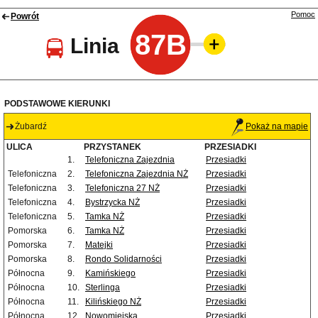
Pomoc
Powrót
87B
Linia
PODSTAWOWE KIERUNKI
Żubardź
Pokaż na mapie
ULICA
PRZYSTANEK
PRZESIADKI
1.
Telefoniczna Zajezdnia
Przesiadki
Telefoniczna
2.
Telefoniczna Zajezdnia NŻ
Przesiadki
Telefoniczna
3.
Telefoniczna 27 NŻ
Przesiadki
Telefoniczna
4.
Bystrzycka NŻ
Przesiadki
Telefoniczna
5.
Tamka NŻ
Przesiadki
Pomorska
6.
Tamka NŻ
Przesiadki
Pomorska
7.
Matejki
Przesiadki
Pomorska
8.
Rondo Solidarności
Przesiadki
Północna
9.
Kamińskiego
Przesiadki
Północna
10.
Sterlinga
Przesiadki
Północna
11.
Kilińskiego NŻ
Przesiadki
Północna
12.
Nowomiejska
Przesiadki