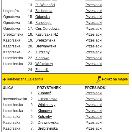
13.
Pl. Wolności
Przesiadki
Legionów
14.
Zachodnia
Przesiadki
Ogrodowa
15.
Gdańska
Przesiadki
Ogrodowa
16.
Karskiego
Przesiadki
Ogrodowa
17.
Cm. Ogrodowa
Przesiadki
Srebrzyńska
18.
Kasprzaka NŻ
Przesiadki
Kasprzaka
19.
Srebrzyńska
Przesiadki
Kasprzaka
20.
Drewnowska
Przesiadki
Kasprzaka
21.
Kutrzeby
Przesiadki
Lutomierska
22.
Klonowa
Przesiadki
Lutomierska
23.
Włókniarzy
Przesiadki
24.
Żubardź
Telefoniczna Zajezdnia
Pokaż na mapie
ULICA
PRZYSTANEK
PRZESIADKI
1.
Żubardź
Przesiadki
Inowrocławska
2.
Lutomierska
Przesiadki
Lutomierska
3.
Włókniarzy
Przesiadki
Lutomierska
4.
Klonowa
Przesiadki
Kasprzaka
5.
Kutrzeby
Przesiadki
Kasprzaka
6.
Drewnowska
Przesiadki
Kasprzaka
7.
Srebrzyńska
Przesiadki