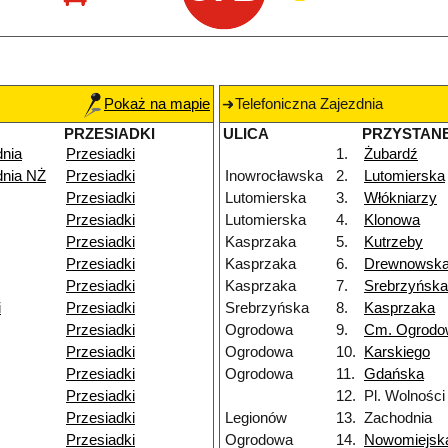
Pokaż na mapie
Telefoniczna Zajezdnia
PRZESIADKI
ULICA
PRZYSTAN
dnia
Przesiadki
1.
Żubardź
dnia NŻ
Przesiadki
Inowrocławska
2.
Lutomierska
Przesiadki
Lutomierska
3.
Włókniarzy
Przesiadki
Lutomierska
4.
Klonowa
Przesiadki
Kasprzaka
5.
Kutrzeby
Przesiadki
Kasprzaka
6.
Drewnowsk
Przesiadki
Kasprzaka
7.
Srebrzyńska
i
Przesiadki
Srebrzyńska
8.
Kasprzaka
Przesiadki
Ogrodowa
9.
Cm. Ogrodo
Przesiadki
Ogrodowa
10.
Karskiego
Przesiadki
Ogrodowa
11.
Gdańska
Przesiadki
12.
Pl. Wolności
Przesiadki
Legionów
13.
Zachodnia
Przesiadki
Ogrodowa
14.
Nowomiejsk