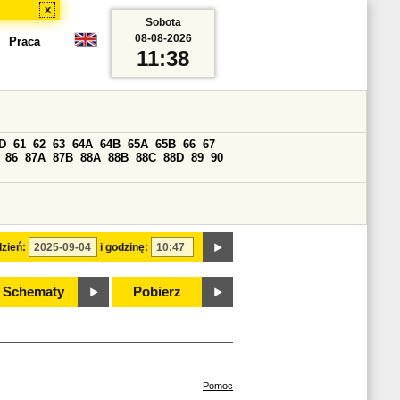
x
Sobota
08-08-2026
Praca
11:38
D
61
62
63
64A
64B
65A
65B
66
67
86
87A
87B
88A
88B
88C
88D
89
90
zień:
i godzinę:
Schematy
Pobierz
Pomoc