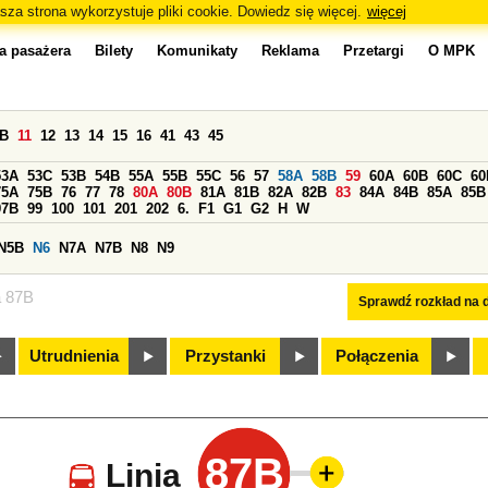
sza strona wykorzystuje pliki cookie. Dowiedz się więcej.
więcej
a pasażera
Bilety
Komunikaty
Reklama
Przetargi
O MPK
0B
11
12
13
14
15
16
41
43
45
53A
53C
53B
54B
55A
55B
55C
56
57
58A
58B
59
60A
60B
60C
60
75A
75B
76
77
78
80A
80B
81A
81B
82A
82B
83
84A
84B
85A
85B
97B
99
100
101
201
202
6.
F1
G1
G2
H
W
N5B
N6
N7A
N7B
N8
N9
a 87B
Sprawdź rozkład na d
Utrudnienia
Przystanki
Połączenia
87B
Linia