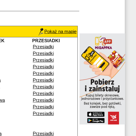
Pokaż na mapie
EK
PRZESIADKI
Przesiadki
Przesiadki
Przesiadki
Przesiadki
Przesiadki
a
Przesiadki
Przesiadki
Przesiadki
wa
Przesiadki
Przesiadki
Przesiadki
a
Przesiadki