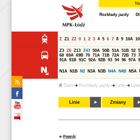
Na
Rozkłady jazdy
Dl
Z
Z1
Z2
0
1
2
3
4
5
6
7
8
9
10A
1
Z3
Z6
Z13
Z43
50A
50B
51A
51B
52
68
69A
69B
70
71A
71B
72A
72B
73
91A
91B
91C
92A
92B
93
94
96
97A
N1A
N1B
N2
N3A
N3B
N4A
N4B
N5A
Start
Rozkłady jazdy
Linie
Lini
Linie
Zmiany
Powrót