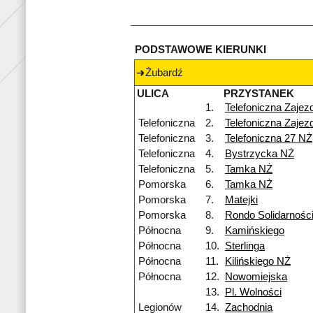
PODSTAWOWE KIERUNKI
Żubardź
ULICA
PRZYSTANEK
1.
Telefoniczna Zajez
Telefoniczna
2.
Telefoniczna Zajez
Telefoniczna
3.
Telefoniczna 27 NŻ
Telefoniczna
4.
Bystrzycka NŻ
Telefoniczna
5.
Tamka NŻ
Pomorska
6.
Tamka NŻ
Pomorska
7.
Matejki
Pomorska
8.
Rondo Solidarnośc
Północna
9.
Kamińskiego
Północna
10.
Sterlinga
Północna
11.
Kilińskiego NŻ
Północna
12.
Nowomiejska
13.
Pl. Wolności
Legionów
14.
Zachodnia