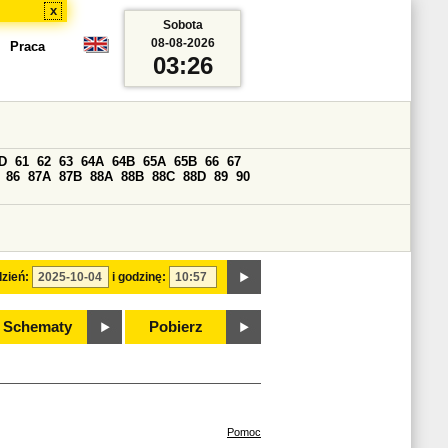
x
Sobota
08-08-2026
Praca
03:26
D
61
62
63
64A
64B
65A
65B
66
67
86
87A
87B
88A
88B
88C
88D
89
90
zień:
i godzinę:
Schematy
Pobierz
Pomoc