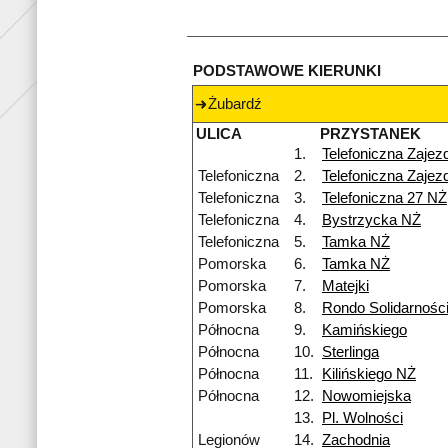
PODSTAWOWE KIERUNKI
Żubardź
ULICA
PRZYSTANEK
1.
Telefoniczna Zajez
Telefoniczna
2.
Telefoniczna Zajez
Telefoniczna
3.
Telefoniczna 27 NŻ
Telefoniczna
4.
Bystrzycka NŻ
Telefoniczna
5.
Tamka NŻ
Pomorska
6.
Tamka NŻ
Pomorska
7.
Matejki
Pomorska
8.
Rondo Solidarnośc
Północna
9.
Kamińskiego
Północna
10.
Sterlinga
Północna
11.
Kilińskiego NŻ
Północna
12.
Nowomiejska
13.
Pl. Wolności
Legionów
14.
Zachodnia