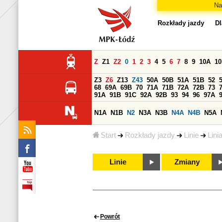
Na
Rozkłady jazdy
Dl
Z
Z1
Z2
0
1
2
3
4
5
6
7
8
9
10A
1
Z3
Z6
Z13
Z43
50A
50B
51A
51B
52
68
69A
69B
70
71A
71B
72A
72B
73
91A
91B
91C
92A
92B
93
94
96
97A
N1A
N1B
N2
N3A
N3B
N4A
N4B
N5A
Start
Rozkłady jazdy
Linie
Lini
Linie
Zmiany
Powrót