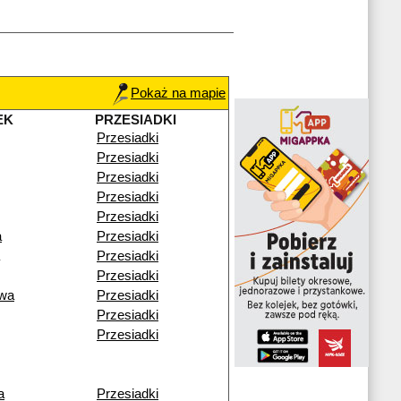
Pokaż na mapie
EK
PRZESIADKI
Przesiadki
Przesiadki
Przesiadki
Przesiadki
Przesiadki
a
Przesiadki
Przesiadki
Przesiadki
wa
Przesiadki
Przesiadki
Przesiadki
a
Przesiadki