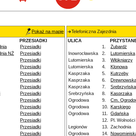
Pokaż na mapie
Telefoniczna Zajezdnia
PRZESIADKI
ULICA
PRZYSTAN
dnia
Przesiadki
1.
Żubardź
dnia NŻ
Przesiadki
Inowrocławska
2.
Lutomierska
Przesiadki
Lutomierska
3.
Włókniarzy
Przesiadki
Lutomierska
4.
Klonowa
Przesiadki
Kasprzaka
5.
Kutrzeby
Przesiadki
Kasprzaka
6.
Drewnowsk
Przesiadki
Kasprzaka
7.
Srebrzyńska
i
Przesiadki
Srebrzyńska
8.
Kasprzaka
Przesiadki
Ogrodowa
9.
Cm. Ogrodo
Przesiadki
Ogrodowa
10.
Karskiego
Przesiadki
Ogrodowa
11.
Gdańska
Przesiadki
12.
Pl. Wolności
Przesiadki
Legionów
13.
Zachodnia
Przesiadki
Ogrodowa
14.
Nowomiejsk