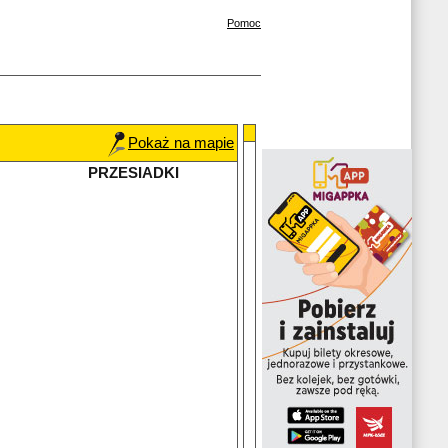
Pomoc
Pokaż na mapie
PRZESIADKI