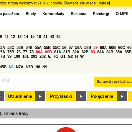
sza strona wykorzystuje pliki cookie. Dowiedz się więcej.
więcej
a pasażera
Bilety
Komunikaty
Reklama
Przetargi
O MPK
0B
11
12
13
14
15
16
41
43
45
53A
53C
53B
54B
55A
55B
55C
56
57
58A
58B
59
60A
60B
60C
60
75A
75B
76
77
78
80A
80B
81A
81B
82A
82B
83
84A
84B
85A
85B
97B
99
100
101
201
202
6.
F1
G1
G2
H
W
N5B
N6
N7A
N7B
N8
N9
a 87B
Sprawdź rozkład na d
Utrudnienia
Przystanki
Połączenia
a), zmiana trasy