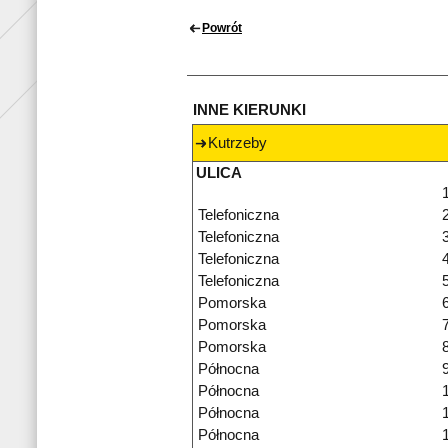
Powrót
INNE KIERUNKI
Kutrzeby
ULICA
1
Telefoniczna
2
Telefoniczna
3
Telefoniczna
4
Telefoniczna
5
Pomorska
6
Pomorska
7
Pomorska
8
Północna
9
Północna
Północna
Północna