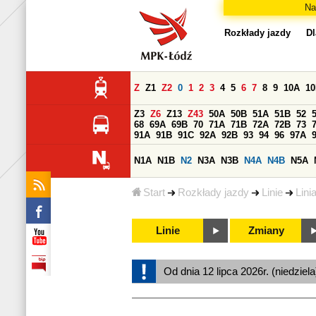
Na
Rozkłady jazdy
Dl
Z
Z1
Z2
0
1
2
3
4
5
6
7
8
9
10A
1
Z3
Z6
Z13
Z43
50A
50B
51A
51B
52
68
69A
69B
70
71A
71B
72A
72B
73
91A
91B
91C
92A
92B
93
94
96
97A
N1A
N1B
N2
N3A
N3B
N4A
N4B
N5A
Start
Rozkłady jazdy
Linie
Lini
Linie
Zmiany
Od dnia 12 lipca 2026r. (niedziel