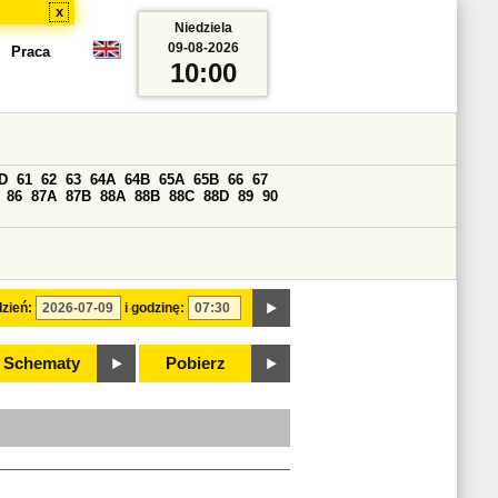
x
Niedziela
09-08-2026
Praca
10:00
D
61
62
63
64A
64B
65A
65B
66
67
86
87A
87B
88A
88B
88C
88D
89
90
zień:
i godzinę:
Schematy
Pobierz