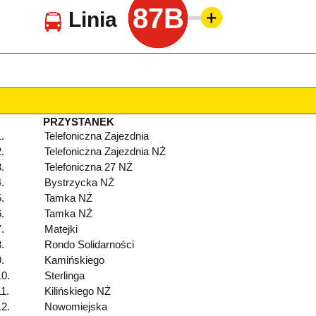
87B
Linia
PRZYSTANEK
.
Telefoniczna Zajezdnia
.
Telefoniczna Zajezdnia NŻ
.
Telefoniczna 27 NŻ
.
Bystrzycka NŻ
.
Tamka NŻ
.
Tamka NŻ
.
Matejki
.
Rondo Solidarności
.
Kamińskiego
10.
Sterlinga
11.
Kilińskiego NŻ
12.
Nowomiejska