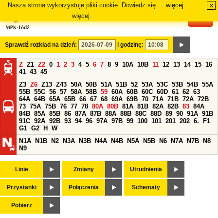
Nasza strona wykorzystuje pliki cookie. Dowiedz się
więcej
x
#
więcej.
Sprawdź rozkład na dzień:
i godzinę:
Z
Z1
Z2
0
1
2
3
4
5
6
7
8
9
10A
10B
11
12
13
14
15
16
41
43
45
Z3
Z6
Z13
Z43
50A
50B
51A
51B
52
53A
53C
53B
54B
55A
55B
55C
56
57
58A
58B
59
60A
60B
60C
60D
61
62
63
64A
64B
65A
65B
66
67
68
69A
69B
70
71A
71B
72A
72B
73
75A
75B
76
77
78
80A
80B
81A
81B
82A
82B
83
84A
84B
85A
85B
86
87A
87B
88A
88B
88C
88D
89
90
91A
91B
91C
92A
92B
93
94
96
97A
97B
99
100
101
201
202
6.
F1
G1
G2
H
W
N1A
N1B
N2
N3A
N3B
N4A
N4B
N5A
N5B
N6
N7A
N7B
N8
N9
Linie
Zmiany
Utrudnienia
Przystanki
Połączenia
Schematy
Pobierz