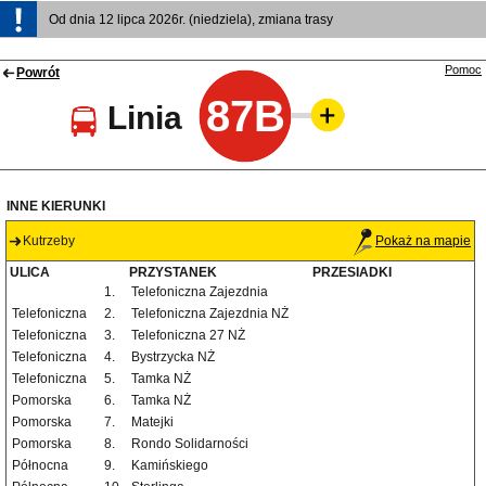
Od dnia 12 lipca 2026r. (niedziela), zmiana trasy
Pomoc
Powrót
87B
Linia
INNE KIERUNKI
Kutrzeby
Pokaż na mapie
ULICA
PRZYSTANEK
PRZESIADKI
1.
Telefoniczna Zajezdnia
Telefoniczna
2.
Telefoniczna Zajezdnia NŻ
Telefoniczna
3.
Telefoniczna 27 NŻ
Telefoniczna
4.
Bystrzycka NŻ
Telefoniczna
5.
Tamka NŻ
Pomorska
6.
Tamka NŻ
Pomorska
7.
Matejki
Pomorska
8.
Rondo Solidarności
Północna
9.
Kamińskiego