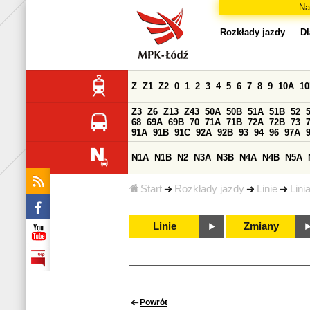
Na
Rozkłady jazdy
Dl
Z
Z1
Z2
0
1
2
3
4
5
6
7
8
9
10A
1
Z3
Z6
Z13
Z43
50A
50B
51A
51B
52
68
69A
69B
70
71A
71B
72A
72B
73
91A
91B
91C
92A
92B
93
94
96
97A
N1A
N1B
N2
N3A
N3B
N4A
N4B
N5A
Start
Rozkłady jazdy
Linie
Lini
Linie
Zmiany
Powrót