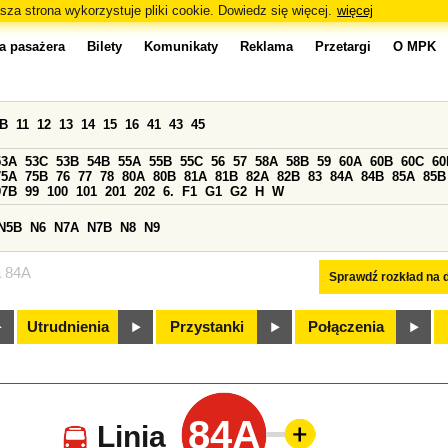
sza strona wykorzystuje pliki cookie. Dowiedz się więcej.
więcej
a pasażera
Bilety
Komunikaty
Reklama
Przetargi
O MPK
0B
11
12
13
14
15
16
41
43
45
53A
53C
53B
54B
55A
55B
55C
56
57
58A
58B
59
60A
60B
60C
60
75A
75B
76
77
78
80A
80B
81A
81B
82A
82B
83
84A
84B
85A
85B
97B
99
100
101
201
202
6.
F1
G1
G2
H
W
N5B
N6
N7A
N7B
N8
N9
a 84A
Sprawdź rozkład na d
Utrudnienia
Przystanki
Połączenia
84A
Linia