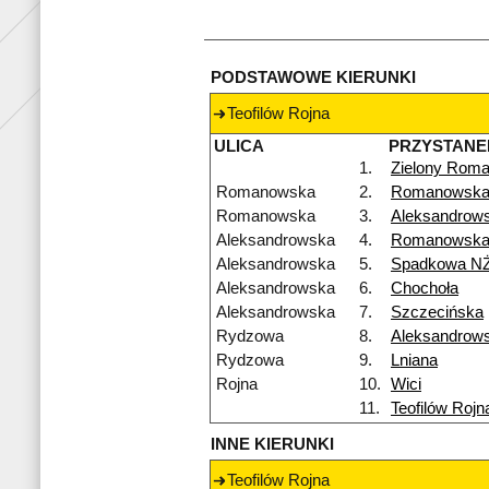
PODSTAWOWE KIERUNKI
Teofilów Rojna
ULICA
PRZYSTANE
1.
Zielony Rom
Romanowska
2.
Romanowska
Romanowska
3.
Aleksandrow
Aleksandrowska
4.
Romanowska
Aleksandrowska
5.
Spadkowa N
Aleksandrowska
6.
Chochoła
Aleksandrowska
7.
Szczecińska
Rydzowa
8.
Aleksandrow
Rydzowa
9.
Lniana
Rojna
10.
Wici
11.
Teofilów Rojn
INNE KIERUNKI
Teofilów Rojna