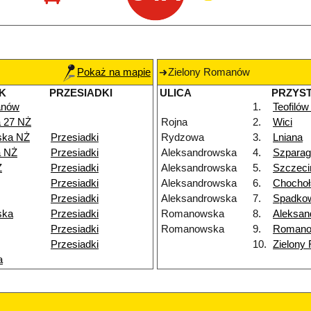
Pokaż na mapie
Zielony Romanów
K
PRZESIADKI
ULICA
PRZYS
anów
1.
Teofilów
 27 NŻ
Rojna
2.
Wici
ska NŻ
Przesiadki
Rydzowa
3.
Lniana
 NŻ
Przesiadki
Aleksandrowska
4.
Szpara
Ż
Przesiadki
Aleksandrowska
5.
Szczeci
Przesiadki
Aleksandrowska
6.
Chochoł
Przesiadki
Aleksandrowska
7.
Spadko
ska
Przesiadki
Romanowska
8.
Aleksan
Przesiadki
Romanowska
9.
Romano
Przesiadki
10.
Zielon
a