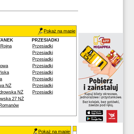
Pokaż na mapie
TANEK
PRZESIADKI
 Rojna
Przesiadki
Przesiadki
Przesiadki
gowa
Przesiadki
ńska
Przesiadki
a
Przesiadki
wa NŻ
Przesiadki
drowska NŻ
Przesiadki
wska 27 NŻ
y Romanów
Pokaż na mapie