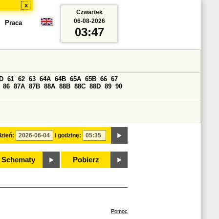
x
Czwartek
06-08-2026
Praca
03:47
D
61
62
63
64A
64B
65A
65B
66
67
86
87A
87B
88A
88B
88C
88D
89
90
zień:
i godzinę:
Schematy
Pobierz
Pomoc