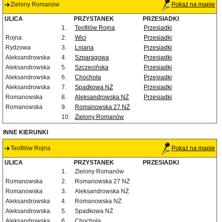
Zielony Romanów
Pokaż na mapie
ULICA
PRZYSTANEK
PRZESIADKI
1.
Teofilów Rojna
Przesiadki
Rojna
2.
Wici
Przesiadki
Rydzowa
3.
Lniana
Przesiadki
Aleksandrowska
4.
Szparagowa
Przesiadki
Aleksandrowska
5.
Szczecińska
Przesiadki
Aleksandrowska
6.
Chochoła
Przesiadki
Aleksandrowska
7.
Spadkowa NŻ
Przesiadki
Romanowska
8.
Aleksandrowska NŻ
Przesiadki
Romanowska
9.
Romanowska 27 NŻ
10.
Zielony Romanów
INNE KIERUNKI
Teofilów Rojna
Pokaż na mapie
ULICA
PRZYSTANEK
PRZESIADKI
1.
Zielony Romanów
Romanowska
2.
Romanowska 27 NŻ
Romanowska
3.
Aleksandrowska NŻ
Aleksandrowska
4.
Romanowska NŻ
Aleksandrowska
5.
Spadkowa NŻ
Aleksandrowska
6.
Chochoła