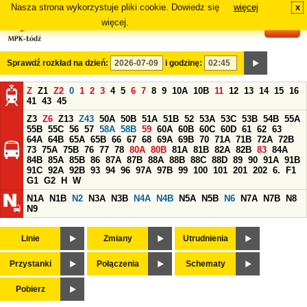
Nasza strona wykorzystuje pliki cookie. Dowiedz się
więcej
x
#
więcej.
Sprawdź rozkład na dzień:
i godzinę:
Z
Z1
Z2
0
1
2
3
4
5
6
7
8
9
10A
10B
11
12
13
14
15
16
41
43
45
Z3
Z6
Z13
Z43
50A
50B
51A
51B
52
53A
53C
53B
54B
55A
55B
55C
56
57
58A
58B
59
60A
60B
60C
60D
61
62
63
64A
64B
65A
65B
66
67
68
69A
69B
70
71A
71B
72A
72B
73
75A
75B
76
77
78
80A
80B
81A
81B
82A
82B
83
84A
84B
85A
85B
86
87A
87B
88A
88B
88C
88D
89
90
91A
91B
91C
92A
92B
93
94
96
97A
97B
99
100
101
201
202
6.
F1
G1
G2
H
W
N1A
N1B
N2
N3A
N3B
N4A
N4B
N5A
N5B
N6
N7A
N7B
N8
N9
Linie
Zmiany
Utrudnienia
Przystanki
Połączenia
Schematy
Pobierz