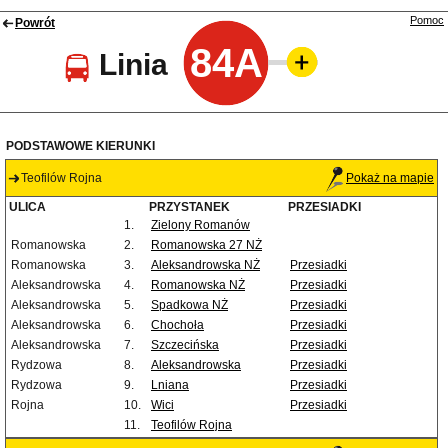
Pomoc
Powrót
84A
Linia
PODSTAWOWE KIERUNKI
Teofilów Rojna
Pokaż na mapie
ULICA
PRZYSTANEK
PRZESIADKI
1.
Zielony Romanów
Romanowska
2.
Romanowska 27 NŻ
Romanowska
3.
Aleksandrowska NŻ
Przesiadki
Aleksandrowska
4.
Romanowska NŻ
Przesiadki
Aleksandrowska
5.
Spadkowa NŻ
Przesiadki
Aleksandrowska
6.
Chochoła
Przesiadki
Aleksandrowska
7.
Szczecińska
Przesiadki
Rydzowa
8.
Aleksandrowska
Przesiadki
Rydzowa
9.
Lniana
Przesiadki
Rojna
10.
Wici
Przesiadki
11.
Teofilów Rojna