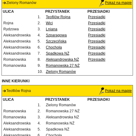
Zielony Romanów
Pokaż na mapie
ULICA
PRZYSTANEK
PRZESIADKI
1.
Teofilów Rojna
Przesiadki
Rojna
2.
Wici
Przesiadki
Rydzowa
3.
Lniana
Przesiadki
Aleksandrowska
4.
Szparagowa
Przesiadki
Aleksandrowska
5.
Szczecińska
Przesiadki
Aleksandrowska
6.
Chochoła
Przesiadki
Aleksandrowska
7.
Spadkowa NŻ
Przesiadki
Romanowska
8.
Aleksandrowska NŻ
Przesiadki
Romanowska
9.
Romanowska 27 NŻ
10.
Zielony Romanów
INNE KIERUNKI
Teofilów Rojna
Pokaż na mapie
ULICA
PRZYSTANEK
PRZESIADKI
1.
Zielony Romanów
Romanowska
2.
Romanowska 27 NŻ
Romanowska
3.
Aleksandrowska NŻ
Aleksandrowska
4.
Romanowska NŻ
Aleksandrowska
5.
Spadkowa NŻ
Aleksandrowska
6.
Chochoła