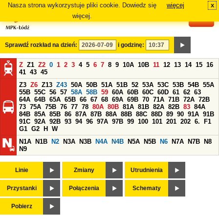
Nasza strona wykorzystuje pliki cookie. Dowiedz się
więcej
x
#
więcej.
Sprawdź rozkład na dzień:
i godzinę:
Z
Z1
Z2
0
1
2
3
4
5
6
7
8
9
10A
10B
11
12
13
14
15
16
41
43
45
Z3
Z6
Z13
Z43
50A
50B
51A
51B
52
53A
53C
53B
54B
55A
55B
55C
56
57
58A
58B
59
60A
60B
60C
60D
61
62
63
64A
64B
65A
65B
66
67
68
69A
69B
70
71A
71B
72A
72B
73
75A
75B
76
77
78
80A
80B
81A
81B
82A
82B
83
84A
84B
85A
85B
86
87A
87B
88A
88B
88C
88D
89
90
91A
91B
91C
92A
92B
93
94
96
97A
97B
99
100
101
201
202
6.
F1
G1
G2
H
W
N1A
N1B
N2
N3A
N3B
N4A
N4B
N5A
N5B
N6
N7A
N7B
N8
N9
Linie
Zmiany
Utrudnienia
Przystanki
Połączenia
Schematy
Pobierz