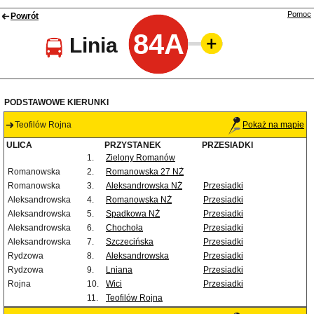
Pomoc
Powrót
84A
Linia
PODSTAWOWE KIERUNKI
Teofilów Rojna
Pokaż na mapie
ULICA
PRZYSTANEK
PRZESIADKI
1.
Zielony Romanów
Romanowska
2.
Romanowska 27 NŻ
Romanowska
3.
Aleksandrowska NŻ
Przesiadki
Aleksandrowska
4.
Romanowska NŻ
Przesiadki
Aleksandrowska
5.
Spadkowa NŻ
Przesiadki
Aleksandrowska
6.
Chochoła
Przesiadki
Aleksandrowska
7.
Szczecińska
Przesiadki
Rydzowa
8.
Aleksandrowska
Przesiadki
Rydzowa
9.
Lniana
Przesiadki
Rojna
10.
Wici
Przesiadki
11.
Teofilów Rojna