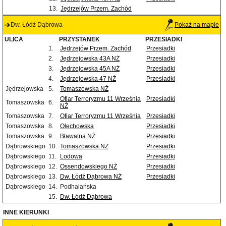
13.
Jędrzejów Przem. Zachód
Dw. Łódź Dąbrowa
Pokaż na mapie
ULICA
PRZYSTANEK
PRZESIADKI
1.
Jędrzejów Przem. Zachód
Przesiadki
2.
Jędrzejowska 43A NŻ
Przesiadki
3.
Jędrzejowska 45A NŻ
Przesiadki
4.
Jędrzejowska 47 NŻ
Przesiadki
Jędrzejowska
5.
Tomaszowska NŻ
Ofiar Terroryzmu 11 Września
Przesiadki
Tomaszowska
6.
NŻ
Tomaszowska
7.
Ofiar Terroryzmu 11 Września
Przesiadki
Tomaszowska
8.
Olechowska
Przesiadki
Tomaszowska
9.
Bławatna NŻ
Przesiadki
Dąbrowskiego
10.
Tomaszowska NŻ
Przesiadki
Dąbrowskiego
11.
Lodowa
Przesiadki
Dąbrowskiego
12.
Ossendowskiego NŻ
Przesiadki
Dąbrowskiego
13.
Dw. Łódź Dąbrowa NŻ
Przesiadki
Dąbrowskiego
14.
Podhalańska
15.
Dw. Łódź Dąbrowa
INNE KIERUNKI