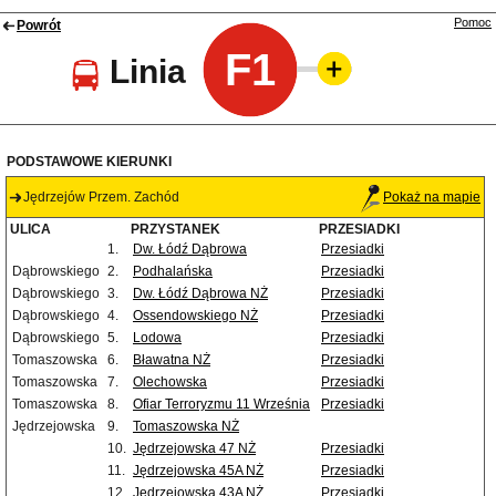
Pomoc
Powrót
F1
Linia
PODSTAWOWE KIERUNKI
Jędrzejów Przem. Zachód
Pokaż na mapie
ULICA
PRZYSTANEK
PRZESIADKI
1.
Dw. Łódź Dąbrowa
Przesiadki
Dąbrowskiego
2.
Podhalańska
Przesiadki
Dąbrowskiego
3.
Dw. Łódź Dąbrowa NŻ
Przesiadki
Dąbrowskiego
4.
Ossendowskiego NŻ
Przesiadki
Dąbrowskiego
5.
Lodowa
Przesiadki
Tomaszowska
6.
Bławatna NŻ
Przesiadki
Tomaszowska
7.
Olechowska
Przesiadki
Tomaszowska
8.
Ofiar Terroryzmu 11 Września
Przesiadki
Jędrzejowska
9.
Tomaszowska NŻ
10.
Jędrzejowska 47 NŻ
Przesiadki
11.
Jędrzejowska 45A NŻ
Przesiadki
12.
Jędrzejowska 43A NŻ
Przesiadki