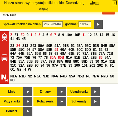
Nasza strona wykorzystuje pliki cookie. Dowiedz się
więcej
x
#
więcej.
Sprawdź rozkład na dzień:
i godzinę:
Z
Z1
Z2
0
1
2
3
4
5
6
7
8
9
10A
10B
11
12
13
14
15
16
41
43
45
Z3
Z6
Z13
Z43
50A
50B
51A
51B
52
53A
53C
53B
54B
55A
55B
55C
56
57
58A
58B
59
60A
60B
60C
60D
61
62
63
64A
64B
65A
65B
66
67
68
69A
69B
70
71A
71B
72A
72B
73
75A
75B
76
77
78
80A
80B
81A
81B
82A
82B
83
84A
84B
85A
85B
86
87A
87B
88A
88B
88C
88D
89
90
91A
91B
91C
92A
92B
93
94
96
97A
97B
99
100
101
201
202
6.
F1
G1
G2
H
W
N1A
N1B
N2
N3A
N3B
N4A
N4B
N5A
N5B
N6
N7A
N7B
N8
N9
Linie
Zmiany
Utrudnienia
Przystanki
Połączenia
Schematy
Pobierz