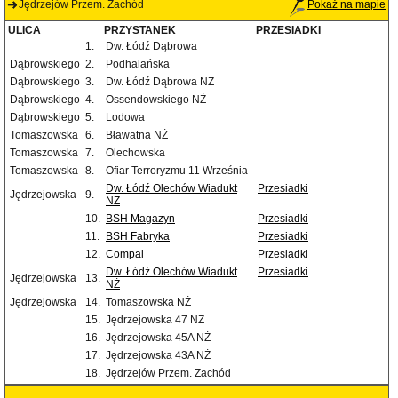
Jędrzejów Przem. Zachód
Pokaż na mapie
ULICA
PRZYSTANEK
PRZESIADKI
1.
Dw. Łódź Dąbrowa
Dąbrowskiego
2.
Podhalańska
Dąbrowskiego
3.
Dw. Łódź Dąbrowa NŻ
Dąbrowskiego
4.
Ossendowskiego NŻ
Dąbrowskiego
5.
Lodowa
Tomaszowska
6.
Bławatna NŻ
Tomaszowska
7.
Olechowska
Tomaszowska
8.
Ofiar Terroryzmu 11 Września
Dw. Łódź Olechów Wiadukt
Przesiadki
Jędrzejowska
9.
NŻ
10.
BSH Magazyn
Przesiadki
11.
BSH Fabryka
Przesiadki
12.
Compal
Przesiadki
Dw. Łódź Olechów Wiadukt
Przesiadki
Jędrzejowska
13.
NŻ
Jędrzejowska
14.
Tomaszowska NŻ
15.
Jędrzejowska 47 NŻ
16.
Jędrzejowska 45A NŻ
17.
Jędrzejowska 43A NŻ
18.
Jędrzejów Przem. Zachód