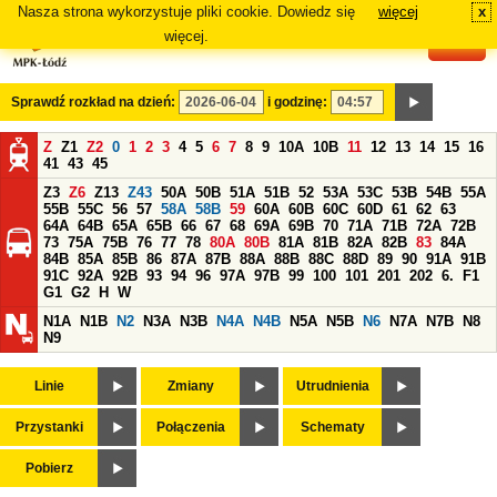
Nasza strona wykorzystuje pliki cookie. Dowiedz się
więcej
x
#
więcej.
Sprawdź rozkład na dzień:
i godzinę:
Z
Z1
Z2
0
1
2
3
4
5
6
7
8
9
10A
10B
11
12
13
14
15
16
41
43
45
Z3
Z6
Z13
Z43
50A
50B
51A
51B
52
53A
53C
53B
54B
55A
55B
55C
56
57
58A
58B
59
60A
60B
60C
60D
61
62
63
64A
64B
65A
65B
66
67
68
69A
69B
70
71A
71B
72A
72B
73
75A
75B
76
77
78
80A
80B
81A
81B
82A
82B
83
84A
84B
85A
85B
86
87A
87B
88A
88B
88C
88D
89
90
91A
91B
91C
92A
92B
93
94
96
97A
97B
99
100
101
201
202
6.
F1
G1
G2
H
W
N1A
N1B
N2
N3A
N3B
N4A
N4B
N5A
N5B
N6
N7A
N7B
N8
N9
Linie
Zmiany
Utrudnienia
Przystanki
Połączenia
Schematy
Pobierz