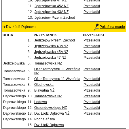
10.
Jędrzejowska 47 NŻ
Przesiadki
11.
Jędrzejowska 45A NŻ
Przesiadki
12.
Jędrzejowska 43A NŻ
Przesiadki
13.
Jędrzejów Przem. Zachód
Dw. Łódź Dąbrowa
Pokaż na mapie
ULICA
PRZYSTANEK
PRZESIADKI
1.
Jędrzejów Przem. Zachód
Przesiadki
2.
Jędrzejowska 43A NŻ
Przesiadki
3.
Jędrzejowska 45A NŻ
Przesiadki
4.
Jędrzejowska 47 NŻ
Przesiadki
Jędrzejowska
5.
Tomaszowska NŻ
Ofiar Terroryzmu 11 Września
Przesiadki
Tomaszowska
6.
NŻ
Tomaszowska
7.
Ofiar Terroryzmu 11 Września
Przesiadki
Tomaszowska
8.
Olechowska
Przesiadki
Tomaszowska
9.
Bławatna NŻ
Przesiadki
Dąbrowskiego
10.
Tomaszowska NŻ
Przesiadki
Dąbrowskiego
11.
Lodowa
Przesiadki
Dąbrowskiego
12.
Ossendowskiego NŻ
Przesiadki
Dąbrowskiego
13.
Dw. Łódź Dąbrowa NŻ
Przesiadki
Dąbrowskiego
14.
Podhalańska
15.
Dw. Łódź Dąbrowa