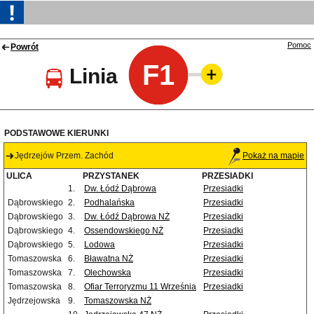
Pomoc
Powrót
F1
Linia
PODSTAWOWE KIERUNKI
Jędrzejów Przem. Zachód
Pokaż na mapie
ULICA
PRZYSTANEK
PRZESIADKI
1.
Dw. Łódź Dąbrowa
Przesiadki
Dąbrowskiego
2.
Podhalańska
Przesiadki
Dąbrowskiego
3.
Dw. Łódź Dąbrowa NŻ
Przesiadki
Dąbrowskiego
4.
Ossendowskiego NŻ
Przesiadki
Dąbrowskiego
5.
Lodowa
Przesiadki
Tomaszowska
6.
Bławatna NŻ
Przesiadki
Tomaszowska
7.
Olechowska
Przesiadki
Tomaszowska
8.
Ofiar Terroryzmu 11 Września
Przesiadki
Jędrzejowska
9.
Tomaszowska NŻ