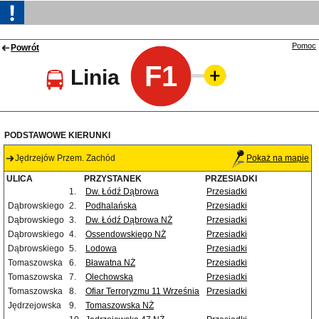
Pomoc
Powrót
F1
Linia
PODSTAWOWE KIERUNKI
Jędrzejów Przem. Zachód
Pokaż na mapie
ULICA
PRZYSTANEK
PRZESIADKI
1.
Dw. Łódź Dąbrowa
Przesiadki
Dąbrowskiego
2.
Podhalańska
Przesiadki
Dąbrowskiego
3.
Dw. Łódź Dąbrowa NŻ
Przesiadki
Dąbrowskiego
4.
Ossendowskiego NŻ
Przesiadki
Dąbrowskiego
5.
Lodowa
Przesiadki
Tomaszowska
6.
Bławatna NŻ
Przesiadki
Tomaszowska
7.
Olechowska
Przesiadki
Tomaszowska
8.
Ofiar Terroryzmu 11 Września
Przesiadki
Jędrzejowska
9.
Tomaszowska NŻ