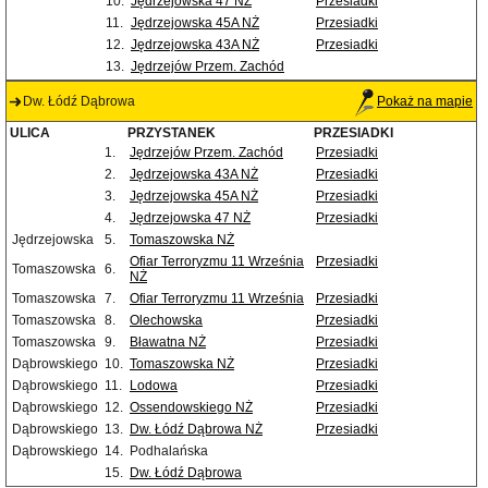
10.
Jędrzejowska 47 NŻ
Przesiadki
11.
Jędrzejowska 45A NŻ
Przesiadki
12.
Jędrzejowska 43A NŻ
Przesiadki
13.
Jędrzejów Przem. Zachód
Dw. Łódź Dąbrowa
Pokaż na mapie
ULICA
PRZYSTANEK
PRZESIADKI
1.
Jędrzejów Przem. Zachód
Przesiadki
2.
Jędrzejowska 43A NŻ
Przesiadki
3.
Jędrzejowska 45A NŻ
Przesiadki
4.
Jędrzejowska 47 NŻ
Przesiadki
Jędrzejowska
5.
Tomaszowska NŻ
Ofiar Terroryzmu 11 Września
Przesiadki
Tomaszowska
6.
NŻ
Tomaszowska
7.
Ofiar Terroryzmu 11 Września
Przesiadki
Tomaszowska
8.
Olechowska
Przesiadki
Tomaszowska
9.
Bławatna NŻ
Przesiadki
Dąbrowskiego
10.
Tomaszowska NŻ
Przesiadki
Dąbrowskiego
11.
Lodowa
Przesiadki
Dąbrowskiego
12.
Ossendowskiego NŻ
Przesiadki
Dąbrowskiego
13.
Dw. Łódź Dąbrowa NŻ
Przesiadki
Dąbrowskiego
14.
Podhalańska
15.
Dw. Łódź Dąbrowa