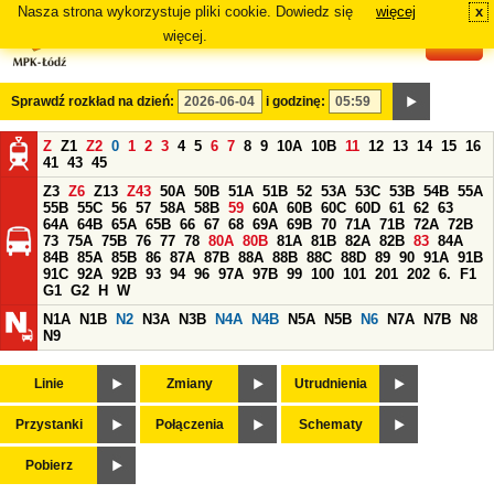
Nasza strona wykorzystuje pliki cookie. Dowiedz się
więcej
x
#
więcej.
Sprawdź rozkład na dzień:
i godzinę:
Z
Z1
Z2
0
1
2
3
4
5
6
7
8
9
10A
10B
11
12
13
14
15
16
41
43
45
Z3
Z6
Z13
Z43
50A
50B
51A
51B
52
53A
53C
53B
54B
55A
55B
55C
56
57
58A
58B
59
60A
60B
60C
60D
61
62
63
64A
64B
65A
65B
66
67
68
69A
69B
70
71A
71B
72A
72B
73
75A
75B
76
77
78
80A
80B
81A
81B
82A
82B
83
84A
84B
85A
85B
86
87A
87B
88A
88B
88C
88D
89
90
91A
91B
91C
92A
92B
93
94
96
97A
97B
99
100
101
201
202
6.
F1
G1
G2
H
W
N1A
N1B
N2
N3A
N3B
N4A
N4B
N5A
N5B
N6
N7A
N7B
N8
N9
Linie
Zmiany
Utrudnienia
Przystanki
Połączenia
Schematy
Pobierz