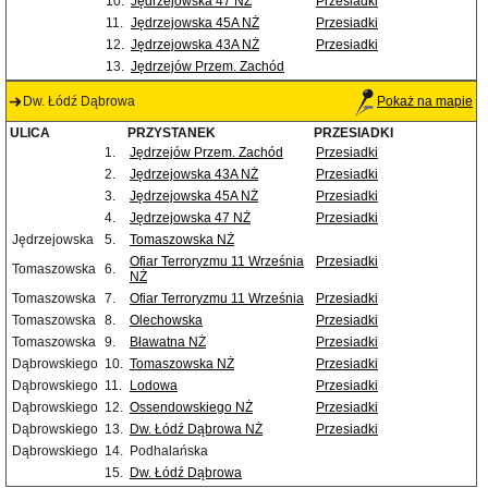
10.
Jędrzejowska 47 NŻ
Przesiadki
11.
Jędrzejowska 45A NŻ
Przesiadki
12.
Jędrzejowska 43A NŻ
Przesiadki
13.
Jędrzejów Przem. Zachód
Dw. Łódź Dąbrowa
Pokaż na mapie
ULICA
PRZYSTANEK
PRZESIADKI
1.
Jędrzejów Przem. Zachód
Przesiadki
2.
Jędrzejowska 43A NŻ
Przesiadki
3.
Jędrzejowska 45A NŻ
Przesiadki
4.
Jędrzejowska 47 NŻ
Przesiadki
Jędrzejowska
5.
Tomaszowska NŻ
Ofiar Terroryzmu 11 Września
Przesiadki
Tomaszowska
6.
NŻ
Tomaszowska
7.
Ofiar Terroryzmu 11 Września
Przesiadki
Tomaszowska
8.
Olechowska
Przesiadki
Tomaszowska
9.
Bławatna NŻ
Przesiadki
Dąbrowskiego
10.
Tomaszowska NŻ
Przesiadki
Dąbrowskiego
11.
Lodowa
Przesiadki
Dąbrowskiego
12.
Ossendowskiego NŻ
Przesiadki
Dąbrowskiego
13.
Dw. Łódź Dąbrowa NŻ
Przesiadki
Dąbrowskiego
14.
Podhalańska
15.
Dw. Łódź Dąbrowa