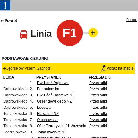
Pomoc
Powrót
F1
Linia
PODSTAWOWE KIERUNKI
Jędrzejów Przem. Zachód
Pokaż na mapie
ULICA
PRZYSTANEK
PRZESIADKI
1.
Dw. Łódź Dąbrowa
Przesiadki
Dąbrowskiego
2.
Podhalańska
Przesiadki
Dąbrowskiego
3.
Dw. Łódź Dąbrowa NŻ
Przesiadki
Dąbrowskiego
4.
Ossendowskiego NŻ
Przesiadki
Dąbrowskiego
5.
Lodowa
Przesiadki
Tomaszowska
6.
Bławatna NŻ
Przesiadki
Tomaszowska
7.
Olechowska
Przesiadki
Tomaszowska
8.
Ofiar Terroryzmu 11 Września
Przesiadki
Jędrzejowska
9.
Tomaszowska NŻ