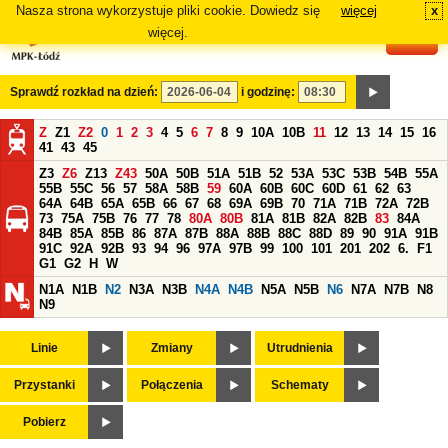
Nasza strona wykorzystuje pliki cookie. Dowiedz się
więcej
x
#
więcej.
Sprawdź rozkład na dzień:
i godzinę:
Z
Z1
Z2
0
1
2
3
4
5
6
7
8
9
10A
10B
11
12
13
14
15
16
41
43
45
Z3
Z6
Z13
Z43
50A
50B
51A
51B
52
53A
53C
53B
54B
55A
55B
55C
56
57
58A
58B
59
60A
60B
60C
60D
61
62
63
64A
64B
65A
65B
66
67
68
69A
69B
70
71A
71B
72A
72B
73
75A
75B
76
77
78
80A
80B
81A
81B
82A
82B
83
84A
84B
85A
85B
86
87A
87B
88A
88B
88C
88D
89
90
91A
91B
91C
92A
92B
93
94
96
97A
97B
99
100
101
201
202
6.
F1
G1
G2
H
W
N1A
N1B
N2
N3A
N3B
N4A
N4B
N5A
N5B
N6
N7A
N7B
N8
N9
Linie
Zmiany
Utrudnienia
Przystanki
Połączenia
Schematy
Pobierz