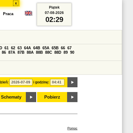
x
Piątek
07-08-2026
Praca
02:29
D
61
62
63
64A
64B
65A
65B
66
67
86
87A
87B
88A
88B
88C
88D
89
90
zień:
i godzinę:
Schematy
Pobierz
Pomoc