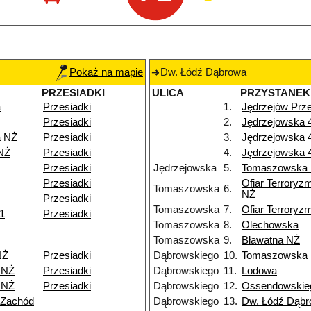
Pokaż na mapie
Dw. Łódź Dąbrowa
PRZESIADKI
ULICA
PRZYSTANEK
a
Przesiadki
1.
Jędrzejów Prz
Przesiadki
2.
Jędrzejowska 
a NŻ
Przesiadki
3.
Jędrzejowska 
NŻ
Przesiadki
4.
Jędrzejowska 
Przesiadki
Jędrzejowska
5.
Tomaszowska
Przesiadki
Ofiar Terroryz
Tomaszowska
6.
NŻ
Przesiadki
Tomaszowska
7.
Ofiar Terroryz
11
Przesiadki
Tomaszowska
8.
Olechowska
Tomaszowska
9.
Bławatna NŻ
NŻ
Przesiadki
Dąbrowskiego
10.
Tomaszowska
 NŻ
Przesiadki
Dąbrowskiego
11.
Lodowa
 NŻ
Przesiadki
Dąbrowskiego
12.
Ossendowskie
 Zachód
Dąbrowskiego
13.
Dw. Łódź Dąb