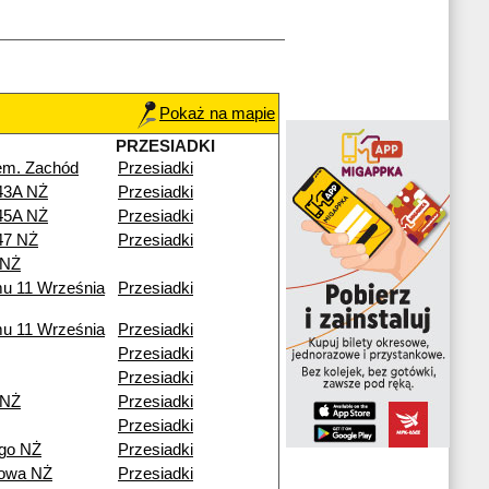
Pokaż na mapie
PRZESIADKI
em. Zachód
Przesiadki
43A NŻ
Przesiadki
45A NŻ
Przesiadki
47 NŻ
Przesiadki
 NŻ
mu 11 Września
Przesiadki
mu 11 Września
Przesiadki
Przesiadki
Przesiadki
 NŻ
Przesiadki
Przesiadki
go NŻ
Przesiadki
rowa NŻ
Przesiadki