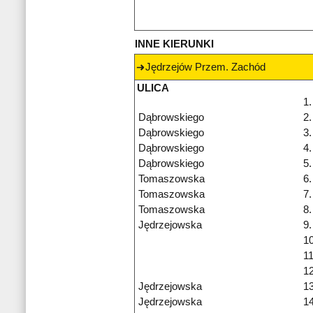
INNE KIERUNKI
Jędrzejów Przem. Zachód
ULICA
1.
Dąbrowskiego
2.
Dąbrowskiego
3.
Dąbrowskiego
4.
Dąbrowskiego
5.
Tomaszowska
6.
Tomaszowska
7.
Tomaszowska
8.
Jędrzejowska
9.
10
11
12
Jędrzejowska
13
Jędrzejowska
14