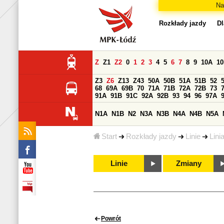
Na
Rozkłady jazdy
Dl
Z
Z1
Z2
0
1
2
3
4
5
6
7
8
9
10A
1
Z3
Z6
Z13
Z43
50A
50B
51A
51B
52
68
69A
69B
70
71A
71B
72A
72B
73
91A
91B
91C
92A
92B
93
94
96
97A
N1A
N1B
N2
N3A
N3B
N4A
N4B
N5A
Start
Rozkłady jazdy
Linie
Lini
Linie
Zmiany
Powrót