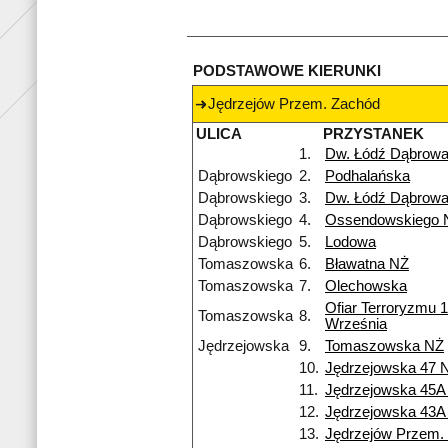
PODSTAWOWE KIERUNKI
Jędrzejów Przem. Zachód
ULICA
PRZYSTANEK
1.
Dw. Łódź Dąbrow
Dąbrowskiego
2.
Podhalańska
Dąbrowskiego
3.
Dw. Łódź Dąbrow
Dąbrowskiego
4.
Ossendowskiego 
Dąbrowskiego
5.
Lodowa
Tomaszowska
6.
Bławatna NŻ
Tomaszowska
7.
Olechowska
Ofiar Terroryzmu 
Tomaszowska
8.
Września
Jędrzejowska
9.
Tomaszowska NŻ
10.
Jędrzejowska 47 
11.
Jędrzejowska 45A
12.
Jędrzejowska 43A
13.
Jędrzejów Przem.