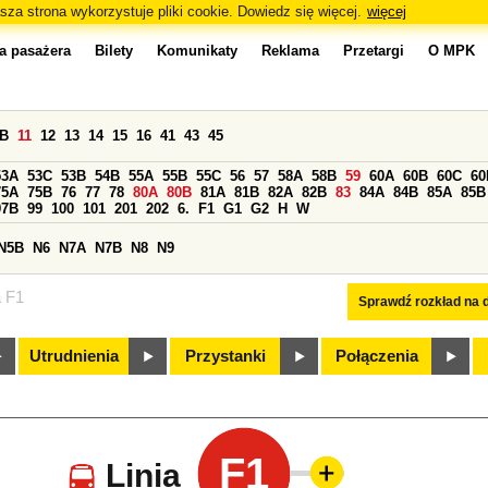
sza strona wykorzystuje pliki cookie. Dowiedz się więcej.
więcej
a pasażera
Bilety
Komunikaty
Reklama
Przetargi
O MPK
0B
11
12
13
14
15
16
41
43
45
53A
53C
53B
54B
55A
55B
55C
56
57
58A
58B
59
60A
60B
60C
60
75A
75B
76
77
78
80A
80B
81A
81B
82A
82B
83
84A
84B
85A
85B
97B
99
100
101
201
202
6.
F1
G1
G2
H
W
N5B
N6
N7A
N7B
N8
N9
a F1
Sprawdź rozkład na d
Utrudnienia
Przystanki
Połączenia
F1
Linia