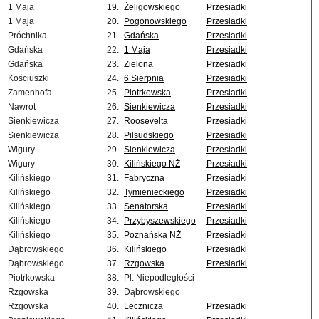
1 Maja
19.
Żeligowskiego
Przesiadki
1 Maja
20.
Pogonowskiego
Przesiadki
Próchnika
21.
Gdańska
Przesiadki
Gdańska
22.
1 Maja
Przesiadki
Gdańska
23.
Zielona
Przesiadki
Kościuszki
24.
6 Sierpnia
Przesiadki
Zamenhofa
25.
Piotrkowska
Przesiadki
Nawrot
26.
Sienkiewicza
Przesiadki
Sienkiewicza
27.
Roosevelta
Przesiadki
Sienkiewicza
28.
Piłsudskiego
Przesiadki
Wigury
29.
Sienkiewicza
Przesiadki
Wigury
30.
Kilińskiego NŻ
Przesiadki
Kilińskiego
31.
Fabryczna
Przesiadki
Kilińskiego
32.
Tymienieckiego
Przesiadki
Kilińskiego
33.
Senatorska
Przesiadki
Kilińskiego
34.
Przybyszewskiego
Przesiadki
Kilińskiego
35.
Poznańska NŻ
Przesiadki
Dąbrowskiego
36.
Kilińskiego
Przesiadki
Dąbrowskiego
37.
Rzgowska
Przesiadki
Piotrkowska
38.
Pl. Niepodległości
Rzgowska
39.
Dąbrowskiego
Rzgowska
40.
Lecznicza
Przesiadki