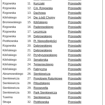
Rzgowska
11.
Kurczaki
Przesiadki
Rzgowska
12.
Cm. Rzgowska
Przesiadki
Rzgowska
13.
Dachowa
Przesiadki
Kilińskiego
14.
Dw. Łódź Chojny
Przesiadki
Broniewskiego
15.
Kilińskiego
Przesiadki
Rzgowska
16.
Paderewskiego
Przesiadki
Rzgowska
17.
Lecznicza
Przesiadki
Rzgowska
18.
Dąbrowskiego
Przesiadki
Piotrkowska
19.
Pl. Niepodległości
Przesiadki
Rzgowska
20.
Dąbrowskiego
Przesiadki
Kilińskiego
21.
Dąbrowskiego
Przesiadki
Kilińskiego
22.
Przybyszewskiego
Przesiadki
Kilińskiego
23.
Senatorska
Przesiadki
Kilińskiego
24.
Tymienieckiego
Przesiadki
Kilińskiego
25.
Fabryczna
Przesiadki
Abramowskiego
26.
Sienkiewicza
Przesiadki
Sienkiewicza
27.
Pogotowie Ratunkowe
Przesiadki
Sienkiewicza
28.
Piłsudskiego
Przesiadki
Sienkiewicza
29.
Roosevelta
Przesiadki
Sienkiewicza
30.
Park Sienkiewicza
Przesiadki
Tuwima
31.
Sienkiewicza
Przesiadki
Struga
32.
Piotrkowska
Przesiadki