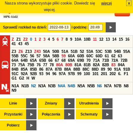
Nasza strona wykorzystuje pliki cookie. Dowiedz się
więcej
x
#
więcej.
Sprawdź rozkład na dzień:
i godzinę:
Z
Z1
Z2
0
1
2
3
4
5
6
7
8
9
10A
10B
11
12
13
14
15
16
41
43
45
Z3
Z6
Z13
Z43
50A
50B
51A
51B
52
53A
53C
53B
54B
55A
55B
55C
56
57
58A
58B
59
60A
60B
60C
60D
61
62
63
64A
64B
65A
65B
66
67
68
69A
69B
70
71A
71B
72A
72B
73
75A
75B
76
77
78
80A
80B
81A
81B
82A
82B
83
84A
84B
85A
85B
86
87A
87B
88A
88B
88C
88D
89
90
91A
91B
91C
92A
92B
93
94
96
97A
97B
99
100
101
201
202
6.
F1
G1
G2
H
W
N1A
N1B
N2
N3A
N3B
N4A
N4B
N5A
N5B
N6
N7A
N7B
N8
N9
Linie
Zmiany
Utrudnienia
Przystanki
Połączenia
Schematy
Pobierz