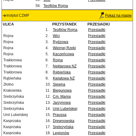
56.
Teofilów Rojna
Instytut CZMP
Pokaż na mapie
ULICA
PRZYSTANEK
PRZESIADKI
1.
Teofilów Rojna
Przesiadki
Rojna
2.
Wici
Przesiadki
Rojna
3.
Rydzowa
Przesiadki
Rojna
4.
Wiernej Rzeki
Przesiadki
Rojna
5.
Kaczeńcowa
Przesiadki
Traktorowa
6.
Rojna
Przesiadki
Traktorowa
7.
Nektarowa NŻ
Przesiadki
Traktorowa
8.
Rąbieńska
Przesiadki
Rąbieńska
9.
Kwiatowa NŻ
Przesiadki
Złotno
10.
Siewna
Przesiadki
Krakowska
11.
Biegunowa
Przesiadki
Srebrzyńska
12.
Cm. Mania
Przesiadki
Srebrzyńska
13.
Jarzynowa
Przesiadki
Srebrzyńska
14.
Unii Lubelskiej
Przesiadki
Unii Lubelskiej
15.
Praussa
Przesiadki
Kasprzaka
16.
Drewnowska
Przesiadki
Kasprzaka
17.
Srebrzyńska
Przesiadki
Kasprzaka
18.
Legionów
Przesiadki