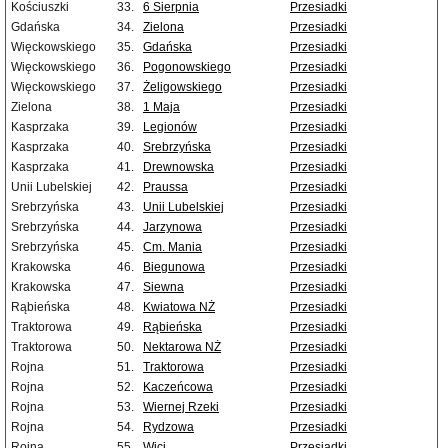
Kościuszki
33.
6 Sierpnia
Przesiadki
Gdańska
34.
Zielona
Przesiadki
Więckowskiego
35.
Gdańska
Przesiadki
Więckowskiego
36.
Pogonowskiego
Przesiadki
Więckowskiego
37.
Żeligowskiego
Przesiadki
Zielona
38.
1 Maja
Przesiadki
Kasprzaka
39.
Legionów
Przesiadki
Kasprzaka
40.
Srebrzyńska
Przesiadki
Kasprzaka
41.
Drewnowska
Przesiadki
Unii Lubelskiej
42.
Praussa
Przesiadki
Srebrzyńska
43.
Unii Lubelskiej
Przesiadki
Srebrzyńska
44.
Jarzynowa
Przesiadki
Srebrzyńska
45.
Cm. Mania
Przesiadki
Krakowska
46.
Biegunowa
Przesiadki
Krakowska
47.
Siewna
Przesiadki
Rąbieńska
48.
Kwiatowa NŻ
Przesiadki
Traktorowa
49.
Rąbieńska
Przesiadki
Traktorowa
50.
Nektarowa NŻ
Przesiadki
Rojna
51.
Traktorowa
Przesiadki
Rojna
52.
Kaczeńcowa
Przesiadki
Rojna
53.
Wiernej Rzeki
Przesiadki
Rojna
54.
Rydzowa
Przesiadki
Rojna
55.
Wici
Przesiadki