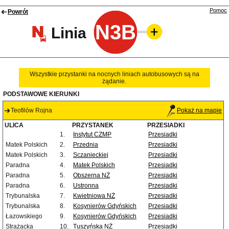
Pomoc
Powrót
N3B
Linia
Wszystkie przystanki na nocnych liniach autobusowych są na
żądanie.
PODSTAWOWE KIERUNKI
Teofilów Rojna
Pokaż na mapie
ULICA
PRZYSTANEK
PRZESIADKI
1.
Instytut CZMP
Przesiadki
Matek Polskich
2.
Przednia
Przesiadki
Matek Polskich
3.
Sczanieckiej
Przesiadki
Paradna
4.
Matek Polskich
Przesiadki
Paradna
5.
Obszerna NŻ
Przesiadki
Paradna
6.
Ustronna
Przesiadki
Trybunalska
7.
Kwietniowa NŻ
Przesiadki
Trybunalska
8.
Kosynierów Gdyńskich
Przesiadki
Łazowskiego
9.
Kosynierów Gdyńskich
Przesiadki
Strażacka
10.
Tuszyńska NŻ
Przesiadki