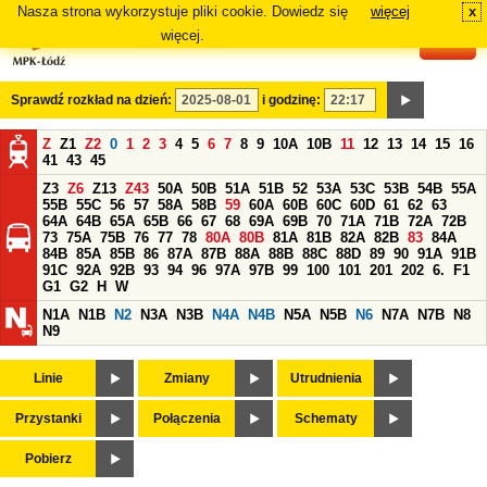
Nasza strona wykorzystuje pliki cookie. Dowiedz się
więcej
x
#
więcej.
Sprawdź rozkład na dzień:
i godzinę:
Z
Z1
Z2
0
1
2
3
4
5
6
7
8
9
10A
10B
11
12
13
14
15
16
41
43
45
Z3
Z6
Z13
Z43
50A
50B
51A
51B
52
53A
53C
53B
54B
55A
55B
55C
56
57
58A
58B
59
60A
60B
60C
60D
61
62
63
64A
64B
65A
65B
66
67
68
69A
69B
70
71A
71B
72A
72B
73
75A
75B
76
77
78
80A
80B
81A
81B
82A
82B
83
84A
84B
85A
85B
86
87A
87B
88A
88B
88C
88D
89
90
91A
91B
91C
92A
92B
93
94
96
97A
97B
99
100
101
201
202
6.
F1
G1
G2
H
W
N1A
N1B
N2
N3A
N3B
N4A
N4B
N5A
N5B
N6
N7A
N7B
N8
N9
Linie
Zmiany
Utrudnienia
Przystanki
Połączenia
Schematy
Pobierz