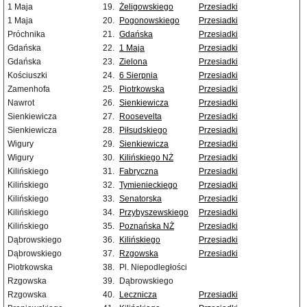
1 Maja
19.
Żeligowskiego
Przesiadki
1 Maja
20.
Pogonowskiego
Przesiadki
Próchnika
21.
Gdańska
Przesiadki
Gdańska
22.
1 Maja
Przesiadki
Gdańska
23.
Zielona
Przesiadki
Kościuszki
24.
6 Sierpnia
Przesiadki
Zamenhofa
25.
Piotrkowska
Przesiadki
Nawrot
26.
Sienkiewicza
Przesiadki
Sienkiewicza
27.
Roosevelta
Przesiadki
Sienkiewicza
28.
Piłsudskiego
Przesiadki
Wigury
29.
Sienkiewicza
Przesiadki
Wigury
30.
Kilińskiego NŻ
Przesiadki
Kilińskiego
31.
Fabryczna
Przesiadki
Kilińskiego
32.
Tymienieckiego
Przesiadki
Kilińskiego
33.
Senatorska
Przesiadki
Kilińskiego
34.
Przybyszewskiego
Przesiadki
Kilińskiego
35.
Poznańska NŻ
Przesiadki
Dąbrowskiego
36.
Kilińskiego
Przesiadki
Dąbrowskiego
37.
Rzgowska
Przesiadki
Piotrkowska
38.
Pl. Niepodległości
Rzgowska
39.
Dąbrowskiego
Rzgowska
40.
Lecznicza
Przesiadki