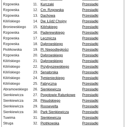
Rzgowska
11.
Kurczaki
Przesiadki
Rzgowska
12.
Cm. Rzgowska
Przesiadki
Rzgowska
13.
Dachowa
Przesiadki
Kilińskiego
14.
Dw. Łódź Chojny
Przesiadki
Broniewskiego
15.
Kilińskiego
Przesiadki
Rzgowska
16.
Paderewskiego
Przesiadki
Rzgowska
17.
Lecznicza
Przesiadki
Rzgowska
18.
Dąbrowskiego
Przesiadki
Piotrkowska
19.
Pl. Niepodległości
Przesiadki
Rzgowska
20.
Dąbrowskiego
Przesiadki
Kilińskiego
21.
Dąbrowskiego
Przesiadki
Kilińskiego
22.
Przybyszewskiego
Przesiadki
Kilińskiego
23.
Senatorska
Przesiadki
Kilińskiego
24.
Tymienieckiego
Przesiadki
Kilińskiego
25.
Fabryczna
Przesiadki
Abramowskiego
26.
Sienkiewicza
Przesiadki
Sienkiewicza
27.
Pogotowie Ratunkowe
Przesiadki
Sienkiewicza
28.
Piłsudskiego
Przesiadki
Sienkiewicza
29.
Roosevelta
Przesiadki
Sienkiewicza
30.
Park Sienkiewicza
Przesiadki
Tuwima
31.
Sienkiewicza
Przesiadki
Struga
32.
Piotrkowska
Przesiadki