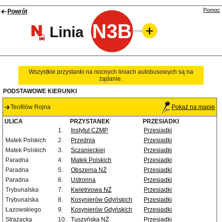
Pomoc
Powrót
N3B
Linia
Wszystkie przystanki na nocnych liniach autobusowych są na
żądanie.
PODSTAWOWE KIERUNKI
Teofilów Rojna
Pokaż na mapie
ULICA
PRZYSTANEK
PRZESIADKI
1.
Instytut CZMP
Przesiadki
Matek Polskich
2.
Przednia
Przesiadki
Matek Polskich
3.
Sczanieckiej
Przesiadki
Paradna
4.
Matek Polskich
Przesiadki
Paradna
5.
Obszerna NŻ
Przesiadki
Paradna
6.
Ustronna
Przesiadki
Trybunalska
7.
Kwietniowa NŻ
Przesiadki
Trybunalska
8.
Kosynierów Gdyńskich
Przesiadki
Łazowskiego
9.
Kosynierów Gdyńskich
Przesiadki
Strażacka
10.
Tuszyńska NŻ
Przesiadki