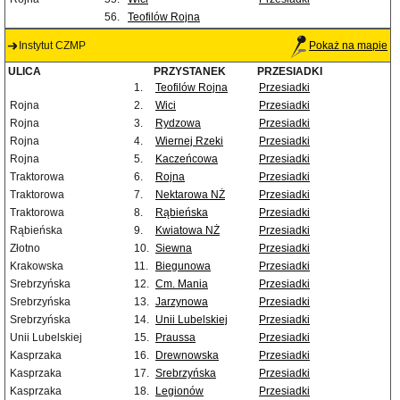
56.
Teofilów Rojna
Instytut CZMP
Pokaż na mapie
ULICA
PRZYSTANEK
PRZESIADKI
1.
Teofilów Rojna
Przesiadki
Rojna
2.
Wici
Przesiadki
Rojna
3.
Rydzowa
Przesiadki
Rojna
4.
Wiernej Rzeki
Przesiadki
Rojna
5.
Kaczeńcowa
Przesiadki
Traktorowa
6.
Rojna
Przesiadki
Traktorowa
7.
Nektarowa NŻ
Przesiadki
Traktorowa
8.
Rąbieńska
Przesiadki
Rąbieńska
9.
Kwiatowa NŻ
Przesiadki
Złotno
10.
Siewna
Przesiadki
Krakowska
11.
Biegunowa
Przesiadki
Srebrzyńska
12.
Cm. Mania
Przesiadki
Srebrzyńska
13.
Jarzynowa
Przesiadki
Srebrzyńska
14.
Unii Lubelskiej
Przesiadki
Unii Lubelskiej
15.
Praussa
Przesiadki
Kasprzaka
16.
Drewnowska
Przesiadki
Kasprzaka
17.
Srebrzyńska
Przesiadki
Kasprzaka
18.
Legionów
Przesiadki