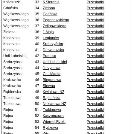
Kościuszki
33.
6 Sierpnia
Przesiadki
Gdańska
34.
Zielona
Przesiadki
Więckowskiego
35.
Gdańska
Przesiadki
Więckowskiego
36.
Pogonowskiego
Przesiadki
Więckowskiego
37.
Żeligowskiego
Przesiadki
Zielona
38.
1 Maja
Przesiadki
Kasprzaka
39.
Legionów
Przesiadki
Kasprzaka
40.
Srebrzyńska
Przesiadki
Kasprzaka
41.
Drewnowska
Przesiadki
Unii Lubelskiej
42.
Praussa
Przesiadki
Srebrzyńska
43.
Unii Lubelskiej
Przesiadki
Srebrzyńska
44.
Jarzynowa
Przesiadki
Srebrzyńska
45.
Cm. Mania
Przesiadki
Krakowska
46.
Biegunowa
Przesiadki
Krakowska
47.
Siewna
Przesiadki
Rąbieńska
48.
Kwiatowa NŻ
Przesiadki
Traktorowa
49.
Rąbieńska
Przesiadki
Traktorowa
50.
Nektarowa NŻ
Przesiadki
Rojna
51.
Traktorowa
Przesiadki
Rojna
52.
Kaczeńcowa
Przesiadki
Rojna
53.
Wiernej Rzeki
Przesiadki
Rojna
54.
Rydzowa
Przesiadki
Rojna
55.
Wici
Przesiadki