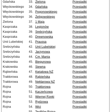
Gdańska
33.
Zielona
Przesiadki
Więckowskiego
34.
Gdańska
Przesiadki
Więckowskiego
35.
Pogonowskiego
Przesiadki
Więckowskiego
36.
Żeligowskiego
Przesiadki
Zielona
37.
1 Maja
Przesiadki
Kasprzaka
38.
Legionów
Przesiadki
Kasprzaka
39.
Srebrzyńska
Przesiadki
Kasprzaka
40.
Drewnowska
Przesiadki
Unii Lubelskiej
41.
Praussa
Przesiadki
Srebrzyńska
42.
Unii Lubelskiej
Przesiadki
Srebrzyńska
43.
Jarzynowa
Przesiadki
Srebrzyńska
44.
Cm. Mania
Przesiadki
Krakowska
45.
Biegunowa
Przesiadki
Krakowska
46.
Siewna
Przesiadki
Rąbieńska
47.
Kwiatowa NŻ
Przesiadki
Traktorowa
48.
Rąbieńska
Przesiadki
Traktorowa
49.
Nektarowa NŻ
Przesiadki
Rojna
50.
Traktorowa
Przesiadki
Rojna
51.
Kaczeńcowa
Przesiadki
Rojna
52.
Wiernej Rzeki
Przesiadki
Rojna
53.
Rydzowa
Przesiadki
Rojna
54.
Wici
Przesiadki
55.
Teofilów Rojna