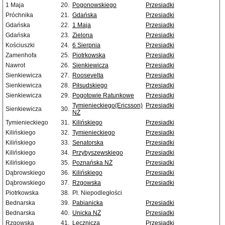
1 Maja
20.
Pogonowskiego
Przesiadki
Próchnika
21.
Gdańska
Przesiadki
Gdańska
22.
1 Maja
Przesiadki
Gdańska
23.
Zielona
Przesiadki
Kościuszki
24.
6 Sierpnia
Przesiadki
Zamenhofa
25.
Piotrkowska
Przesiadki
Nawrot
26.
Sienkiewicza
Przesiadki
Sienkiewicza
27.
Roosevelta
Przesiadki
Sienkiewicza
28.
Piłsudskiego
Przesiadki
Sienkiewicza
29.
Pogotowie Ratunkowe
Przesiadki
Tymienieckiego(Ericsson)
Przesiadki
Sienkiewicza
30.
NŻ
Tymienieckiego
31.
Kilińskiego
Przesiadki
Kilińskiego
32.
Tymienieckiego
Przesiadki
Kilińskiego
33.
Senatorska
Przesiadki
Kilińskiego
34.
Przybyszewskiego
Przesiadki
Kilińskiego
35.
Poznańska NŻ
Przesiadki
Dąbrowskiego
36.
Kilińskiego
Przesiadki
Dąbrowskiego
37.
Rzgowska
Przesiadki
Piotrkowska
38.
Pl. Niepodległości
Bednarska
39.
Pabianicka
Przesiadki
Bednarska
40.
Unicka NŻ
Przesiadki
Rzgowska
41.
Lecznicza
Przesiadki