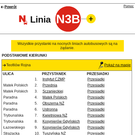
Pomoc
Powrót
N3B
Linia
Wszystkie przystanki na nocnych liniach autobusowych są na
żądanie.
PODSTAWOWE KIERUNKI
Teofilów Rojna
Pokaż na mapie
ULICA
PRZYSTANEK
PRZESIADKI
1.
Instytut CZMP
Przesiadki
Matek Polskich
2.
Przednia
Przesiadki
Matek Polskich
3.
Sczanieckiej
Przesiadki
Paradna
4.
Matek Polskich
Przesiadki
Paradna
5.
Obszerna NŻ
Przesiadki
Paradna
6.
Ustronna
Przesiadki
Trybunalska
7.
Kwietniowa NŻ
Przesiadki
Trybunalska
8.
Kosynierów Gdyńskich
Przesiadki
Łazowskiego
9.
Kosynierów Gdyńskich
Przesiadki
Strażacka
10.
Tuszyńska NŻ
Przesiadki