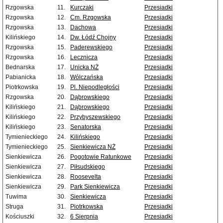
Rzgowska
11.
Kurczaki
Przesiadki
Rzgowska
12.
Cm. Rzgowska
Przesiadki
Rzgowska
13.
Dachowa
Przesiadki
Kilińskiego
14.
Dw. Łódź Chojny
Przesiadki
Rzgowska
15.
Paderewskiego
Przesiadki
Rzgowska
16.
Lecznicza
Przesiadki
Bednarska
17.
Unicka NŻ
Przesiadki
Pabianicka
18.
Wólczańska
Przesiadki
Piotrkowska
19.
Pl. Niepodległości
Przesiadki
Rzgowska
20.
Dąbrowskiego
Przesiadki
Kilińskiego
21.
Dąbrowskiego
Przesiadki
Kilińskiego
22.
Przybyszewskiego
Przesiadki
Kilińskiego
23.
Senatorska
Przesiadki
Tymienieckiego
24.
Kilińskiego
Przesiadki
Tymienieckiego
25.
Sienkiewicza NŻ
Przesiadki
Sienkiewicza
26.
Pogotowie Ratunkowe
Przesiadki
Sienkiewicza
27.
Piłsudskiego
Przesiadki
Sienkiewicza
28.
Roosevelta
Przesiadki
Sienkiewicza
29.
Park Sienkiewicza
Przesiadki
Tuwima
30.
Sienkiewicza
Przesiadki
Struga
31.
Piotrkowska
Przesiadki
Kościuszki
32.
6 Sierpnia
Przesiadki