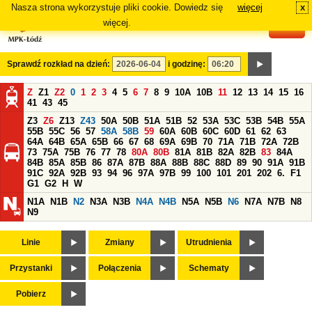
Nasza strona wykorzystuje pliki cookie. Dowiedz się
więcej
x
#
więcej.
Sprawdź rozkład na dzień:
i godzinę:
Z
Z1
Z2
0
1
2
3
4
5
6
7
8
9
10A
10B
11
12
13
14
15
16
41
43
45
Z3
Z6
Z13
Z43
50A
50B
51A
51B
52
53A
53C
53B
54B
55A
55B
55C
56
57
58A
58B
59
60A
60B
60C
60D
61
62
63
64A
64B
65A
65B
66
67
68
69A
69B
70
71A
71B
72A
72B
73
75A
75B
76
77
78
80A
80B
81A
81B
82A
82B
83
84A
84B
85A
85B
86
87A
87B
88A
88B
88C
88D
89
90
91A
91B
91C
92A
92B
93
94
96
97A
97B
99
100
101
201
202
6.
F1
G1
G2
H
W
N1A
N1B
N2
N3A
N3B
N4A
N4B
N5A
N5B
N6
N7A
N7B
N8
N9
Linie
Zmiany
Utrudnienia
Przystanki
Połączenia
Schematy
Pobierz