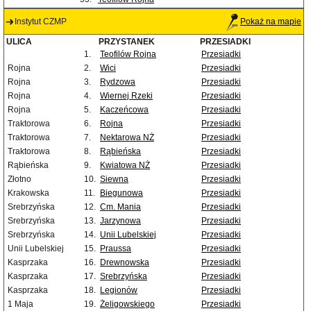
Instytut CZMP
Pokaż na mapie
ULICA
PRZYSTANEK
PRZESIADKI
1.
Teofilów Rojna
Przesiadki
Rojna
2.
Wici
Przesiadki
Rojna
3.
Rydzowa
Przesiadki
Rojna
4.
Wiernej Rzeki
Przesiadki
Rojna
5.
Kaczeńcowa
Przesiadki
Traktorowa
6.
Rojna
Przesiadki
Traktorowa
7.
Nektarowa NŻ
Przesiadki
Traktorowa
8.
Rąbieńska
Przesiadki
Rąbieńska
9.
Kwiatowa NŻ
Przesiadki
Złotno
10.
Siewna
Przesiadki
Krakowska
11.
Biegunowa
Przesiadki
Srebrzyńska
12.
Cm. Mania
Przesiadki
Srebrzyńska
13.
Jarzynowa
Przesiadki
Srebrzyńska
14.
Unii Lubelskiej
Przesiadki
Unii Lubelskiej
15.
Praussa
Przesiadki
Kasprzaka
16.
Drewnowska
Przesiadki
Kasprzaka
17.
Srebrzyńska
Przesiadki
Kasprzaka
18.
Legionów
Przesiadki
1 Maja
19.
Żeligowskiego
Przesiadki