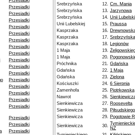
Przesiadki
Srebrzyńska
12.
Cm. Mania
Przesiadki
Srebrzyńska
13.
Jarzynowa
Przesiadki
Srebrzyńska
14.
Unii Lubelski
Przesiadki
Unii Lubelskiej
15.
Praussa
Przesiadki
Kasprzaka
16.
Drewnowsk
Przesiadki
Kasprzaka
17.
Srebrzyńsk
Przesiadki
Kasprzaka
18.
Legionów
Przesiadki
1 Maja
19.
Żeligowskie
Przesiadki
1 Maja
20.
Pogonowski
i
Przesiadki
Próchnika
21.
Gdańska
Przesiadki
Gdańska
22.
1 Maja
Przesiadki
Gdańska
23.
Zielona
go
Przesiadki
Kościuszki
24.
6 Sierpnia
Przesiadki
Zamenhofa
25.
Piotrkowska
Przesiadki
Nawrot
26.
Sienkiewicz
Przesiadki
Sienkiewicza
27.
Roosevelta
Przesiadki
Sienkiewicza
28.
Piłsudskiego
Sienkiewicza
29.
Pogotowie 
Przesiadki
Tymieniecki
Przesiadki
Sienkiewicza
30.
NŻ
a
Przesiadki
Tymienieckiego
31.
Kilińskiego