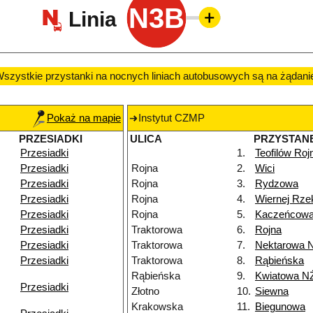
N3B
Linia
szystkie przystanki na nocnych liniach autobusowych są na żądani
Pokaż na mapie
Instytut CZMP
PRZESIADKI
ULICA
PRZYSTAN
Przesiadki
1.
Teofilów Roj
Przesiadki
Rojna
2.
Wici
Przesiadki
Rojna
3.
Rydzowa
Przesiadki
Rojna
4.
Wiernej Rze
Przesiadki
Rojna
5.
Kaczeńcow
Przesiadki
Traktorowa
6.
Rojna
Przesiadki
Traktorowa
7.
Nektarowa 
Przesiadki
Traktorowa
8.
Rąbieńska
Rąbieńska
9.
Kwiatowa N
Przesiadki
Złotno
10.
Siewna
Krakowska
11.
Biegunowa