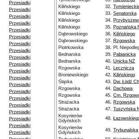
Przesiadki
Kilińskiego
32.
Tymieniecki
Przesiadki
Kilińskiego
33.
Senatorska
Przesiadki
Kilińskiego
34.
Przybyszew
Przesiadki
Kilińskiego
35.
Poznańska 
Przesiadki
Dąbrowskiego
36.
Kilińskiego
Przesiadki
Dąbrowskiego
37.
Rzgowska
Przesiadki
Piotrkowska
38.
Pl. Niepodle
Przesiadki
Bednarska
39.
Pabianicka
Przesiadki
Bednarska
40.
Unicka NŻ
Przesiadki
Rzgowska
41.
Lecznicza
Przesiadki
Broniewskiego
42.
Kilińskiego
Przesiadki
Śląska
43.
Dw. Łódź Ch
Przesiadki
Rzgowska
44.
Dachowa
Przesiadki
Rzgowska
45.
Cm. Rzgow
Przesiadki
Strażacka
46.
Rzgowska
Przesiadki
Strażacka
47.
Tuszyńska 
Przesiadki
Kosynierów
48.
Łazowskieg
Przesiadki
Gdyńskich
Przesiadki
Kosynierów
49.
Trybunalska
Przesiadki
Gdyńskich