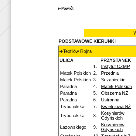
Powrót
W
PODSTAWOWE KIERUNKI
Teofilów Rojna
ULICA
PRZYSTANEK
1.
Instytut CZMP
Matek Polskich
2.
Przednia
Matek Polskich
3.
Sczanieckiej
Paradna
4.
Matek Polskich
Paradna
5.
Obszerna NŻ
Paradna
6.
Ustronna
Trybunalska
7.
Kwietniowa NŻ
Kosynierów
Trybunalska
8.
Gdyńskich
Kosynierów
Łazowskiego
9.
Gdyńskich