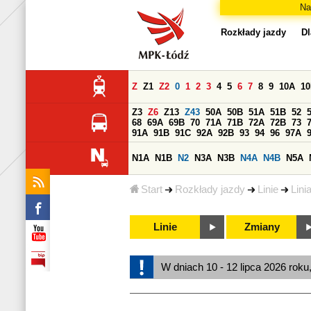
Na
Rozkłady jazdy
Dl
Z
Z1
Z2
0
1
2
3
4
5
6
7
8
9
10A
1
Z3
Z6
Z13
Z43
50A
50B
51A
51B
52
68
69A
69B
70
71A
71B
72A
72B
73
91A
91B
91C
92A
92B
93
94
96
97A
N1A
N1B
N2
N3A
N3B
N4A
N4B
N5A
Start
Rozkłady jazdy
Linie
Lini
Linie
Zmiany
W dniach 10 - 12 lipca 2026 roku