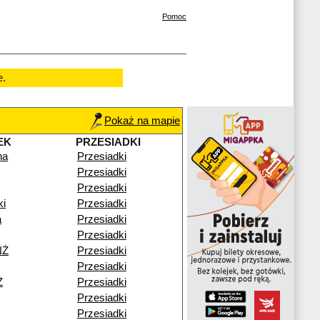
Pomoc
e.
Pokaż na mapie
EK
PRZESIADKI
na
Przesiadki
Przesiadki
Przesiadki
ki
Przesiadki
a
Przesiadki
Przesiadki
NŻ
Przesiadki
Przesiadki
Ż
Przesiadki
Przesiadki
Przesiadki