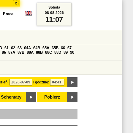
x
Sobota
08-08-2026
Praca
11:07
D
61
62
63
64A
64B
65A
65B
66
67
86
87A
87B
88A
88B
88C
88D
89
90
zień:
i godzinę:
Schematy
Pobierz