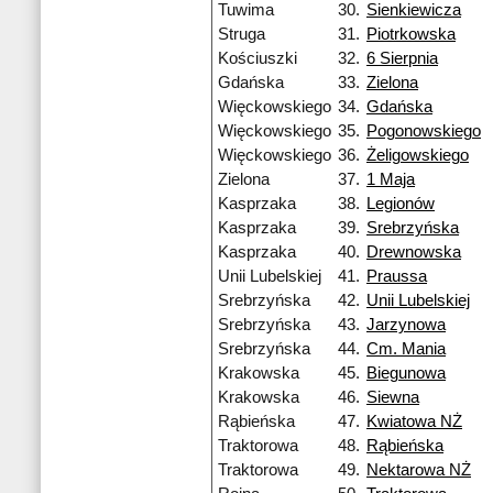
Tuwima
30.
Sienkiewicza
Struga
31.
Piotrkowska
Kościuszki
32.
6 Sierpnia
Gdańska
33.
Zielona
Więckowskiego
34.
Gdańska
Więckowskiego
35.
Pogonowskiego
Więckowskiego
36.
Żeligowskiego
Zielona
37.
1 Maja
Kasprzaka
38.
Legionów
Kasprzaka
39.
Srebrzyńska
Kasprzaka
40.
Drewnowska
Unii Lubelskiej
41.
Praussa
Srebrzyńska
42.
Unii Lubelskiej
Srebrzyńska
43.
Jarzynowa
Srebrzyńska
44.
Cm. Mania
Krakowska
45.
Biegunowa
Krakowska
46.
Siewna
Rąbieńska
47.
Kwiatowa NŻ
Traktorowa
48.
Rąbieńska
Traktorowa
49.
Nektarowa NŻ