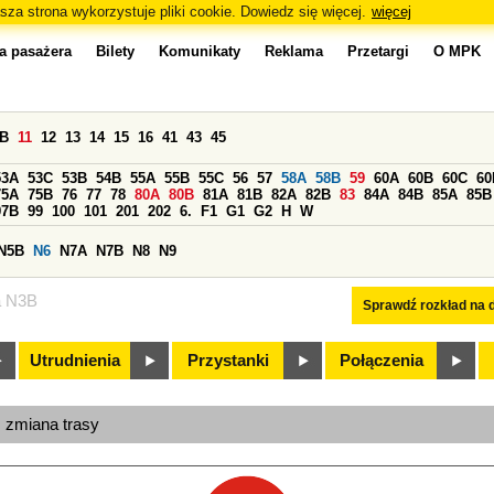
sza strona wykorzystuje pliki cookie. Dowiedz się więcej.
więcej
a pasażera
Bilety
Komunikaty
Reklama
Przetargi
O MPK
0B
11
12
13
14
15
16
41
43
45
53A
53C
53B
54B
55A
55B
55C
56
57
58A
58B
59
60A
60B
60C
60
75A
75B
76
77
78
80A
80B
81A
81B
82A
82B
83
84A
84B
85A
85B
97B
99
100
101
201
202
6.
F1
G1
G2
H
W
N5B
N6
N7A
N7B
N8
N9
a N3B
Sprawdź rozkład na d
Utrudnienia
Przystanki
Połączenia
, zmiana trasy