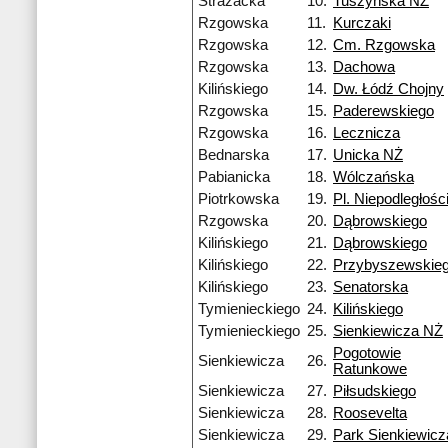
Strażacka
10.
Tuszyńska NŻ
Rzgowska
11.
Kurczaki
Rzgowska
12.
Cm. Rzgowska
Rzgowska
13.
Dachowa
Kilińskiego
14.
Dw. Łódź Chojny
Rzgowska
15.
Paderewskiego
Rzgowska
16.
Lecznicza
Bednarska
17.
Unicka NŻ
Pabianicka
18.
Wólczańska
Piotrkowska
19.
Pl. Niepodległośc
Rzgowska
20.
Dąbrowskiego
Kilińskiego
21.
Dąbrowskiego
Kilińskiego
22.
Przybyszewskie
Kilińskiego
23.
Senatorska
Tymienieckiego
24.
Kilińskiego
Tymienieckiego
25.
Sienkiewicza NŻ
Pogotowie
Sienkiewicza
26.
Ratunkowe
Sienkiewicza
27.
Piłsudskiego
Sienkiewicza
28.
Roosevelta
Sienkiewicza
29.
Park Sienkiewicz