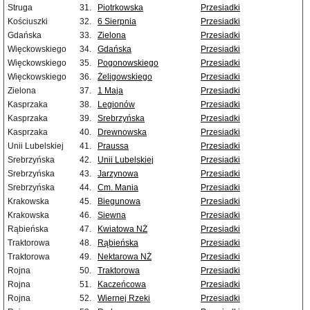
Struga
31.
Piotrkowska
Przesiadki
Kościuszki
32.
6 Sierpnia
Przesiadki
Gdańska
33.
Zielona
Przesiadki
Więckowskiego
34.
Gdańska
Przesiadki
Więckowskiego
35.
Pogonowskiego
Przesiadki
Więckowskiego
36.
Żeligowskiego
Przesiadki
Zielona
37.
1 Maja
Przesiadki
Kasprzaka
38.
Legionów
Przesiadki
Kasprzaka
39.
Srebrzyńska
Przesiadki
Kasprzaka
40.
Drewnowska
Przesiadki
Unii Lubelskiej
41.
Praussa
Przesiadki
Srebrzyńska
42.
Unii Lubelskiej
Przesiadki
Srebrzyńska
43.
Jarzynowa
Przesiadki
Srebrzyńska
44.
Cm. Mania
Przesiadki
Krakowska
45.
Biegunowa
Przesiadki
Krakowska
46.
Siewna
Przesiadki
Rąbieńska
47.
Kwiatowa NŻ
Przesiadki
Traktorowa
48.
Rąbieńska
Przesiadki
Traktorowa
49.
Nektarowa NŻ
Przesiadki
Rojna
50.
Traktorowa
Przesiadki
Rojna
51.
Kaczeńcowa
Przesiadki
Rojna
52.
Wiernej Rzeki
Przesiadki