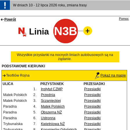
W dniach 10 - 12 lipca 2026 roku, zmiana trasy
Pomoc
Powrót
N3B
Linia
Wszystkie przystanki na nocnych liniach autobusowych są na
żądanie.
PODSTAWOWE KIERUNKI
Teofilów Rojna
Pokaż na mapie
ULICA
PRZYSTANEK
PRZESIADKI
1.
Instytut CZMP
Przesiadki
Matek Polskich
2.
Przednia
Przesiadki
Matek Polskich
3.
Sczanieckiej
Przesiadki
Paradna
4.
Matek Polskich
Przesiadki
Paradna
5.
Obszerna NŻ
Przesiadki
Paradna
6.
Ustronna
Przesiadki
Trybunalska
7.
Kwietniowa NŻ
Przesiadki
Trybunalska
8.
Kosynierów Gdyńskich
Przesiadki