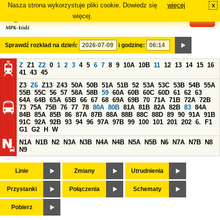
Nasza strona wykorzystuje pliki cookie. Dowiedz się
więcej
x
#
więcej.
Sprawdź rozkład na dzień:
i godzinę:
Z
Z1
Z2
0
1
2
3
4
5
6
7
8
9
10A
10B
11
12
13
14
15
16
41
43
45
Z3
Z6
Z13
Z43
50A
50B
51A
51B
52
53A
53C
53B
54B
55A
55B
55C
56
57
58A
58B
59
60A
60B
60C
60D
61
62
63
64A
64B
65A
65B
66
67
68
69A
69B
70
71A
71B
72A
72B
73
75A
75B
76
77
78
80A
80B
81A
81B
82A
82B
83
84A
84B
85A
85B
86
87A
87B
88A
88B
88C
88D
89
90
91A
91B
91C
92A
92B
93
94
96
97A
97B
99
100
101
201
202
6.
F1
G1
G2
H
W
N1A
N1B
N2
N3A
N3B
N4A
N4B
N5A
N5B
N6
N7A
N7B
N8
N9
Linie
Zmiany
Utrudnienia
Przystanki
Połączenia
Schematy
Pobierz