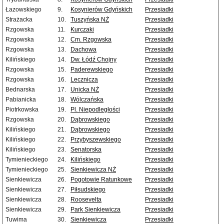
Łazowskiego
9.
Kosynierów Gdyńskich
Przesiadki
Strażacka
10.
Tuszyńska NŻ
Przesiadki
Rzgowska
11.
Kurczaki
Przesiadki
Rzgowska
12.
Cm. Rzgowska
Przesiadki
Rzgowska
13.
Dachowa
Przesiadki
Kilińskiego
14.
Dw. Łódź Chojny
Przesiadki
Rzgowska
15.
Paderewskiego
Przesiadki
Rzgowska
16.
Lecznicza
Przesiadki
Bednarska
17.
Unicka NŻ
Przesiadki
Pabianicka
18.
Wólczańska
Przesiadki
Piotrkowska
19.
Pl. Niepodległości
Przesiadki
Rzgowska
20.
Dąbrowskiego
Przesiadki
Kilińskiego
21.
Dąbrowskiego
Przesiadki
Kilińskiego
22.
Przybyszewskiego
Przesiadki
Kilińskiego
23.
Senatorska
Przesiadki
Tymienieckiego
24.
Kilińskiego
Przesiadki
Tymienieckiego
25.
Sienkiewicza NŻ
Przesiadki
Sienkiewicza
26.
Pogotowie Ratunkowe
Przesiadki
Sienkiewicza
27.
Piłsudskiego
Przesiadki
Sienkiewicza
28.
Roosevelta
Przesiadki
Sienkiewicza
29.
Park Sienkiewicza
Przesiadki
Tuwima
30.
Sienkiewicza
Przesiadki