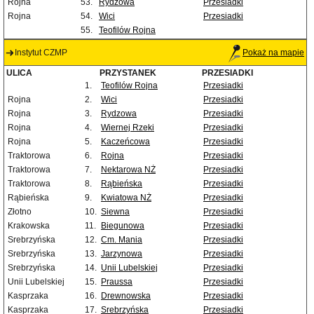
Rojna
53.
Rydzowa
Przesiadki
Rojna
54.
Wici
Przesiadki
55.
Teofilów Rojna
Instytut CZMP
Pokaż na mapie
ULICA
PRZYSTANEK
PRZESIADKI
1.
Teofilów Rojna
Przesiadki
Rojna
2.
Wici
Przesiadki
Rojna
3.
Rydzowa
Przesiadki
Rojna
4.
Wiernej Rzeki
Przesiadki
Rojna
5.
Kaczeńcowa
Przesiadki
Traktorowa
6.
Rojna
Przesiadki
Traktorowa
7.
Nektarowa NŻ
Przesiadki
Traktorowa
8.
Rąbieńska
Przesiadki
Rąbieńska
9.
Kwiatowa NŻ
Przesiadki
Złotno
10.
Siewna
Przesiadki
Krakowska
11.
Biegunowa
Przesiadki
Srebrzyńska
12.
Cm. Mania
Przesiadki
Srebrzyńska
13.
Jarzynowa
Przesiadki
Srebrzyńska
14.
Unii Lubelskiej
Przesiadki
Unii Lubelskiej
15.
Praussa
Przesiadki
Kasprzaka
16.
Drewnowska
Przesiadki
Kasprzaka
17.
Srebrzyńska
Przesiadki