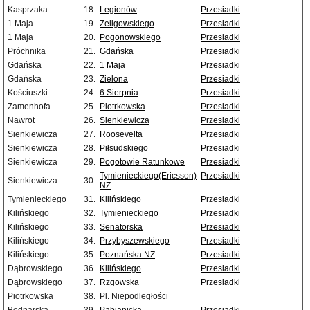
Kasprzaka
18.
Legionów
Przesiadki
1 Maja
19.
Żeligowskiego
Przesiadki
1 Maja
20.
Pogonowskiego
Przesiadki
Próchnika
21.
Gdańska
Przesiadki
Gdańska
22.
1 Maja
Przesiadki
Gdańska
23.
Zielona
Przesiadki
Kościuszki
24.
6 Sierpnia
Przesiadki
Zamenhofa
25.
Piotrkowska
Przesiadki
Nawrot
26.
Sienkiewicza
Przesiadki
Sienkiewicza
27.
Roosevelta
Przesiadki
Sienkiewicza
28.
Piłsudskiego
Przesiadki
Sienkiewicza
29.
Pogotowie Ratunkowe
Przesiadki
Tymienieckiego(Ericsson)
Przesiadki
Sienkiewicza
30.
NŻ
Tymienieckiego
31.
Kilińskiego
Przesiadki
Kilińskiego
32.
Tymienieckiego
Przesiadki
Kilińskiego
33.
Senatorska
Przesiadki
Kilińskiego
34.
Przybyszewskiego
Przesiadki
Kilińskiego
35.
Poznańska NŻ
Przesiadki
Dąbrowskiego
36.
Kilińskiego
Przesiadki
Dąbrowskiego
37.
Rzgowska
Przesiadki
Piotrkowska
38.
Pl. Niepodległości