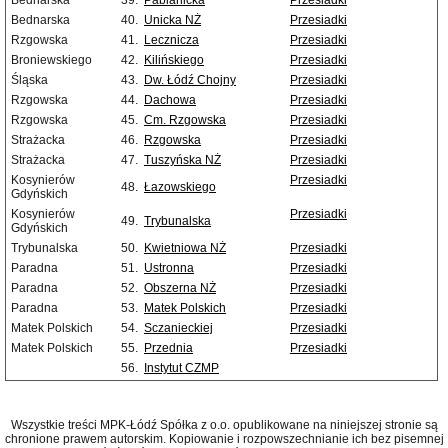
Bednarska
39.
Pabianicka
Przesiadki
Bednarska
40.
Unicka NŻ
Przesiadki
Rzgowska
41.
Lecznicza
Przesiadki
Broniewskiego
42.
Kilińskiego
Przesiadki
Śląska
43.
Dw. Łódź Chojny
Przesiadki
Rzgowska
44.
Dachowa
Przesiadki
Rzgowska
45.
Cm. Rzgowska
Przesiadki
Strażacka
46.
Rzgowska
Przesiadki
Strażacka
47.
Tuszyńska NŻ
Przesiadki
Kosynierów
Przesiadki
48.
Łazowskiego
Gdyńskich
Kosynierów
Przesiadki
49.
Trybunalska
Gdyńskich
Trybunalska
50.
Kwietniowa NŻ
Przesiadki
Paradna
51.
Ustronna
Przesiadki
Paradna
52.
Obszerna NŻ
Przesiadki
Paradna
53.
Matek Polskich
Przesiadki
Matek Polskich
54.
Sczanieckiej
Przesiadki
Matek Polskich
55.
Przednia
Przesiadki
56.
Instytut CZMP
Wszystkie treści MPK-Łódź Spółka z o.o. opublikowane na niniejszej stronie są
chronione prawem autorskim. Kopiowanie i rozpowszechnianie ich bez pisemnej