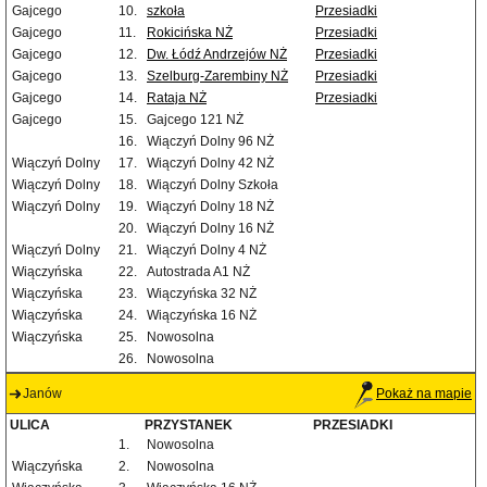
Gajcego
10.
szkoła
Przesiadki
Gajcego
11.
Rokicińska NŻ
Przesiadki
Gajcego
12.
Dw. Łódź Andrzejów NŻ
Przesiadki
Gajcego
13.
Szelburg-Zarembiny NŻ
Przesiadki
Gajcego
14.
Rataja NŻ
Przesiadki
Gajcego
15.
Gajcego 121 NŻ
16.
Wiączyń Dolny 96 NŻ
Wiączyń Dolny
17.
Wiączyń Dolny 42 NŻ
Wiączyń Dolny
18.
Wiączyń Dolny Szkoła
Wiączyń Dolny
19.
Wiączyń Dolny 18 NŻ
20.
Wiączyń Dolny 16 NŻ
Wiączyń Dolny
21.
Wiączyń Dolny 4 NŻ
Wiączyńska
22.
Autostrada A1 NŻ
Wiączyńska
23.
Wiączyńska 32 NŻ
Wiączyńska
24.
Wiączyńska 16 NŻ
Wiączyńska
25.
Nowosolna
26.
Nowosolna
Janów
Pokaż na mapie
ULICA
PRZYSTANEK
PRZESIADKI
1.
Nowosolna
Wiączyńska
2.
Nowosolna