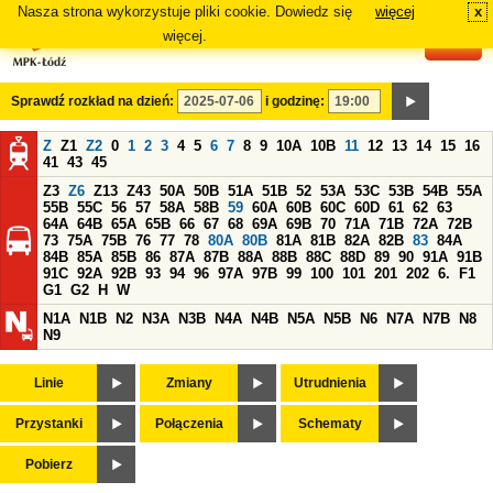
Nasza strona wykorzystuje pliki cookie. Dowiedz się
więcej
x
#
więcej.
Sprawdź rozkład na dzień:
i godzinę:
Z
Z1
Z2
0
1
2
3
4
5
6
7
8
9
10A
10B
11
12
13
14
15
16
41
43
45
Z3
Z6
Z13
Z43
50A
50B
51A
51B
52
53A
53C
53B
54B
55A
55B
55C
56
57
58A
58B
59
60A
60B
60C
60D
61
62
63
64A
64B
65A
65B
66
67
68
69A
69B
70
71A
71B
72A
72B
73
75A
75B
76
77
78
80A
80B
81A
81B
82A
82B
83
84A
84B
85A
85B
86
87A
87B
88A
88B
88C
88D
89
90
91A
91B
91C
92A
92B
93
94
96
97A
97B
99
100
101
201
202
6.
F1
G1
G2
H
W
N1A
N1B
N2
N3A
N3B
N4A
N4B
N5A
N5B
N6
N7A
N7B
N8
N9
Linie
Zmiany
Utrudnienia
Przystanki
Połączenia
Schematy
Pobierz