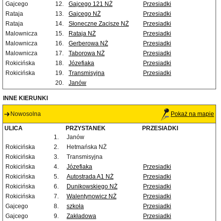
Gajcego
12.
Gajcego 121 NŻ
Przesiadki
Rataja
13.
Gajcego NŻ
Przesiadki
Rataja
14.
Słoneczne Zacisze NŻ
Przesiadki
Malownicza
15.
Rataja NŻ
Przesiadki
Malownicza
16.
Gerberowa NŻ
Przesiadki
Malownicza
17.
Taborowa NŻ
Przesiadki
Rokicińska
18.
Józefiaka
Przesiadki
Rokicińska
19.
Transmisyjna
Przesiadki
20.
Janów
INNE KIERUNKI
Nowosolna
Pokaż na mapie
ULICA
PRZYSTANEK
PRZESIADKI
1.
Janów
Rokicińska
2.
Hetmańska NŻ
Rokicińska
3.
Transmisyjna
Rokicińska
4.
Józefiaka
Przesiadki
Rokicińska
5.
Autostrada A1 NŻ
Przesiadki
Rokicińska
6.
Dunikowskiego NŻ
Przesiadki
Rokicińska
7.
Walentynowicz NŻ
Przesiadki
Gajcego
8.
szkoła
Przesiadki
Gajcego
9.
Zakładowa
Przesiadki