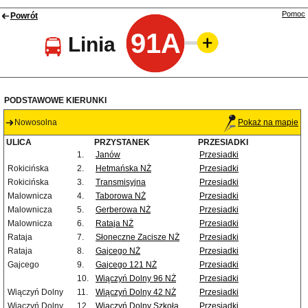
Pomoc
Powrót
91A
Linia
PODSTAWOWE KIERUNKI
Nowosolna
Pokaż na mapie
ULICA
PRZYSTANEK
PRZESIADKI
1.
Janów
Przesiadki
Rokicińska
2.
Hetmańska NŻ
Przesiadki
Rokicińska
3.
Transmisyjna
Przesiadki
Malownicza
4.
Taborowa NŻ
Przesiadki
Malownicza
5.
Gerberowa NŻ
Przesiadki
Malownicza
6.
Rataja NŻ
Przesiadki
Rataja
7.
Słoneczne Zacisze NŻ
Przesiadki
Rataja
8.
Gajcego NŻ
Przesiadki
Gajcego
9.
Gajcego 121 NŻ
Przesiadki
10.
Wiączyń Dolny 96 NŻ
Przesiadki
Wiączyń Dolny
11.
Wiączyń Dolny 42 NŻ
Przesiadki
Wiączyń Dolny
12.
Wiączyń Dolny Szkoła
Przesiadki