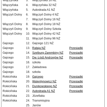
Wiączyńska
3.
Wiączyńska 16 NŻ
Wiączyńska
4.
Wiączyńska 32 NŻ
Wiączyńska
5.
Autostrada A1 NŻ
Wiączyń Dolny
6.
Wiączyń Dolny 4 NŻ
7.
Wiączyń Dolny 16 NŻ
Wiączyń Dolny
8.
Wiączyń Dolny 18 NŻ
Wiączyń Dolny
9.
Wiączyń Dolny Szkoła
Wiączyń Dolny
10.
Wiączyń Dolny 42 NŻ
11.
Wiączyń Dolny 96 NŻ
Gajcego
12.
Gajcego 121 NŻ
Gajcego
13.
Rataja NŻ
Przesiadki
Gajcego
14.
Szelburg-Zarembiny NŻ
Przesiadki
Gajcego
15.
Dw. Łódź Andrzejów NŻ
Przesiadki
Gajcego
16.
szkoła
Gajcego
17.
Zakładowa
Gajcego
18.
szkoła
Rokicińska
19.
Gajcego
Przesiadki
Rokicińska
20.
Walentynowicz NŻ
Przesiadki
Rokicińska
21.
Dunikowskiego NŻ
Przesiadki
Rokicińska
22.
Autostrada A1 NŻ
Przesiadki
Rokicińska
23.
Józefiaka
Rokicińska
24.
Transmisyjna
25.
Janów