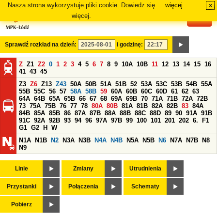
Nasza strona wykorzystuje pliki cookie. Dowiedz się
więcej
x
#
więcej.
Sprawdź rozkład na dzień:
i godzinę:
Z
Z1
Z2
0
1
2
3
4
5
6
7
8
9
10A
10B
11
12
13
14
15
16
41
43
45
Z3
Z6
Z13
Z43
50A
50B
51A
51B
52
53A
53C
53B
54B
55A
55B
55C
56
57
58A
58B
59
60A
60B
60C
60D
61
62
63
64A
64B
65A
65B
66
67
68
69A
69B
70
71A
71B
72A
72B
73
75A
75B
76
77
78
80A
80B
81A
81B
82A
82B
83
84A
84B
85A
85B
86
87A
87B
88A
88B
88C
88D
89
90
91A
91B
91C
92A
92B
93
94
96
97A
97B
99
100
101
201
202
6.
F1
G1
G2
H
W
N1A
N1B
N2
N3A
N3B
N4A
N4B
N5A
N5B
N6
N7A
N7B
N8
N9
Linie
Zmiany
Utrudnienia
Przystanki
Połączenia
Schematy
Pobierz