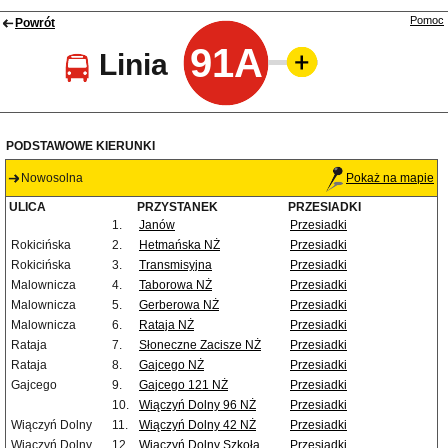
Pomoc
Powrót
91A
Linia
PODSTAWOWE KIERUNKI
Nowosolna
Pokaż na mapie
ULICA
PRZYSTANEK
PRZESIADKI
1.
Janów
Przesiadki
Rokicińska
2.
Hetmańska NŻ
Przesiadki
Rokicińska
3.
Transmisyjna
Przesiadki
Malownicza
4.
Taborowa NŻ
Przesiadki
Malownicza
5.
Gerberowa NŻ
Przesiadki
Malownicza
6.
Rataja NŻ
Przesiadki
Rataja
7.
Słoneczne Zacisze NŻ
Przesiadki
Rataja
8.
Gajcego NŻ
Przesiadki
Gajcego
9.
Gajcego 121 NŻ
Przesiadki
10.
Wiączyń Dolny 96 NŻ
Przesiadki
Wiączyń Dolny
11.
Wiączyń Dolny 42 NŻ
Przesiadki
Wiączyń Dolny
12.
Wiączyń Dolny Szkoła
Przesiadki