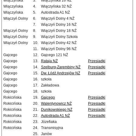
Wiączyńska
3.
Wiączyńska 16 NŻ
Wiączyńska
4.
Wiączyńska 32 NŻ
Wiączyńska
5.
Autostrada A1 NŻ
Wiączyń Dolny
6.
Wiączyń Dolny 4 NŻ
7.
Wiączyń Dolny 16 NŻ
Wiączyń Dolny
8.
Wiączyń Dolny 18 NŻ
Wiączyń Dolny
9.
Wiączyń Dolny Szkoła
Wiączyń Dolny
10.
Wiączyń Dolny 42 NŻ
11.
Wiączyń Dolny 96 NŻ
Gajcego
12.
Gajcego 121 NŻ
Gajcego
13.
Rataja NŻ
Przesiadki
Gajcego
14.
Szelburg-Zarembiny NŻ
Przesiadki
Gajcego
15.
Dw. Łódź Andrzejów NŻ
Przesiadki
Gajcego
16.
szkoła
Gajcego
17.
Zakładowa
Gajcego
18.
szkoła
Rokicińska
19.
Gajcego
Przesiadki
Rokicińska
20.
Walentynowicz NŻ
Przesiadki
Rokicińska
21.
Dunikowskiego NŻ
Przesiadki
Rokicińska
22.
Autostrada A1 NŻ
Przesiadki
Rokicińska
23.
Józefiaka
Rokicińska
24.
Transmisyjna
25.
Janów