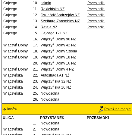
Gajcego
10.
szkoła
Przesiadki
Gajcego
11.
Rokicińska NŻ
Przesiadki
Gajcego
12.
Dw. Łódź Andrzejów NŻ
Przesiadki
Gajcego
13.
Szelburg-Zarembiny NŻ
Przesiadki
Gajcego
14.
Rataja NŻ
Przesiadki
Gajcego
15.
Gajcego 121 NŻ
16.
Wiączyń Dolny 96 NŻ
Wiączyń Dolny
17.
Wiączyń Dolny 42 NŻ
Wiączyń Dolny
18.
Wiączyń Dolny Szkoła
Wiączyń Dolny
19.
Wiączyń Dolny 18 NŻ
20.
Wiączyń Dolny 16 NŻ
Wiączyń Dolny
21.
Wiączyń Dolny 4 NŻ
Wiączyńska
22.
Autostrada A1 NŻ
Wiączyńska
23.
Wiączyńska 32 NŻ
Wiączyńska
24.
Wiączyńska 16 NŻ
Wiączyńska
25.
Nowosolna
26.
Nowosolna
Janów
Pokaż na mapie
ULICA
PRZYSTANEK
PRZESIADKI
1.
Nowosolna
Wiączyńska
2.
Nowosolna