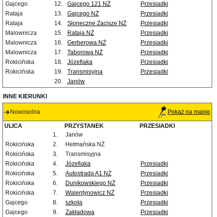
Gajcego
12.
Gajcego 121 NŻ
Przesiadki
Rataja
13.
Gajcego NŻ
Przesiadki
Rataja
14.
Słoneczne Zacisze NŻ
Przesiadki
Malownicza
15.
Rataja NŻ
Przesiadki
Malownicza
16.
Gerberowa NŻ
Przesiadki
Malownicza
17.
Taborowa NŻ
Przesiadki
Rokicińska
18.
Józefiaka
Przesiadki
Rokicińska
19.
Transmisyjna
Przesiadki
20.
Janów
INNE KIERUNKI
Nowosolna
Pokaż na mapie
ULICA
PRZYSTANEK
PRZESIADKI
1.
Janów
Rokicińska
2.
Hetmańska NŻ
Rokicińska
3.
Transmisyjna
Rokicińska
4.
Józefiaka
Przesiadki
Rokicińska
5.
Autostrada A1 NŻ
Przesiadki
Rokicińska
6.
Dunikowskiego NŻ
Przesiadki
Rokicińska
7.
Walentynowicz NŻ
Przesiadki
Gajcego
8.
szkoła
Przesiadki
Gajcego
9.
Zakładowa
Przesiadki