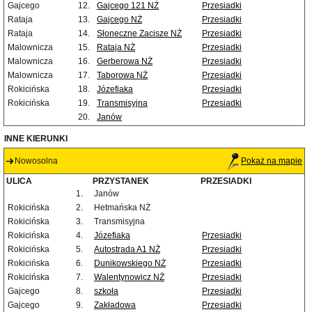
Gajcego
12.
Gajcego 121 NŻ
Przesiadki
Rataja
13.
Gajcego NŻ
Przesiadki
Rataja
14.
Słoneczne Zacisze NŻ
Przesiadki
Malownicza
15.
Rataja NŻ
Przesiadki
Malownicza
16.
Gerberowa NŻ
Przesiadki
Malownicza
17.
Taborowa NŻ
Przesiadki
Rokicińska
18.
Józefiaka
Przesiadki
Rokicińska
19.
Transmisyjna
Przesiadki
20.
Janów
INNE KIERUNKI
Nowosolna
Pokaż na mapie
ULICA
PRZYSTANEK
PRZESIADKI
1.
Janów
Rokicińska
2.
Hetmańska NŻ
Rokicińska
3.
Transmisyjna
Rokicińska
4.
Józefiaka
Przesiadki
Rokicińska
5.
Autostrada A1 NŻ
Przesiadki
Rokicińska
6.
Dunikowskiego NŻ
Przesiadki
Rokicińska
7.
Walentynowicz NŻ
Przesiadki
Gajcego
8.
szkoła
Przesiadki
Gajcego
9.
Zakładowa
Przesiadki