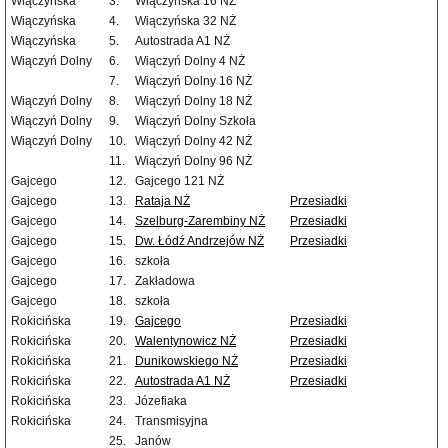
Wiączyńska
3.
Wiączyńska 16 NŻ
Wiączyńska
4.
Wiączyńska 32 NŻ
Wiączyńska
5.
Autostrada A1 NŻ
Wiączyń Dolny
6.
Wiączyń Dolny 4 NŻ
7.
Wiączyń Dolny 16 NŻ
Wiączyń Dolny
8.
Wiączyń Dolny 18 NŻ
Wiączyń Dolny
9.
Wiączyń Dolny Szkoła
Wiączyń Dolny
10.
Wiączyń Dolny 42 NŻ
11.
Wiączyń Dolny 96 NŻ
Gajcego
12.
Gajcego 121 NŻ
Gajcego
13.
Rataja NŻ
Przesiadki
Gajcego
14.
Szelburg-Zarembiny NŻ
Przesiadki
Gajcego
15.
Dw. Łódź Andrzejów NŻ
Przesiadki
Gajcego
16.
szkoła
Gajcego
17.
Zakładowa
Gajcego
18.
szkoła
Rokicińska
19.
Gajcego
Przesiadki
Rokicińska
20.
Walentynowicz NŻ
Przesiadki
Rokicińska
21.
Dunikowskiego NŻ
Przesiadki
Rokicińska
22.
Autostrada A1 NŻ
Przesiadki
Rokicińska
23.
Józefiaka
Rokicińska
24.
Transmisyjna
25.
Janów