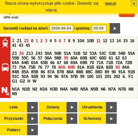
Nasza strona wykorzystuje pliki cookie. Dowiedz się
więcej
x
#
więcej.
Sprawdź rozkład na dzień:
i godzinę:
Z
Z1
Z2
0
1
2
3
4
5
6
7
8
9
10A
10B
11
12
13
14
15
16
41
43
45
Z3
Z6
Z13
Z43
50A
50B
51A
51B
52
53A
53C
53B
54B
55A
55B
55C
56
57
58A
58B
59
60A
60B
60C
60D
61
62
63
64A
64B
65A
65B
66
67
68
69A
69B
70
71A
71B
72A
72B
73
75A
75B
76
77
78
80A
80B
81A
81B
82A
82B
83
84A
84B
85A
85B
86
87A
87B
88A
88B
88C
88D
89
90
91A
91B
91C
92A
92B
93
94
96
97A
97B
99
100
101
201
202
6.
F1
G1
G2
H
W
N1A
N1B
N2
N3A
N3B
N4A
N4B
N5A
N5B
N6
N7A
N7B
N8
N9
Linie
Zmiany
Utrudnienia
Przystanki
Połączenia
Schematy
Pobierz