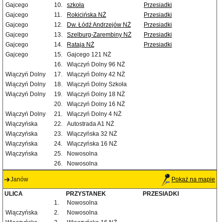
Gajcego
10.
szkoła
Przesiadki
Gajcego
11.
Rokicińska NŻ
Przesiadki
Gajcego
12.
Dw. Łódź Andrzejów NŻ
Przesiadki
Gajcego
13.
Szelburg-Zarembiny NŻ
Przesiadki
Gajcego
14.
Rataja NŻ
Przesiadki
Gajcego
15.
Gajcego 121 NŻ
16.
Wiączyń Dolny 96 NŻ
Wiączyń Dolny
17.
Wiączyń Dolny 42 NŻ
Wiączyń Dolny
18.
Wiączyń Dolny Szkoła
Wiączyń Dolny
19.
Wiączyń Dolny 18 NŻ
20.
Wiączyń Dolny 16 NŻ
Wiączyń Dolny
21.
Wiączyń Dolny 4 NŻ
Wiączyńska
22.
Autostrada A1 NŻ
Wiączyńska
23.
Wiączyńska 32 NŻ
Wiączyńska
24.
Wiączyńska 16 NŻ
Wiączyńska
25.
Nowosolna
26.
Nowosolna
Janów
Pokaż na mapie
ULICA
PRZYSTANEK
PRZESIADKI
1.
Nowosolna
Wiączyńska
2.
Nowosolna