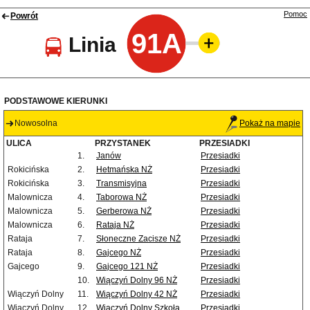
Pomoc
Powrót
91A
Linia
PODSTAWOWE KIERUNKI
Nowosolna
Pokaż na mapie
ULICA
PRZYSTANEK
PRZESIADKI
1.
Janów
Przesiadki
Rokicińska
2.
Hetmańska NŻ
Przesiadki
Rokicińska
3.
Transmisyjna
Przesiadki
Malownicza
4.
Taborowa NŻ
Przesiadki
Malownicza
5.
Gerberowa NŻ
Przesiadki
Malownicza
6.
Rataja NŻ
Przesiadki
Rataja
7.
Słoneczne Zacisze NŻ
Przesiadki
Rataja
8.
Gajcego NŻ
Przesiadki
Gajcego
9.
Gajcego 121 NŻ
Przesiadki
10.
Wiączyń Dolny 96 NŻ
Przesiadki
Wiączyń Dolny
11.
Wiączyń Dolny 42 NŻ
Przesiadki
Wiączyń Dolny
12.
Wiączyń Dolny Szkoła
Przesiadki