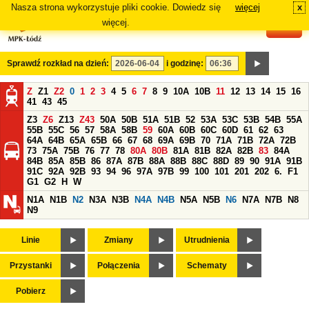
Nasza strona wykorzystuje pliki cookie. Dowiedz się
więcej
x
#
więcej.
Sprawdź rozkład na dzień:
i godzinę:
Z
Z1
Z2
0
1
2
3
4
5
6
7
8
9
10A
10B
11
12
13
14
15
16
41
43
45
Z3
Z6
Z13
Z43
50A
50B
51A
51B
52
53A
53C
53B
54B
55A
55B
55C
56
57
58A
58B
59
60A
60B
60C
60D
61
62
63
64A
64B
65A
65B
66
67
68
69A
69B
70
71A
71B
72A
72B
73
75A
75B
76
77
78
80A
80B
81A
81B
82A
82B
83
84A
84B
85A
85B
86
87A
87B
88A
88B
88C
88D
89
90
91A
91B
91C
92A
92B
93
94
96
97A
97B
99
100
101
201
202
6.
F1
G1
G2
H
W
N1A
N1B
N2
N3A
N3B
N4A
N4B
N5A
N5B
N6
N7A
N7B
N8
N9
Linie
Zmiany
Utrudnienia
Przystanki
Połączenia
Schematy
Pobierz