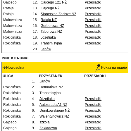
Gajcego
12.
Gajcego 121 NŻ
Przesiadki
Rataja
13.
Gajcego NŻ
Przesiadki
Rataja
14.
Słoneczne Zacisze NŻ
Przesiadki
Malownicza
15.
Rataja NŻ
Przesiadki
Malownicza
16.
Gerberowa NŻ
Przesiadki
Malownicza
17.
Taborowa NŻ
Przesiadki
Rokicińska
18.
Józefiaka
Przesiadki
Rokicińska
19.
Transmisyjna
Przesiadki
20.
Janów
INNE KIERUNKI
Nowosolna
Pokaż na mapie
ULICA
PRZYSTANEK
PRZESIADKI
1.
Janów
Rokicińska
2.
Hetmańska NŻ
Rokicińska
3.
Transmisyjna
Rokicińska
4.
Józefiaka
Przesiadki
Rokicińska
5.
Autostrada A1 NŻ
Przesiadki
Rokicińska
6.
Dunikowskiego NŻ
Przesiadki
Rokicińska
7.
Walentynowicz NŻ
Przesiadki
Gajcego
8.
szkoła
Przesiadki
Gajcego
9.
Zakładowa
Przesiadki