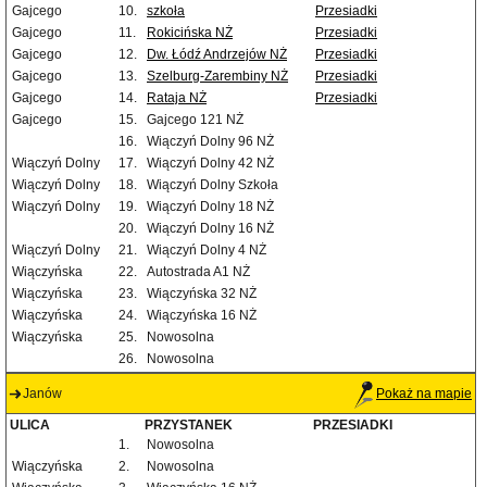
Gajcego
10.
szkoła
Przesiadki
Gajcego
11.
Rokicińska NŻ
Przesiadki
Gajcego
12.
Dw. Łódź Andrzejów NŻ
Przesiadki
Gajcego
13.
Szelburg-Zarembiny NŻ
Przesiadki
Gajcego
14.
Rataja NŻ
Przesiadki
Gajcego
15.
Gajcego 121 NŻ
16.
Wiączyń Dolny 96 NŻ
Wiączyń Dolny
17.
Wiączyń Dolny 42 NŻ
Wiączyń Dolny
18.
Wiączyń Dolny Szkoła
Wiączyń Dolny
19.
Wiączyń Dolny 18 NŻ
20.
Wiączyń Dolny 16 NŻ
Wiączyń Dolny
21.
Wiączyń Dolny 4 NŻ
Wiączyńska
22.
Autostrada A1 NŻ
Wiączyńska
23.
Wiączyńska 32 NŻ
Wiączyńska
24.
Wiączyńska 16 NŻ
Wiączyńska
25.
Nowosolna
26.
Nowosolna
Janów
Pokaż na mapie
ULICA
PRZYSTANEK
PRZESIADKI
1.
Nowosolna
Wiączyńska
2.
Nowosolna