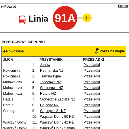
Pomoc
Powrót
91A
Linia
PODSTAWOWE KIERUNKI
Nowosolna
Pokaż na mapie
ULICA
PRZYSTANEK
PRZESIADKI
1.
Janów
Przesiadki
Rokicińska
2.
Hetmańska NŻ
Przesiadki
Rokicińska
3.
Transmisyjna
Przesiadki
Malownicza
4.
Taborowa NŻ
Przesiadki
Malownicza
5.
Gerberowa NŻ
Przesiadki
Malownicza
6.
Rataja NŻ
Przesiadki
Rataja
7.
Słoneczne Zacisze NŻ
Przesiadki
Rataja
8.
Gajcego NŻ
Przesiadki
Gajcego
9.
Gajcego 121 NŻ
Przesiadki
10.
Wiączyń Dolny 96 NŻ
Przesiadki
Wiączyń Dolny
11.
Wiączyń Dolny 42 NŻ
Przesiadki
Wiączyń Dolny
12.
Wiączyń Dolny Szkoła
Przesiadki