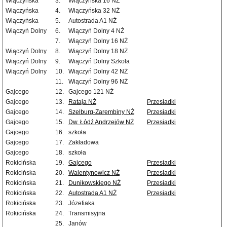
Wiączyńska
3.
Wiączyńska 16 NŻ
Wiączyńska
4.
Wiączyńska 32 NŻ
Wiączyńska
5.
Autostrada A1 NŻ
Wiączyń Dolny
6.
Wiączyń Dolny 4 NŻ
7.
Wiączyń Dolny 16 NŻ
Wiączyń Dolny
8.
Wiączyń Dolny 18 NŻ
Wiączyń Dolny
9.
Wiączyń Dolny Szkoła
Wiączyń Dolny
10.
Wiączyń Dolny 42 NŻ
11.
Wiączyń Dolny 96 NŻ
Gajcego
12.
Gajcego 121 NŻ
Gajcego
13.
Rataja NŻ
Przesiadki
Gajcego
14.
Szelburg-Zarembiny NŻ
Przesiadki
Gajcego
15.
Dw. Łódź Andrzejów NŻ
Przesiadki
Gajcego
16.
szkoła
Gajcego
17.
Zakładowa
Gajcego
18.
szkoła
Rokicińska
19.
Gajcego
Przesiadki
Rokicińska
20.
Walentynowicz NŻ
Przesiadki
Rokicińska
21.
Dunikowskiego NŻ
Przesiadki
Rokicińska
22.
Autostrada A1 NŻ
Przesiadki
Rokicińska
23.
Józefiaka
Rokicińska
24.
Transmisyjna
25.
Janów