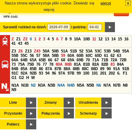
Nasza strona wykorzystuje pliki cookie. Dowiedz się
więcej
x
#
więcej.
Sprawdź rozkład na dzień:
i godzinę:
Z
Z1
Z2
0
1
2
3
4
5
6
7
8
9
10A
10B
11
12
13
14
15
16
41
43
45
Z3
Z6
Z13
Z43
50A
50B
51A
51B
52
53A
53C
53B
54B
55A
55B
55C
56
57
58A
58B
59
60A
60B
60C
60D
61
62
63
64A
64B
65A
65B
66
67
68
69A
69B
70
71A
71B
72A
72B
73
75A
75B
76
77
78
80A
80B
81A
81B
82A
82B
83
84A
84B
85A
85B
86
87A
87B
88A
88B
88C
88D
89
90
91A
91B
91C
92A
92B
93
94
96
97A
97B
99
100
101
201
202
6.
F1
G1
G2
H
W
N1A
N1B
N2
N3A
N3B
N4A
N4B
N5A
N5B
N6
N7A
N7B
N8
N9
Linie
Zmiany
Utrudnienia
Przystanki
Połączenia
Schematy
Pobierz