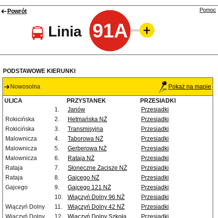
Pomoc
Powrót
91A
Linia
PODSTAWOWE KIERUNKI
Nowosolna
Pokaż na mapie
ULICA
PRZYSTANEK
PRZESIADKI
1.
Janów
Przesiadki
Rokicińska
2.
Hetmańska NŻ
Przesiadki
Rokicińska
3.
Transmisyjna
Przesiadki
Malownicza
4.
Taborowa NŻ
Przesiadki
Malownicza
5.
Gerberowa NŻ
Przesiadki
Malownicza
6.
Rataja NŻ
Przesiadki
Rataja
7.
Słoneczne Zacisze NŻ
Przesiadki
Rataja
8.
Gajcego NŻ
Przesiadki
Gajcego
9.
Gajcego 121 NŻ
Przesiadki
10.
Wiączyń Dolny 96 NŻ
Przesiadki
Wiączyń Dolny
11.
Wiączyń Dolny 42 NŻ
Przesiadki
Wiączyń Dolny
12.
Wiączyń Dolny Szkoła
Przesiadki